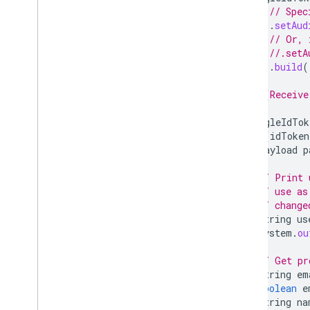
// Spec
.
setAud
// Or, 
//.setA
.
build
(
// (Receive
GoogleIdTok
if
(
idToken
Payload
p
// Print 
// use as
// change
String
us
System
.
ou
// Get pr
String
em
boolean
e
String
na