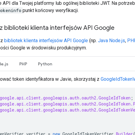
le API dla Twojej platformy lub ogólnej biblioteki JWT. Na pot
tokeninfo
punkt końcowy weryfikacji.
z biblioteki klienta interfejsów API Google
 z
bibliotek klienta interfejsów API Google
(np.
Java
Node.js
,
PH
ości Google w środowisku produkcyjnym.
e.js
PHP
Python
ować token identyfikatora w Javie, skorzystaj z
GoogleIdTokenVe
google.api.client.googleapis.auth.oauth2.GoogleIdToken
;
google.api.client.googleapis.auth.oauth2.GoogleIdToken.
google.api.client.googleapis.auth.oauth2.GoogleIdTokenV
enVerifier
verifier
=
new
GoogleIdTokenVerifier
.
Builder