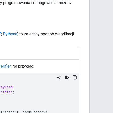
rzeby programowania i debugowania możesz
P
,
Pythona
) to zalecany sposób weryfikacji
rifier
. Na przykład:
Payload
;
erifier
;
(
transport
,
jsonFactory
)