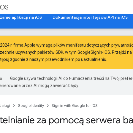
iOS
anie aplikacji na iOS
Dokumentacja interfejsów API na iOS
2024 r.
firma Apple
wymaga
plików manifestu dotyczących prywatności 
zechnie używanych pakietów SDK, w tym GoogleSignIn-iOS. Przejdź na G
stępuj zgodnie z
naszym przewodnikiem po uaktualnieniu
.
Google używa technologii AI do tłumaczenia treści na Twój prefe
nerowane przez AI mogą zawierać błędy.
Usługi
Google Identity
Sign in with Google for iOS
telnianie za pomocą serwera b