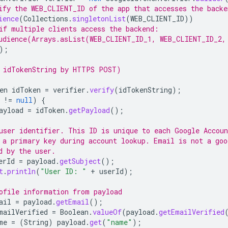
ify the WEB_CLIENT_ID of the app that accesses the backe
ience
(
Collections
.
singletonList
(
WEB_CLIENT_ID
))
if multiple clients access the backend:
udience(Arrays.asList(WEB_CLIENT_ID_1, WEB_CLIENT_ID_2,
);
 idTokenString by HTTPS POST)
en
idToken
=
verifier
.
verify
(
idTokenString
);
!=
null
)
{
ayload
=
idToken
.
getPayload
();
user identifier. This ID is unique to each Google Accoun
 a primary key during account lookup. Email is not a goo
d by the user.
erId
=
payload
.
getSubject
();
t
.
println
(
"User ID: "
+
userId
);
ofile information from payload
ail
=
payload
.
getEmail
();
mailVerified
=
Boolean
.
valueOf
(
payload
.
getEmailVerified
me
=
(
String
)
payload
.
get
(
"name"
);