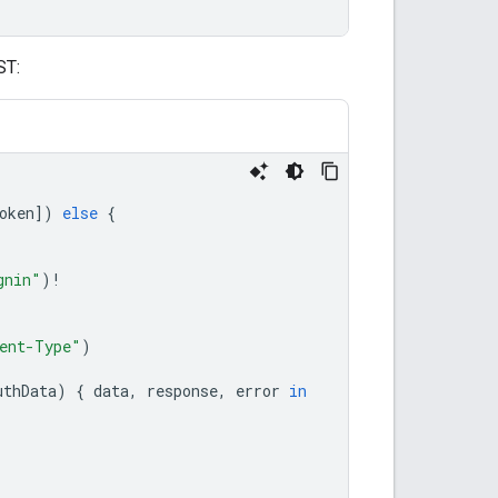
ST:
oken
])
else
{
gnin"
)
!
ent-Type"
)
uthData
)
{
data
,
response
,
error
in