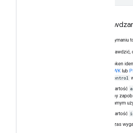
Sprawdzan
Po otrzymaniu t
Aby sprawdzić, c
Token iden
JWK
lub
P
Control
w
Wartość
a
aby zapobi
samym użyt
Wartość
i
Czas wygaś