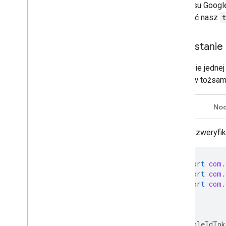
interfejsu Goog
wywołać nasz
Korzystanie 
Używanie jednej
tokenów tożsam
Jawa
Nod
Aby zweryfik
import
com.
import
com.
import
com.
...
GoogleIdTok