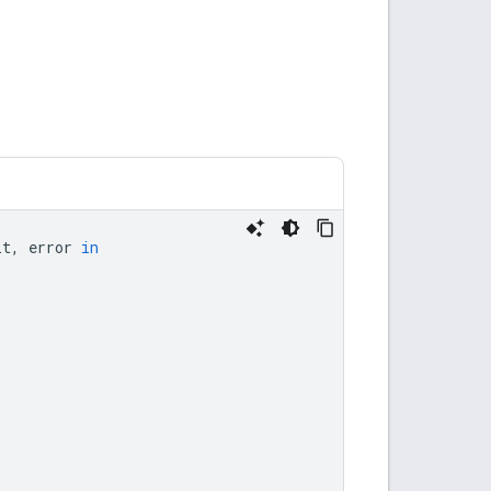
lt
,
error
in