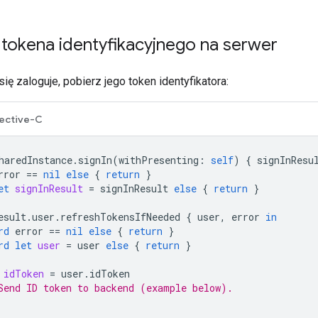
tokena identyfikacyjnego na serwer
ię zaloguje, pobierz jego token identyfikatora:
ective-C
haredInstance
.
signIn
(
withPresenting
:
self
)
{
signInResu
rror
==
nil
else
{
return
}
et
signInResult
=
signInResult
else
{
return
}
esult
.
user
.
refreshTokensIfNeeded
{
user
,
error
in
rd
error
==
nil
else
{
return
}
rd
let
user
=
user
else
{
return
}
idToken
=
user
.
idToken
Send ID token to backend (example below).