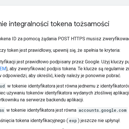
ie integralności tokena tożsamości
okena ID za pomocą żądania POST HTTPS musisz zweryfikować 
zy token jest prawidłowy, upewnij się, że spełnia te kryteria:
tyfikacji jest prawidłowo podpisany przez Google. Użyj kluczy 
EM
), aby zweryfikować podpis tokena. Te klucze są regularnie
 odpowiedzi, aby określić, kiedy należy je ponownie pobrać.
ud
w tokenie identyfikatora jest równa jednemu z identyfikatorów 
ec używaniu tokenów identyfikatora wydanych złośliwej aplikac
kowniku na serwerze backendu aplikacji.
ss
w tokenie identyfikatora jest równa
accounts.google.com
nięcia tokena identyfikacyjnego (
exp
) jeszcze nie upłynął.