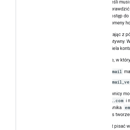
Jeśli musi
sprawdzić
dostęp do 
domeny ho
Korzystając z p
autorytatywny. 
właściciela kont
Sytuacje, w któr
email
ma
email_ve
Użytkownicy mog
@gmail.com
i 
użytkownika.
em
podczas tworzen
Zamiast pisać w