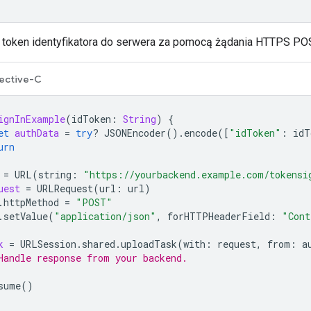
j token identyfikatora do serwera za pomocą żądania HTTPS PO
ective-C
ignInExample
(
idToken
:
String
)
{
et
authData
=
try
?
JSONEncoder
().
encode
([
"idToken"
:
idT
urn
=
URL
(
string
:
"https://yourbackend.example.com/tokensi
uest
=
URLRequest
(
url
:
url
)
.
httpMethod
=
"POST"
.
setValue
(
"application/json"
,
forHTTPHeaderField
:
"Cont
k
=
URLSession
.
shared
.
uploadTask
(
with
:
request
,
from
:
a
Handle response from your backend.
sume
()