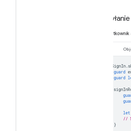
Wysyłanie 
Gdy użytkownik s
Swift
Obj
GIDSignIn
.
s
guard
e
guard
l
signInR
gua
gua
let
// 
}
}