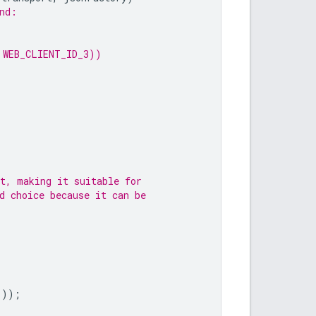
nd:
 WEB_CLIENT_ID_3))
t, making it suitable for
d choice because it can be
());