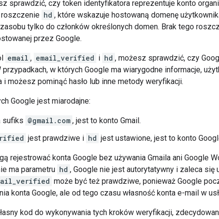
sz sprawdzić, czy token identyfikatora reprezentuje konto orga
 roszczenie
hd
, które wskazuje hostowaną domenę użytkownik
zasobu tylko do członków określonych domen. Brak tego roszcze
stowanej przez Google.
ól
email
,
email_verified
i
hd
, możesz sprawdzić, czy Google
W przypadkach, w których Google ma wiarygodne informacje, uży
a i możesz pominąć hasło lub inne metody weryfikacji.
ych Google jest miarodajne:
 sufiks
@gmail.com
, jest to konto Gmail.
rified
jest prawdziwe i
hd
jest ustawione, jest to konto Goog
ą rejestrować konta Google bez używania Gmaila ani Google 
nie ma parametru
hd
, Google nie jest autorytatywny i zaleca się
ail_verified
może być też prawdziwe, ponieważ Google poc
ia konta Google, ale od tego czasu własność konta e-mail w usłu
łasny kod do wykonywania tych kroków weryfikacji, zdecydowani