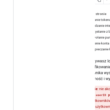
Aktualizacja Logowania przez
Google na i
OS
Na tej stronie
Przewodnik po szybkiej migracji po
zalogowaniu się przez Google
Wysyłanie tokena
Sprawdzanie int
Codelabs
Korzystanie z b
Logowanie przez Google na i
OS
Wywołanie pun
Tworzenie konta 
Informacje o wersjach
Zabezpieczanie 
Informacje o wersji pakietów SDK do
logowania przez Google na i
OS i mac
Jeśli używasz l
OS
zidentyfikowani
użytkownika wyś
Logowanie przez Google na i
OS w
Git
Hub
integralność i w
Git
Hub
Ostrzeżenie:
nie akc
p
GIDGoogleUser.userID
pod innych użytkowników
zalogowanych użytkowni