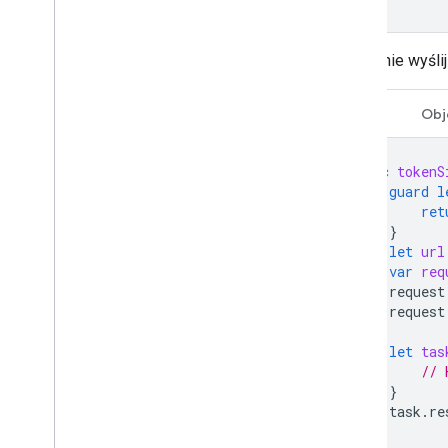
Następnie wyśli
Swift
Obj
func
tokenS
guard
l
ret
}
let
url
var
req
request
request
let
tas
// 
}
task
.
re
}