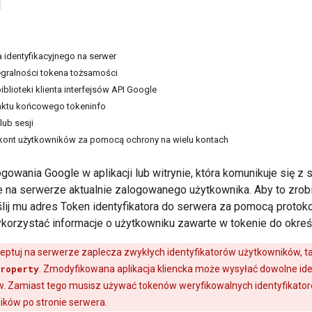
 identyfikacyjnego na serwer
egralności tokena tożsamości
iblioteki klienta interfejsów API Google
ktu końcowego tokeninfo
lub sesji
kont użytkowników za pomocą ochrony na wielu kontach
ogowania Google w aplikacji lub witrynie, która komunikuje się
e na serwerze aktualnie zalogowanego użytkownika. Aby to zro
lij mu adres Token identyfikatora do serwera za pomocą proto
ykorzystać informacje o użytkowniku zawarte w tokenie do okreś
eptuj na serwerze zaplecza zwykłych identyfikatorów użytkowników, ta
roperty
. Zmodyfikowana aplikacja kliencka może wysyłać dowolne ide
. Zamiast tego musisz używać tokenów weryfikowalnych identyfikatoró
ków po stronie serwera.