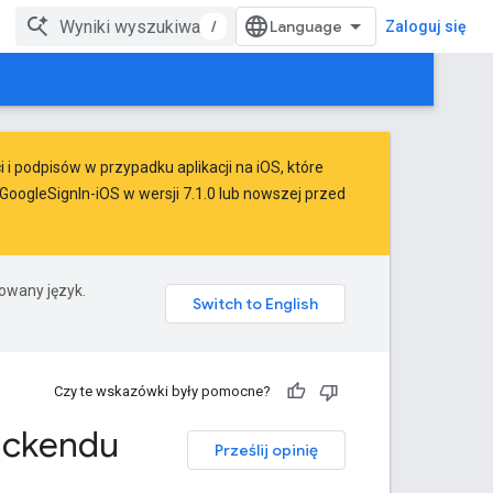
/
Zaloguj się
i podpisów w przypadku aplikacji na iOS, które
oogleSignIn-iOS w wersji 7.1.0 lub nowszej przed
rowany język.
Czy te wskazówki były pomocne?
ackendu
Prześlij opinię