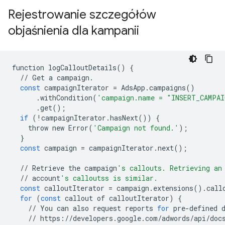
Rejestrowanie szczegółów
objaśnienia dla kampanii
function
logCalloutDetails
()
{
//
Get
a
campaign
.
const
campaignIterator
=
AdsApp
.
campaigns
()
.
withCondition
(
'campaign.name = "INSERT_CAMPAI
.
get
();
if
(
!
campaignIterator
.
hasNext
())
{
throw
new
Error
(
'Campaign not found.'
);
}
const
campaign
=
campaignIterator
.
next
();
//
Retrieve
the
campaign
's callouts. Retrieving an
//
account
's calloutss is similar.
const
calloutIterator
=
campaign
.
extensions
()
.
call
for
(
const
callout
of
calloutIterator
)
{
//
You
can
also
request
reports
for
pre
-
defined
//
https
:
//
developers
.
google
.
com
/
adwords
/
api
/
doc