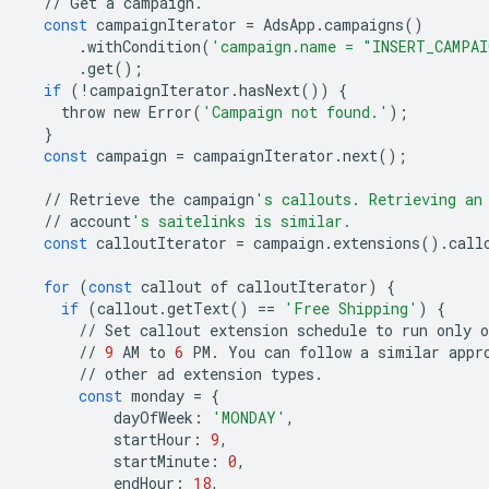
//
Get
a
campaign
.
const
campaignIterator
=
AdsApp
.
campaigns
()
.
withCondition
(
'campaign.name = "INSERT_CAMPAI
.
get
();
if
(
!
campaignIterator
.
hasNext
())
{
throw
new
Error
(
'Campaign not found.'
);
}
const
campaign
=
campaignIterator
.
next
();
//
Retrieve
the
campaign
's callouts. Retrieving an
//
account
's saitelinks is similar.
const
calloutIterator
=
campaign
.
extensions
()
.
call
for
(
const
callout
of
calloutIterator
)
{
if
(
callout
.
getText
()
==
'Free Shipping'
)
{
//
Set
callout
extension
schedule
to
run
only
o
//
9
AM
to
6
PM
.
You
can
follow
a
similar
appr
//
other
ad
extension
types
.
const
monday
=
{
dayOfWeek
:
'MONDAY'
,
startHour
:
9
,
startMinute
:
0
,
endHour
:
18
,