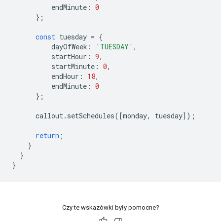
endMinute
:
0
};
const
tuesday
=
{
dayOfWeek
:
'TUESDAY'
,
startHour
:
9
,
startMinute
:
0
,
endHour
:
18
,
endMinute
:
0
};
callout
.
setSchedules
([
monday
,
tuesday
]);
return
;
}
}
}
Czy te wskazówki były pomocne?