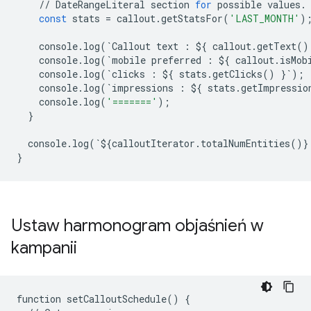
//
DateRangeLiteral
section
for
possible
values
.
const
stats
=
callout
.
getStatsFor
(
'LAST_MONTH'
)
console
.
log
(
`
Callout
text
:
$
{
callout
.
getText
()
console
.
log
(
`
mobile
preferred
:
$
{
callout
.
isMob
console
.
log
(
`
clicks
:
$
{
stats
.
getClicks
()
}
`
);
console
.
log
(
`
impressions
:
$
{
stats
.
getImpressio
console
.
log
(
'======='
);
}
console
.
log
(
`
$
{
calloutIterator
.
totalNumEntities
()}
}
Ustaw harmonogram objaśnień w
kampanii
function
setCalloutSchedule
()
{