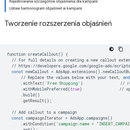
Rejestrowanie szczegółów objaśnienia dla kampanii
Ustaw harmonogram objaśnień w kampanii
Tworzenie rozszerzenia objaśnień
function
createCallout
()
{
//
For
full
details
on
creating
a
new
callout
exte
//
https
:
//
developers
.
google
.
com
/
google
-
ads
/
script
const
newCallout
=
AdsApp
.
extensions
()
.
newCalloutB
//
Replace
the
values
below
with
your
text
,
and
.
withText
(
'Free Shipping'
)
//
r
.
withMobilePreferred
(
true
)
//
o
.
build
()
.
getResult
();
//
Add
callout
to
a
campaign
const
campaignIterator
=
AdsApp
.
campaigns
()
.
withCondition
(
'campaign.name = "INSERT_CAMPAI
.
get
();