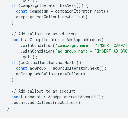
if
(
campaignIterator
.
hasNext
())
{
const
campaign
=
campaignIterator
.
next
();
campaign
.
addCallout
(
newCallout
);
}
//
Add
callout
to
an
ad
group
const
adGroupIterator
=
AdsApp
.
adGroups
()
.
withCondition
(
'campaign.name = "INSERT_CAMPAI
.
withCondition
(
'ad_group.name = "INSERT_AD_GRO
.
get
();
if
(
adGroupIterator
.
hasNext
())
{
const
adGroup
=
adGroupIterator
.
next
();
adGroup
.
addCallout
(
newCallout
);
}
//
Add
callout
to
an
account
const
account
=
AdsApp
.
currentAccount
();
account
.
addCallout
(
newCallout
);
}