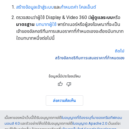
สร้างข้อมูลเข้าสู่ระบบ
และ
กำหนดค่า ไคลเอ็นต์
ตรวจสอบว่าผู้ใช้ Display & Video 360 มี
ผู้ดูแลระบบ
หรือ
มาตรฐาน
บทบาทผู้ใช้
พาร์ทเนอร์หรือผู้ลงโฆษณาที่จะเป็น
เจ้าของอัลกอริทึมการเสนอราคาที่กำหนดเองจะต้องมีบทบาท
ใดบทบาทหนึ่งต่อไปนี้
ถัดไป
สร้างอัลกอริทึมการเสนอราคาที่กําหนดเอง
ข้อมูลนี้มีประโยชน์ไหม
ส่งความคิดเห็น
เนื้อหาของหน้าเว็บนี้ได้รับอนุญาตภายใต้
ใบอนุญาตที่ต้องระบุที่มาของครีเอทีฟคอม
มอนส์ 4.0
และตัวอย่างโค้ดได้รับอนุญาตภายใต้
ใบอนุญาต Apache 2.0
เว้นแต่จะ