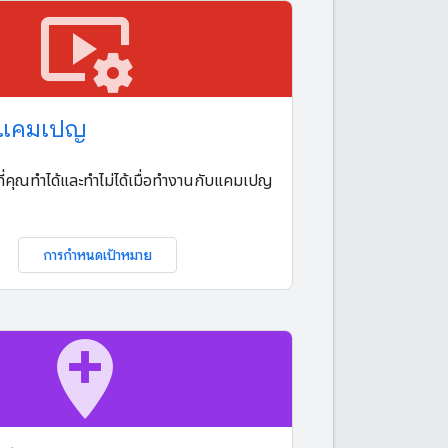
video_settings
 แคมเปญ
งที่คุณทำได้และทำไม่ได้เมื่อทำงานกับแคมเปญ
การกำหนดเป้าหมาย
add_location