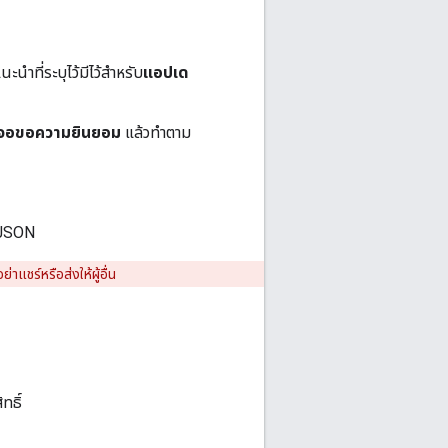
ำที่ระบุไว้มีไว้สำหรับ
แอปเด
าจอขอความยินยอม
แล้วทำตาม
บ JSON
แชร์หรือส่งให้ผู้อื่น
ทธิ์