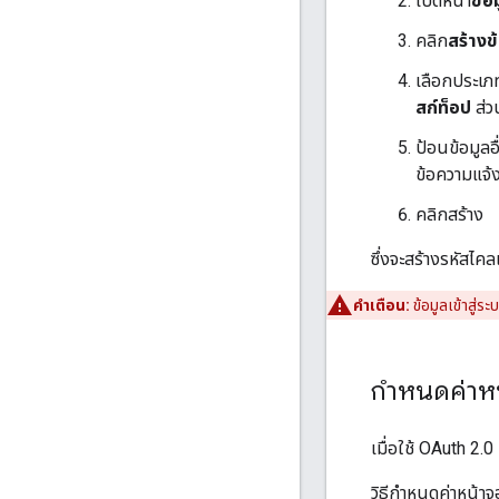
เปิดหน้า
ข้อม
คลิก
สร้างข้
เลือกประเภท
สก์ท็อป
ส่ว
ป้อนข้อมูลอ
ข้อความแจ้ง
คลิกสร้าง
ซึ่งจะสร้างรหัสไค
คำเตือน:
ข้อมูลเข้าสู่ร
กำหนดค่าหน
เมื่อใช้ OAuth 2.
วิธีกำหนดค่าหน้า