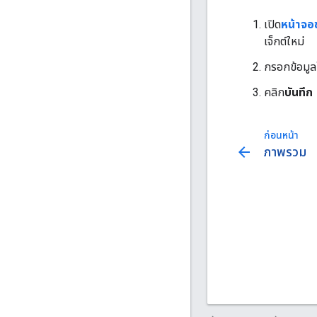
เปิด
หน้าจอ
เจ็กต์ใหม่
กรอกข้อมู
คลิก
บันทึก
ก่อนหน้า
arrow_back
ภาพรวม