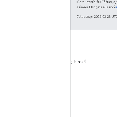
เนื้อหาของหน้าเว็บนี้ได้รับอนุ
อย่างอื่น โปรดดูรายละเอียดที่
น
อัปเดตล่าสุด 2026-03-23 UT
บล็อก
ไปที่บล็อกของเราเพื่อดูประกาศที่
สําคัญ
ข้อมูลผลิตภัณฑ์
ข้อกำหนดในการให้บริการ
ขีดจํากัดและโควต้าของ API
การกำหนดราคา