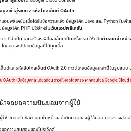
ูลเข้าสู่ระบบ
ใน Google Cloud Console
อมูลเข้าสู่ระบบ
>
รหัสไคลเอ็นต์ OAuth
แอปพลิเคชันเมื่อได้รับข้อความแจ้ง ข้อมูลโค้ด Java และ Python ในคำแนะน
นข้อมูลโค้ด PHP มีไว้สำหรับ
เว็บแอปพลิเคชัน
ื่นๆ ที่จำเป็น หากสร้างรหัสไคลเอ็นต์เป็นครั้งแรก ให้คลิก
กำหนดค่าหน้
 โดยคุณจะอัปเดตข้อมูลนี้ได้ทุกเมื่อ
ลเอ็นต์และรหัสลับไคลเอ็นต์ OAuth 2.0 ดาวน์โหลดข้อมูลเหล่านี้ในรูปแบ
ะบบ OAuth เป็นข้อมูลที่ละเอียดอ่อน ดาวน์โหลดโดยตรง จากคอนโซล Google Cloud อย่า
้าจอขอความยินยอมจากผู้ใช้
0 ผู้ใช้จะยอมรับข้อกำหนดในหน้าจอคำยินยอมของผู้ใช้ก่อน การตรวจสอบสิ
จอขอความยินยอมของโปรเจ็กต์