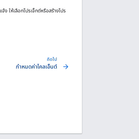
จ้ง ให้เลือกโปรเจ็กต์หรือสร้างโปร
ถัดไป
arrow_forward
กําหนดค่าไคลเอ็นต์