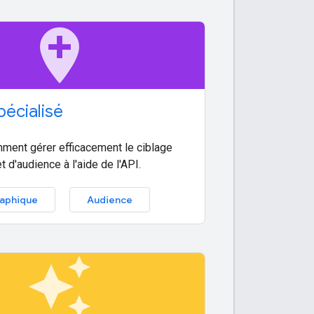
add_location
pécialisé
ent gérer efficacement le ciblage
 d'audience à l'aide de l'API.
aphique
Audience
auto_awesome