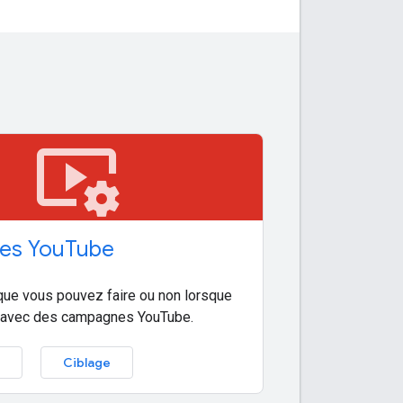
video_settings
es You
Tube
ue vous pouvez faire ou non lorsque
z avec des campagnes YouTube.
Ciblage