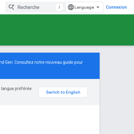
/
Connexion
and Gen. Consultez notre
nouveau guide
pour
e langue préférée.