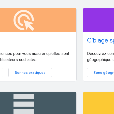
ads_click
Ciblage s
nonces pour vous assurer qu'elles sont
Découvrez comm
tilisateurs souhaités.
géographique et
Bonnes pratiques
Zone géogr
table_rows