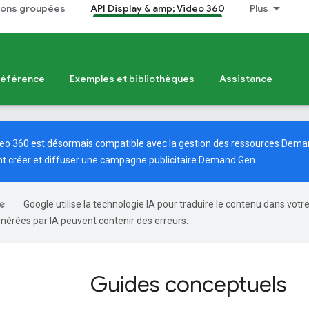
tions groupées
API Display & amp; Video 360
Plus
Référence
Exemples et bibliothèques
Assistance
ideo 360 est désormais compatible avec la gestion des ressources Dem
 créer et diffuser une campagne publicitaire Demand Gen.
Google utilise la technologie IA pour traduire le contenu dans votr
nérées par IA peuvent contenir des erreurs.
Guides conceptuels