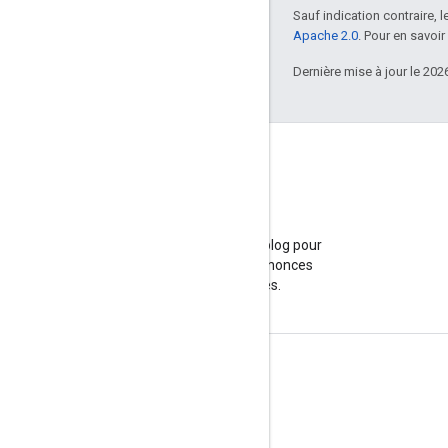
Sauf indication contraire, 
Apache 2.0
. Pour en savoir
Dernière mise à jour le 202
Blog
Consultez notre blog pour
connaître les annonces
importantes.
Infos produits
Conditions d'utilisation
Limites et quotas des API