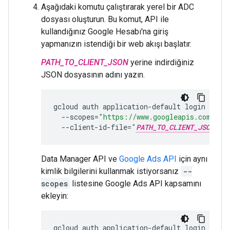
Aşağıdaki komutu çalıştırarak yerel bir ADC
dosyası oluşturun. Bu komut, API ile
kullandığınız Google Hesabı'na giriş
yapmanızın istendiği bir web akışı başlatır.
PATH_TO_CLIENT_JSON
yerine indirdiğiniz
JSON dosyasının adını yazın.
gcloud
auth
application-default
login
\
--scopes
=
"https://www.googleapis.com/aut
--client-id-file
=
"
PATH_TO_CLIENT_JSON
"
Data Manager API ve
Google Ads API
için aynı
kimlik bilgilerini kullanmak istiyorsanız
--
scopes
listesine Google Ads API kapsamını
ekleyin:
gcloud
auth
application-default
login
\