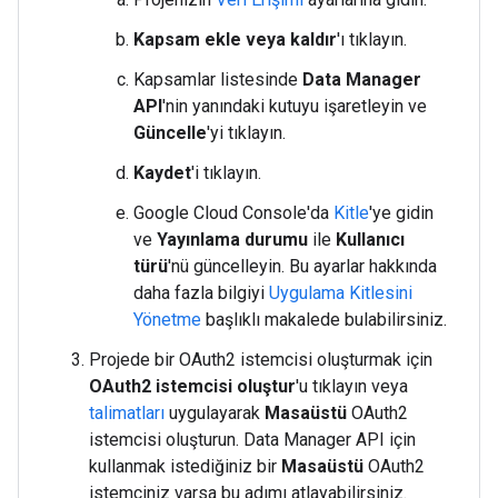
Kapsam ekle veya kaldır
'ı tıklayın.
Kapsamlar listesinde
Data Manager
API
'nin yanındaki kutuyu işaretleyin ve
Güncelle
'yi tıklayın.
Kaydet
'i tıklayın.
Google Cloud Console'da
Kitle
'ye gidin
ve
Yayınlama durumu
ile
Kullanıcı
türü
'nü güncelleyin. Bu ayarlar hakkında
daha fazla bilgiyi
Uygulama Kitlesini
Yönetme
başlıklı makalede bulabilirsiniz.
Projede bir OAuth2 istemcisi oluşturmak için
OAuth2 istemcisi oluştur
'u tıklayın veya
talimatları
uygulayarak
Masaüstü
OAuth2
istemcisi oluşturun. Data Manager API için
kullanmak istediğiniz bir
Masaüstü
OAuth2
istemciniz varsa bu adımı atlayabilirsiniz.