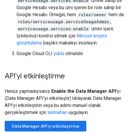
serviceusage.services.enable
iznine sahip bir
Google Hesabı veya bu izni içeren bir role sahip bir
Google Hesabı. Örneğin, hem
roles/owner
hem de
roles/serviceusage.serviceUsageAdmin
,
serviceusage.services.enable
iznini içerir.
İzinlerinizi kontrol etmek için
Mevcut erişimi
görüntüleme
başlıklı makaleyi inceleyin.
Google Cloud CLI
yüklü
olmalıdır.
API'yi etkinleştirme
Henüz yapmadıysanız
Enable the Data Manager API
'yi
(Data Manager API'yi etkinleştir) tıklayarak Data Manager
API'yi etkinleştirin veya bu adımı manuel olarak
gerçekleştirmek için
talimatları
uygulayın.
Data Manager API'yi etkinleştirme