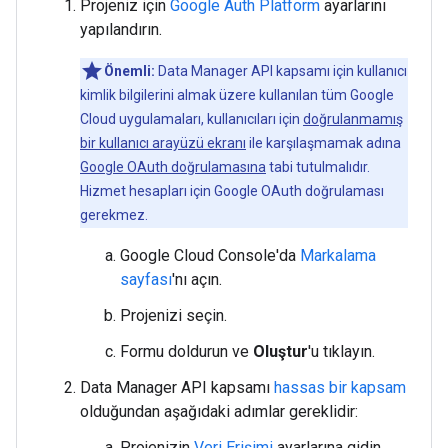
Projeniz için
Google Auth Platform
ayarlarını
yapılandırın.
Önemli:
Data Manager API kapsamı için kullanıcı
kimlik bilgilerini almak üzere kullanılan tüm Google
Cloud uygulamaları, kullanıcıları için
doğrulanmamış
bir kullanıcı arayüzü ekranı
ile karşılaşmamak adına
Google OAuth doğrulamasına
tabi tutulmalıdır.
Hizmet hesapları için Google OAuth doğrulaması
gerekmez.
Google Cloud Console'da
Markalama
sayfası
'nı açın.
Projenizi seçin.
Formu doldurun ve
Oluştur
'u tıklayın.
Data Manager API kapsamı
hassas bir kapsam
olduğundan aşağıdaki adımlar gereklidir:
Projenizin
Veri Erişimi
ayarlarına gidin.