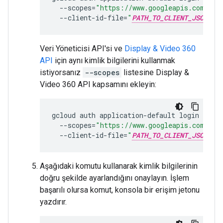
--scopes
=
"https://www.googleapis.com/aut
--client-id-file
=
"
PATH_TO_CLIENT_JSON
"
Veri Yöneticisi API'si ve
Display & Video 360
API
için aynı kimlik bilgilerini kullanmak
istiyorsanız
--scopes
listesine Display &
Video 360 API kapsamını ekleyin:
gcloud
auth
application-default
login
\
--scopes
=
"https://www.googleapis.com/aut
--client-id-file
=
"
PATH_TO_CLIENT_JSON
"
Aşağıdaki komutu kullanarak kimlik bilgilerinin
doğru şekilde ayarlandığını onaylayın. İşlem
başarılı olursa komut, konsola bir erişim jetonu
yazdırır.