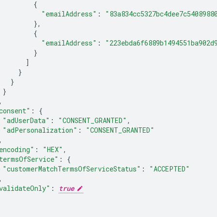
{
"emailAddress"
:
"83a834cc5327bc4dee7c5408988
}
{
"emailAddress"
:
"223ebda6f6889b1494551ba902d
}
]
}
}
}
consent"
:
{
"adUserData"
:
"CONSENT_GRANTED"
"adPersonalization"
:
"CONSENT_GRANTED"
encoding"
:
"HEX"
termsOfService"
:
{
"customerMatchTermsOfServiceStatus"
:
"ACCEPTED"
validateOnly"
:
true