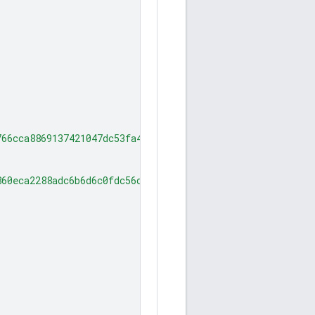
766cca8869137421047dc53fa4876d111a6f0"
860eca2288adc6b6d6c0fdc56d9eee75a2fa5"