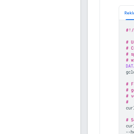
Rekl
#!/
# U
# C
# s
# w
DAT
gcl
# F
# g
# v
#  
cur
# S
cur
--h