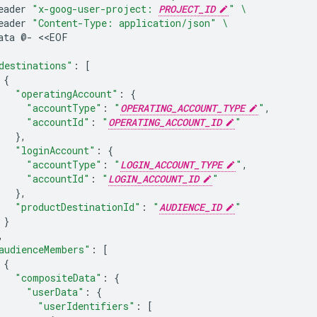
eader
"x-goog-user-project: 
PROJECT_ID
"
\
eader
"Content-Type: application/json"
\
ata
@-
destinations"
:
[
{
"operatingAccount"
:
{
"accountType"
:
"
OPERATING_ACCOUNT_TYPE
"
"accountId"
:
"
OPERATING_ACCOUNT_ID
"
}
"loginAccount"
:
{
"accountType"
:
"
LOGIN_ACCOUNT_TYPE
"
"accountId"
:
"
LOGIN_ACCOUNT_ID
"
}
"productDestinationId"
:
"
AUDIENCE_ID
"
}
audienceMembers"
:
[
{
"compositeData"
:
{
"userData"
:
{
"userIdentifiers"
:
[