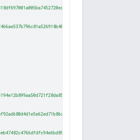
318df697001a005ba7452720edda4b0ce57b3"
f466ae537b796c81a526918b40ac4a7b906c7"
5194e12b899aa50d721f28da858c7689756e3"
af92ad680d4d1e5e62ed71b86cd3188385a51"
beb47482c4766dfdfc94e6bd89e359c139478"