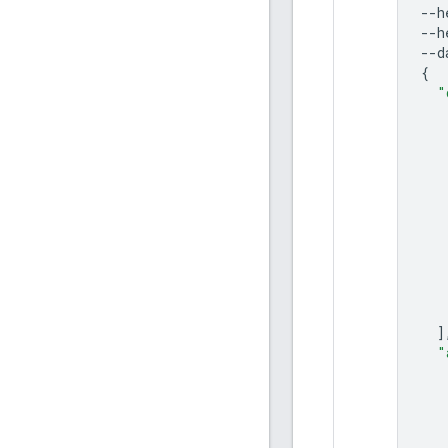
--h
--h
--d
{
"
]
"