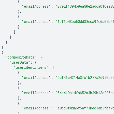
{
"emailAddress"
:
"07e2f1394b0ea80e2adca010ea8
}
{
"emailAddress"
:
"1df6b43bc68dd38eca94e6a65b4
}
]
}
}
}
{
"compositeData"
:
{
"userData"
:
{
"userIdentifiers"
:
[
{
"emailAddress"
:
"2ef46c4214c3fc1b277a2d976d5
}
{
"emailAddress"
:
"54e410b14fa652a4b49b43aff6e
}
{
"emailAddress"
:
"e8bd3f8da6f5af73bec1ab3fbf7
}