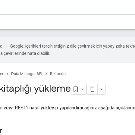
Google, içerikleri tercih ettiğiniz dile çevirmek için yapay zeka tekno
 çevirilerinde hata olabilir.
er
Data Manager API
Rehberler
kitaplığı yükleme
nı veya REST'i nasıl yükleyip yapılandıracağınız aşağıda açıklanmış
r