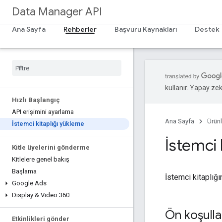
Data Manager API
Ana Sayfa
Rehberler
Başvuru Kaynakları
Destek
kullanır. Yapay zeka
Hızlı Başlangıç
API erişimini ayarlama
Ana Sayfa
Ürünl
İstemci kitaplığı yükleme
İstemci 
Kitle üyelerini gönderme
Kitlelere genel bakış
Başlama
İstemci kitaplığı
Google Ads
Display & Video 360
Ön koşulla
Etkinlikleri gönder