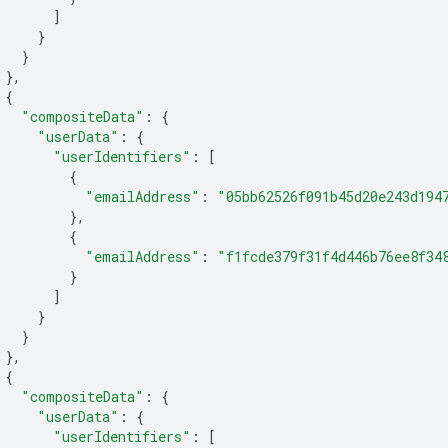
]
}
}
}
{
"compositeData"
:
{
"userData"
:
{
"userIdentifiers"
:
[
{
"emailAddress"
:
"05bb62526f091b45d20e243d194
}
{
"emailAddress"
:
"f1fcde379f31f4d446b76ee8f34
}
]
}
}
}
{
"compositeData"
:
{
"userData"
:
{
"userIdentifiers"
:
[