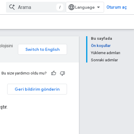
/
Oturum aç
Bu sayfada
lojisini
Ön koşullar
Yükleme adımları
Sonraki adımlar
Bu size yardımcı oldu mu?
Geri bildirim gönderin
tır.