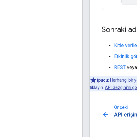
Sonraki ad
Kitle veri
Etkinlik g
REST
vey
İpucu:
Herhangi bir 
tıklayın.
API Gezgini'ni g
Önceki
arrow_back
API erişi