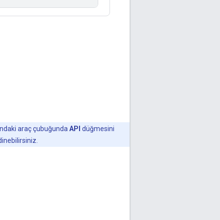
sındaki araç çubuğunda
API
düğmesini
nebilirsiniz.