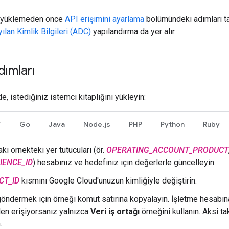
ğı yüklemeden önce
API erişimini ayarlama
bölümündeki adımları t
lan Kimlik Bilgileri (ADC)
yapılandırma da yer alır.
ımları
, istediğiniz istemci kitaplığını yükleyin:
T
Go
Java
Node.js
PHP
Python
Ruby
ki örnekteki yer tutucuları (ör.
OPERATING_ACCOUNT_PRODUCT
IENCE_ID
) hesabınız ve hedefiniz için değerlerle güncelleyin.
CT_ID
kısmını Google Cloud'unuzun kimliğiyle değiştirin.
göndermek için örneği komut satırına kopyalayın. İşletme hesabına 
en erişiyorsanız yalnızca
Veri iş ortağı
örneğini kullanın. Aksi ta
.