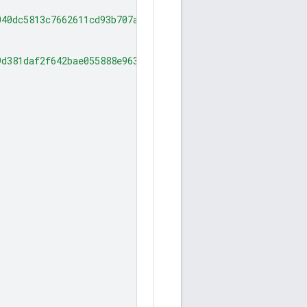
040dc5813c7662611cd93b707aff72bf7d33f"
9d381daf2f642bae055888e96343d53e9f9c4"