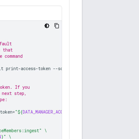
fault
d that
he command
lt
print-access-token
--scopes
=
https://www.googleapis.co
oken. If you
 next step,
pe:
token
=
"
${
DATA_MANAGER_ACCESS_TOKEN
}
"
ceMembers:ingest"
\
N
}
"
\