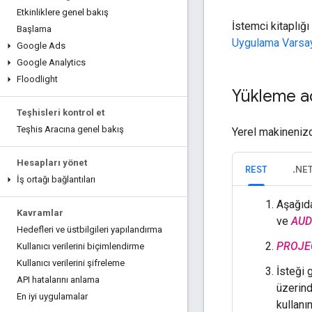
Etkinliklere genel bakış
İstemci kitaplı
Başlama
Uygulama Varsayı
Google Ads
Google Analytics
Floodlight
Yükleme ad
Teşhisleri kontrol et
Teşhis Aracına genel bakış
Yerel makinenizde
Hesapları yönet
REST
.NE
İş ortağı bağlantıları
Aşağıda
Kavramlar
ve
AUD
Hedefleri ve üstbilgileri yapılandırma
PROJE
Kullanıcı verilerini biçimlendirme
Kullanıcı verilerini şifreleme
İsteği 
API hatalarını anlama
üzerind
En iyi uygulamalar
kullanın