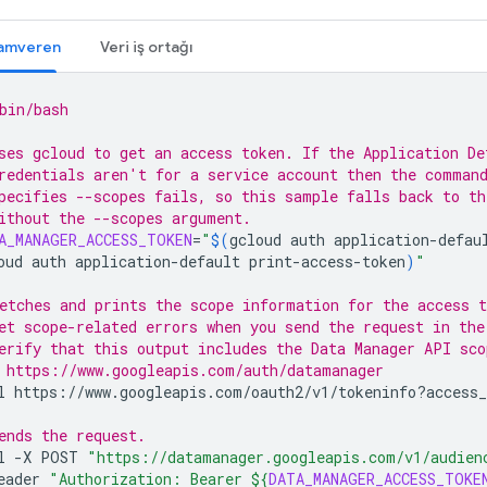
amveren
Veri iş ortağı
bin/bash
ses gcloud to get an access token. If the Application De
redentials aren't for a service account then the comman
pecifies --scopes fails, so this sample falls back to t
ithout the --scopes argument.
A_MANAGER_ACCESS_TOKEN
=
"
$(
gcloud
auth
application-defau
oud
auth
application-default
print-access-token
)
"
etches and prints the scope information for the access t
et scope-related errors when you send the request in the
erify that this output includes the Data Manager API sco
 https://www.googleapis.com/auth/datamanager
l
https://www.googleapis.com/oauth2/v1/tokeninfo?access_
ends the request.
l
-X
POST
"https://datamanager.googleapis.com/v1/audien
eader
"Authorization: Bearer 
${
DATA_MANAGER_ACCESS_TOKE