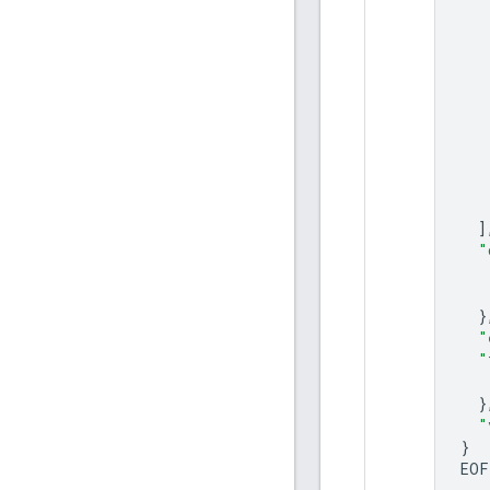
]
"
}
"
"
}
"
}