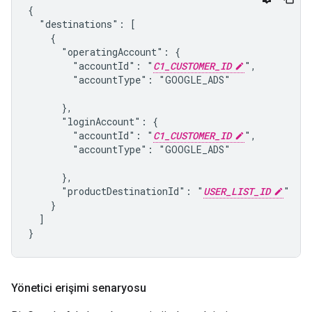
{

  "destinations": [

    {

      "operatingAccount": {

        "accountId": "
C1_CUSTOMER_ID
",

        "accountType": "GOOGLE_ADS"

      },

      "loginAccount": {

        "accountId": "
C1_CUSTOMER_ID
",

        "accountType": "GOOGLE_ADS"

      },

      "productDestinationId": "
USER_LIST_ID
"

    }

  ]

}
Yönetici erişimi senaryosu