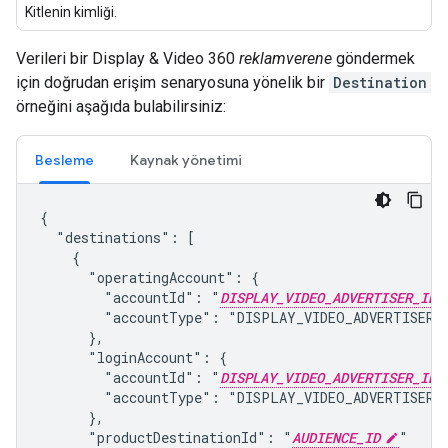
Kitlenin kimliği.
Verileri bir Display & Video 360
reklamverene
göndermek
için doğrudan erişim senaryosuna yönelik bir
Destination
örneğini aşağıda bulabilirsiniz:
Besleme
Kaynak yönetimi
{

  "destinations": [

    {

      "operatingAccount": {

        "accountId": "
DISPLAY_VIDEO_ADVERTISER_ID
        "accountType": "DISPLAY_VIDEO_ADVERTISER"

      },

      "loginAccount": {

        "accountId": "
DISPLAY_VIDEO_ADVERTISER_ID
        "accountType": "DISPLAY_VIDEO_ADVERTISER"

      },

      "productDestinationId": "
AUDIENCE_ID
"
