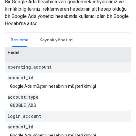
Bir Google Ads hesabına veri göndermek istiyorsanız ve
kimlik bilgileriniz, reklamveren hesabının alt hesap olduğu
bir Google Ads yönetici hesabında kullanıcı olan bir Google
Hesabı'na aitse:
Besleme
Kaynak yönetimi
Hedef
operating
_
account
account
_
id
Google Ads müşteri hesabının müşteri kimliği
account
_
type
GOOGLE
_
ADS
login
_
account
account
_
id
Google Ads yönetici hesabının müşteri kimliği