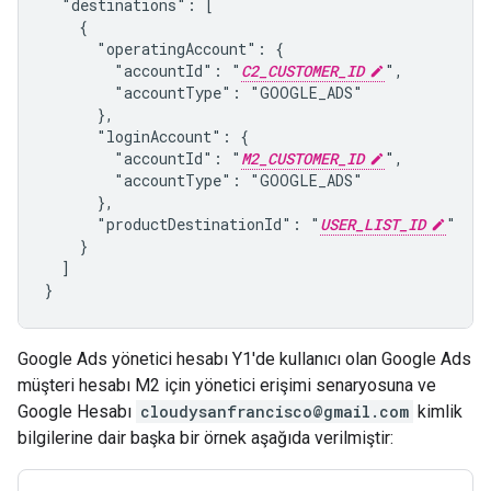
  "destinations": [

    {

      "operatingAccount": {

        "accountId": "
C2_CUSTOMER_ID
",

        "accountType": "GOOGLE_ADS"

      },

      "loginAccount": {

        "accountId": "
M2_CUSTOMER_ID
",

        "accountType": "GOOGLE_ADS"

      },

      "productDestinationId": "
USER_LIST_ID
"

    }

  ]

}
Google Ads yönetici hesabı Y1'de kullanıcı olan Google Ads
müşteri hesabı M2 için yönetici erişimi senaryosuna ve
Google Hesabı
cloudysanfrancisco@gmail.com
kimlik
bilgilerine dair başka bir örnek aşağıda verilmiştir: