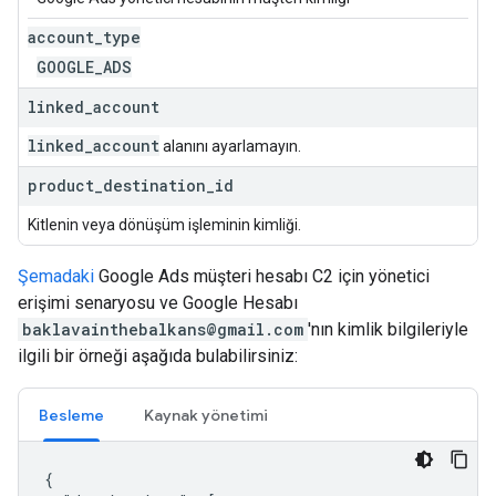
account
_
type
GOOGLE
_
ADS
linked
_
account
linked
_
account
alanını ayarlamayın.
product
_
destination
_
id
Kitlenin veya dönüşüm işleminin kimliği.
Şemadaki
Google Ads müşteri hesabı C2 için yönetici
erişimi senaryosu ve Google Hesabı
baklavainthebalkans@gmail.com
'nın kimlik bilgileriyle
ilgili bir örneği aşağıda bulabilirsiniz:
Besleme
Kaynak yönetimi
{
