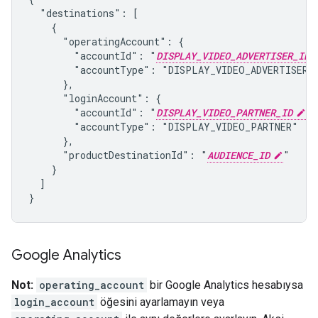
  "destinations": [

    {

      "operatingAccount": {

        "accountId": "
DISPLAY_VIDEO_ADVERTISER_ID
        "accountType": "DISPLAY_VIDEO_ADVERTISER"

      },

      "loginAccount": {

        "accountId": "
DISPLAY_VIDEO_PARTNER_ID
",

        "accountType": "DISPLAY_VIDEO_PARTNER"

      },

      "productDestinationId": "
AUDIENCE_ID
"

    }

  ]

}
Google Analytics
Not:
operating_account
bir Google Analytics hesabıysa
login_account
öğesini ayarlamayın veya