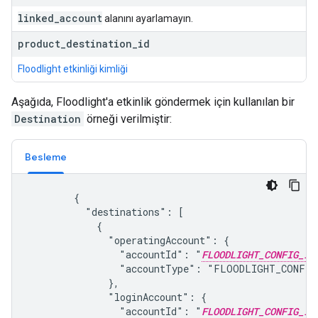
linked
_
account
alanını ayarlamayın.
product
_
destination
_
id
Floodlight etkinliği kimliği
Aşağıda, Floodlight'a etkinlik göndermek için kullanılan bir
Destination
örneği verilmiştir:
Besleme
        {

          "destinations": [

            {

              "operatingAccount": {

                "accountId": "
FLOODLIGHT_CONFIG_ID
                "accountType": "FLOODLIGHT_CONFIG"
              },

              "loginAccount": {

                "accountId": "
FLOODLIGHT_CONFIG_ID