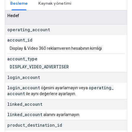
Besleme
Kaynak yönetimi
Hedef
operating
_
account
account
_
id
Display & Video 360 reklamveren hesabının kimliği
account
_
type
DISPLAY
_
VIDEO
_
ADVERTISER
login
_
account
login
_
account
operating
_
öğesini ayarlamayın veya
account
ile aynı değerlere ayarlayın.
linked
_
account
linked
_
account
alanını ayarlamayın.
product
_
destination
_
id