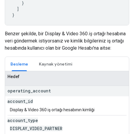
    }

  ]

}
Benzer şekilde, bir Display & Video 360
iş ortağı
hesabına
veri göndermek istiyorsanız ve kimlik bilgileriniz iş ortağı
hesabında kullanıcı olan bir Google Hesabı'na aitse:
Besleme
Kaynak yönetimi
Hedef
operating
_
account
account
_
id
Display & Video 360 iş ortağı hesabının kimliği
account
_
type
DISPLAY
_
VIDEO
_
PARTNER