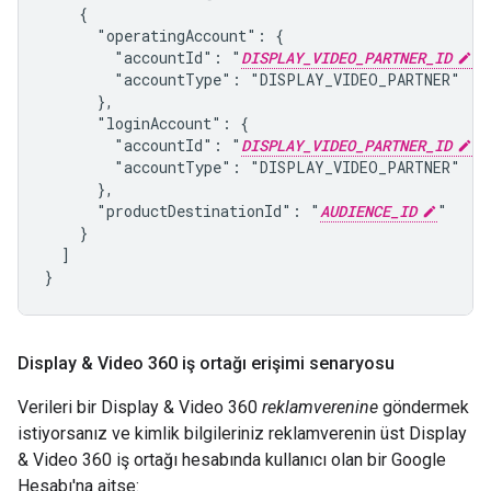
    {

      "operatingAccount": {

        "accountId": "
DISPLAY_VIDEO_PARTNER_ID
",

        "accountType": "DISPLAY_VIDEO_PARTNER"

      },

      "loginAccount": {

        "accountId": "
DISPLAY_VIDEO_PARTNER_ID
",

        "accountType": "DISPLAY_VIDEO_PARTNER"

      },

      "productDestinationId": "
AUDIENCE_ID
"

    }

  ]

}
Display & Video 360 iş ortağı erişimi senaryosu
Verileri bir Display & Video 360
reklamverenine
göndermek
istiyorsanız ve kimlik bilgileriniz reklamverenin üst Display
& Video 360 iş ortağı hesabında kullanıcı olan bir Google
Hesabı'na aitse: