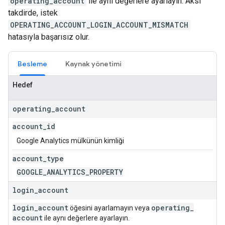
operating_account
ile aynı değerlere ayarlayın. Aksi
takdirde, istek
OPERATING_ACCOUNT_LOGIN_ACCOUNT_MISMATCH
hatasıyla başarısız olur.
Besleme
Kaynak yönetimi
Hedef
operating
_
account
account
_
id
Google Analytics mülkünün kimliği
account
_
type
GOOGLE
_
ANALYTICS
_
PROPERTY
login
_
account
login
_
account
operating
_
öğesini ayarlamayın veya
account
ile aynı değerlere ayarlayın.