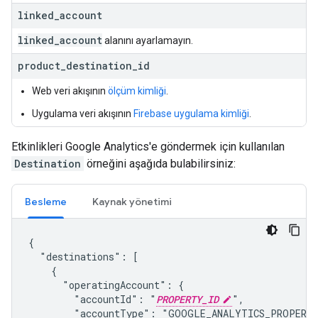
linked
_
account
linked
_
account
alanını ayarlamayın.
product
_
destination
_
id
Web veri akışının
ölçüm kimliği
.
Uygulama veri akışının
Firebase uygulama kimliği
.
Etkinlikleri Google Analytics'e göndermek için kullanılan
Destination
örneğini aşağıda bulabilirsiniz:
Besleme
Kaynak yönetimi
{

  "destinations": [

    {

      "operatingAccount": {

        "accountId": "
PROPERTY_ID
",

        "accountType": "GOOGLE_ANALYTICS_PROPERTY