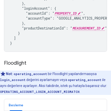
      },

      "loginAccount": {

        "accountId": "
PROPERTY_ID
",

        "accountType": "GOOGLE_ANALYTICS_PROPERTY
      },

      "productDestinationId": "
MEASUREMENT_ID
"

    }

  ]

}
Floodlight
Not:
operating_account
bir Floodlight yapılandırmasıysa
login_account
değerini ayarlamayın veya
operating_account
ile
aynı değerlere ayarlayın. Aksi takdirde, istek şu hatayla başarısız olur:
OPERATING_ACCOUNT_LOGIN_ACCOUNT_MISMATCH
.
Besleme