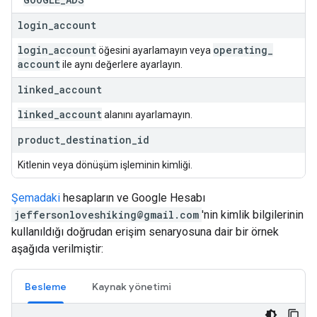
login
_
account
login
_
account
operating
_
öğesini ayarlamayın veya
account
ile aynı değerlere ayarlayın.
linked
_
account
linked
_
account
alanını ayarlamayın.
product
_
destination
_
id
Kitlenin veya dönüşüm işleminin kimliği.
Şemadaki
hesapların ve Google Hesabı
jeffersonloveshiking@gmail.com
'nin kimlik bilgilerinin
kullanıldığı doğrudan erişim senaryosuna dair bir örnek
aşağıda verilmiştir:
Besleme
Kaynak yönetimi