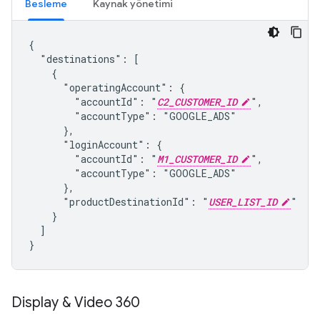
Besleme
Kaynak yönetimi
{

  "destinations": [

    {

      "operatingAccount": {

        "accountId": "
C2_CUSTOMER_ID
",

        "accountType": "GOOGLE_ADS"

      },

      "loginAccount": {

        "accountId": "
M1_CUSTOMER_ID
",

        "accountType": "GOOGLE_ADS"

      },

      "productDestinationId": "
USER_LIST_ID
"

    }

  ]

}
Display & Video 360