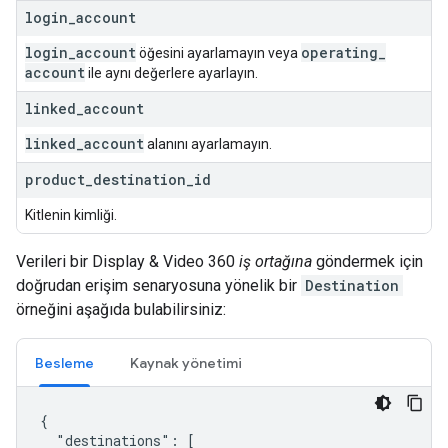
login
_
account
login
_
account
operating
_
öğesini ayarlamayın veya
account
ile aynı değerlere ayarlayın.
linked
_
account
linked
_
account
alanını ayarlamayın.
product
_
destination
_
id
Kitlenin kimliği.
Verileri bir Display & Video 360
iş ortağına
göndermek için
doğrudan erişim senaryosuna yönelik bir
Destination
örneğini aşağıda bulabilirsiniz:
Besleme
Kaynak yönetimi
{

  "destinations": [
