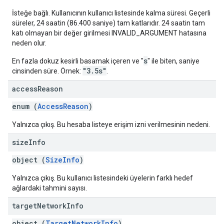
İsteğe bağlı. Kullanıcının kullanıcı listesinde kalma süresi. Geçerli
süreler, 24 saatin (86.400 saniye) tam katlarıdır. 24 saatin tam
katı olmayan bir değer girilmesi INVALID_ARGUMENT hatasına
neden olur.
s
En fazla dokuz kesirli basamak içeren ve "
" ile biten, saniye
"3.5s"
cinsinden süre. Örnek:
.
access
Reason
enum (
AccessReason
)
Yalnızca çıkış. Bu hesaba listeye erişim izni verilmesinin nedeni.
size
Info
object (
SizeInfo
)
Yalnızca çıkış. Bu kullanıcı listesindeki üyelerin farklı hedef
ağlardaki tahmini sayısı.
target
Network
Info
object (
TargetNetworkInfo
)