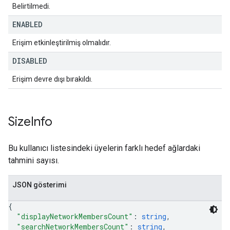
Belirtilmedi.
ENABLED
Erişim etkinleştirilmiş olmalıdır.
DISABLED
Erişim devre dışı bırakıldı.
Size
Info
Bu kullanıcı listesindeki üyelerin farklı hedef ağlardaki
tahmini sayısı.
JSON gösterimi
{
"displayNetworkMembersCount"
: 
string
,
"searchNetworkMembersCount"
: 
string
,