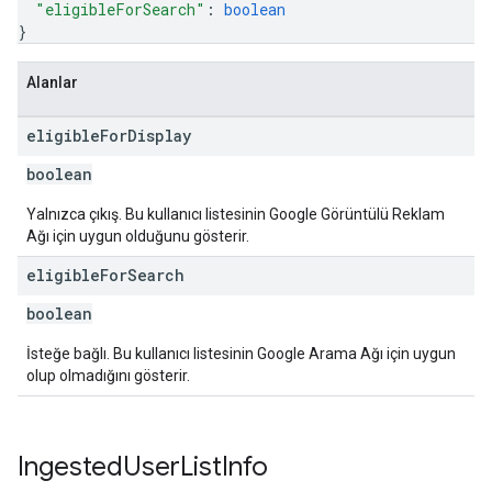
"eligibleForSearch"
: 
boolean
}
Alanlar
eligible
For
Display
boolean
Yalnızca çıkış. Bu kullanıcı listesinin Google Görüntülü Reklam
Ağı için uygun olduğunu gösterir.
eligible
For
Search
boolean
İsteğe bağlı. Bu kullanıcı listesinin Google Arama Ağı için uygun
olup olmadığını gösterir.
Ingested
User
List
Info