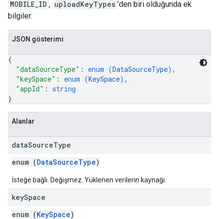
MOBILE_ID
,
uploadKeyTypes
'den biri olduğunda ek
bilgiler.
JSON gösterimi
{
"dataSourceType"
: 
enum (
DataSourceType
)
,
"keySpace"
: 
enum (
KeySpace
)
,
"appId"
: 
string
}
Alanlar
data
Source
Type
enum (
DataSourceType
)
İsteğe bağlı. Değişmez. Yüklenen verilerin kaynağı.
key
Space
enum (
KeySpace
)