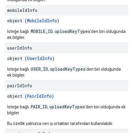
mobile
Id
Info
object (
MobileIdInfo
)
MOBILE_ID
uploadKeyTypes
İsteğe bağlı.
,
'den biri olduğunda
ek bilgiler.
user
Id
Info
object (
UserIdInfo
)
USER_ID
uploadKeyTypes
İsteğe bağlı.
,
'den biri olduğunda
ek bilgiler.
pair
Id
Info
object (
PairIdInfo
)
PAIR_ID
uploadKeyTypes
İsteğe bağlı.
,
'den biri olduğunda ek
bilgiler.
Bu özellik yalnızca veri iş ortakları tarafından kullanılabilir.