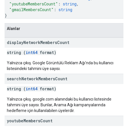
"youtubeMembersCount"
: 
string
,
"gmailMembersCount"
: 
string
}
Alanlar
display
Network
Members
Count
string (
int64
format)
Yalnızca çıkış. Google Görüntülü Reklam Ağı'nda bu kullanıcı
listesindeki tahmini üye sayısı.
search
Network
Members
Count
string (
int64
format)
Yalnızca çıkış. google.com alanındaki bu kullanıcı listesinde
tahmini üye sayısı. Bunlar, Arama Ağı kampanyalarında
hedefleme için kullanılabilen üyelerdir.
youtube
Members
Count