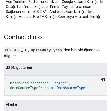
Veri Yönetimi Platformu Kimlikleri: - Google Kullanıcı Kimliği - İş
Ortağı Tarafından Sağlanan Kimlik - Yayıncı Tarafından
Sağlanan Kimlik - iOS IDFA - Android reklam kimliği - Roku
Kimliği - Amazon Fire TV Kimliği - Xbox veya Microsoft Kimliği
Contact
Id
Info
CONTACT_ID
,
uploadKeyTypes
'den biri olduğunda ek
bilgiler.
JSON gösterimi
{
"matchRatePercentage"
: 
integer
,
"dataSourceType"
: 
enum (
DataSourceType
)
}
Alanlar