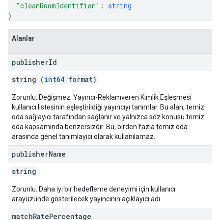
"cleanRoomIdentifier"
: 
string
}
Alanlar
publisher
Id
string (
int64
format)
Zorunlu. Değişmez. Yayıncı-Reklamveren Kimlik Eşleşmesi
kullanıcı listesinin eşleştirildiği yayıncıyı tanımlar. Bu alan, temiz
oda sağlayıcı tarafından sağlanır ve yalnızca söz konusu temiz
oda kapsamında benzersizdir. Bu, birden fazla temiz oda
arasında genel tanımlayıcı olarak kullanılamaz.
publisher
Name
string
Zorunlu. Daha iyi bir hedefleme deneyimi için kullanıcı
arayüzünde gösterilecek yayıncının açıklayıcı adı.
match
Rate
Percentage