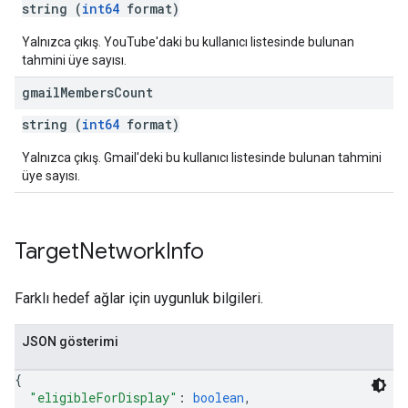
string (
int64
format)
Yalnızca çıkış. YouTube'daki bu kullanıcı listesinde bulunan
tahmini üye sayısı.
gmail
Members
Count
string (
int64
format)
Yalnızca çıkış. Gmail'deki bu kullanıcı listesinde bulunan tahmini
üye sayısı.
Target
Network
Info
Farklı hedef ağlar için uygunluk bilgileri.
JSON gösterimi
{
"eligibleForDisplay"
: 
boolean
,