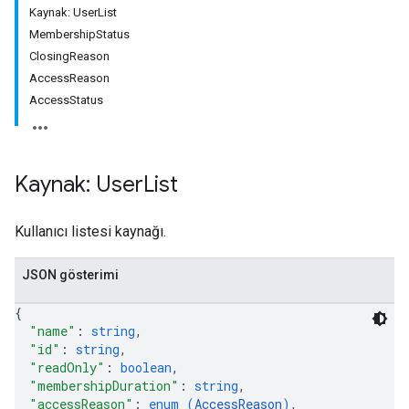
Kaynak: UserList
MembershipStatus
ClosingReason
AccessReason
AccessStatus
Kaynak: User
List
Kullanıcı listesi kaynağı.
JSON gösterimi
{
"name"
: 
string
,
"id"
: 
string
,
"readOnly"
: 
boolean
,
"membershipDuration"
: 
string
,
"accessReason"
: 
enum (
AccessReason
)
,