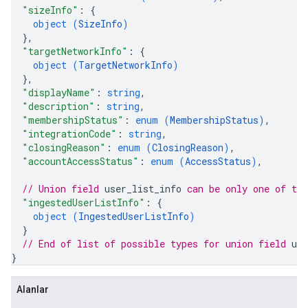
"sizeInfo"
: 
{
object (
SizeInfo
)
}
,
"targetNetworkInfo"
: 
{
object (
TargetNetworkInfo
)
}
,
"displayName"
: 
string
,
"description"
: 
string
,
"membershipStatus"
: 
enum (
MembershipStatus
)
,
"integrationCode"
: 
string
,
"closingReason"
: 
enum (
ClosingReason
)
,
"accountAccessStatus"
: 
enum (
AccessStatus
)
,
// Union field 
user_list_info
 can be only one of th
"ingestedUserListInfo"
: 
{
object (
IngestedUserListInfo
)
}
// End of list of possible types for union field 
use
}
Alanlar