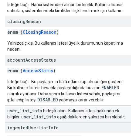
İsteğe bağlı. Harici sistemden alınan bir kimlik. Kullanıcı listesi
satıcıları, sistemlerindeki kimlikleri ilişkilendirmek için kullanır.
closing
Reason
enum (
ClosingReason
)
Yalnızca çıkış. Bu kullanıcı listesi üyelik durumunun kapatılma
nedeni.
account
Access
Status
enum (
AccessStatus
)
İsteğe bağlı. Bu paylaşımın hâlâ etkin olup olmadığını gösterir.
ENABLED
Bir kullanıcı listesi hesapla paylaşıldığında bu alan
olarak ayarlanır. Daha sonra kullanıcı listesi sahibi, paylaşımı
DISABLED
iptal edip listeyi
yapmaya karar verebilir.
user
_
list
_
info
birleşik alanı. Kullanıcı listesi hakkında ek
user
_
list
_
info
bilgiler.
aşağıdakilerden yalnızca biri olabilir:
ingested
User
List
Info