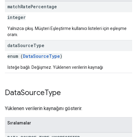
match
Rate
Percentage
integer
Yalnızca çıkış. Müşteri Eşleştirme kullanıcı listeleri için eşleşme
oranı.
data
Source
Type
enum (
DataSourceType
)
İsteğe bağlı. Değişmez. Yüklenen verilerin kaynağı
Data
Source
Type
Yüklenen verilerin kaynağını gösterir.
Sıralamalar