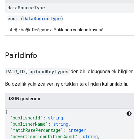
data
Source
Type
enum (
DataSourceType
)
İsteğe bağlı. Değişmez. Yüklenen verilerin kaynağı.
Pair
Id
Info
PAIR_ID
,
uploadKeyTypes
'den biri olduğunda ek bilgiler.
Bu özellik yalnızca veri iş ortakları tarafından kullanılabilir.
JSON gösterimi
{
"publisherId"
: 
string
,
"publisherName"
: 
string
,
"matchRatePercentage"
: 
integer
,
"advertiserIdentifierCount"
: 
string
,