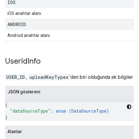
IOS
iOS anahtar alanı.
ANDROID
Android anahtar alanı.
User
Id
Info
USER_ID
,
uploadKeyTypes
'den biri olduğunda ek bilgiler.
JSON gösterimi
{
"dataSourceType"
: 
enum (
DataSourceType
)
}
Alanlar