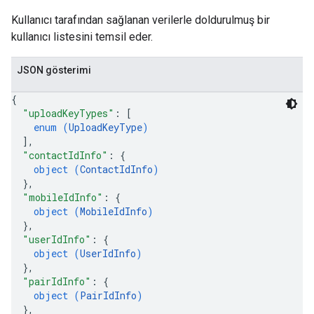
Kullanıcı tarafından sağlanan verilerle doldurulmuş bir
kullanıcı listesini temsil eder.
JSON gösterimi
{
"uploadKeyTypes"
: 
[
enum (
UploadKeyType
)
]
,
"contactIdInfo"
: 
{
object (
ContactIdInfo
)
}
,
"mobileIdInfo"
: 
{
object (
MobileIdInfo
)
}
,
"userIdInfo"
: 
{
object (
UserIdInfo
)
}
,
"pairIdInfo"
: 
{
object (
PairIdInfo
)
}
,