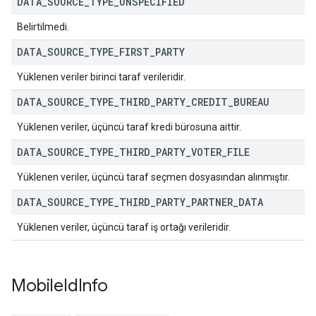
DATA
_
SOURCE
_
TYPE
_
UNSPECIFIED
Belirtilmedi.
DATA
_
SOURCE
_
TYPE
_
FIRST
_
PARTY
Yüklenen veriler birinci taraf verileridir.
DATA
_
SOURCE
_
TYPE
_
THIRD
_
PARTY
_
CREDIT
_
BUREAU
Yüklenen veriler, üçüncü taraf kredi bürosuna aittir.
DATA
_
SOURCE
_
TYPE
_
THIRD
_
PARTY
_
VOTER
_
FILE
Yüklenen veriler, üçüncü taraf seçmen dosyasından alınmıştır.
DATA
_
SOURCE
_
TYPE
_
THIRD
_
PARTY
_
PARTNER
_
DATA
Yüklenen veriler, üçüncü taraf iş ortağı verileridir.
Mobile
Id
Info