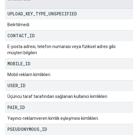
UPLOAD
_
KEY
_
TYPE
_
UNSPECIFIED
Belirtilmedi.
CONTACT
_
ID
E-posta adresi, telefon numarası veya fiziksel adres gibi
müşteri bilgileri
MOBILE
_
ID
Mobil reklam kimlikleri.
USER
_
ID
Üçüncü taraf tarafından sağlanan kullanıcı kimlikleri.
PAIR
_
ID
Yayıncı-reklamveren kimlik eşleşmesi kimlikleri.
PSEUDONYMOUS
_
ID