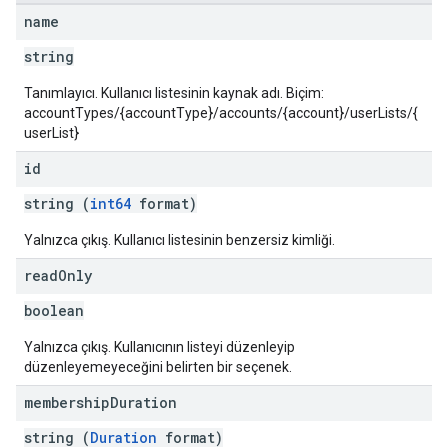
name
string
Tanımlayıcı. Kullanıcı listesinin kaynak adı. Biçim:
accountTypes/{accountType}/accounts/{account}/userLists/{
userList}
id
string (
int64
format)
Yalnızca çıkış. Kullanıcı listesinin benzersiz kimliği.
read
Only
boolean
Yalnızca çıkış. Kullanıcının listeyi düzenleyip
düzenleyemeyeceğini belirten bir seçenek.
membership
Duration
string (
Duration
format)