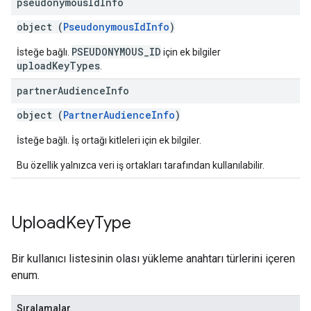
pseudonymous
Id
Info
object (
PseudonymousIdInfo
)
PSEUDONYMOUS_ID
İsteğe bağlı.
için ek bilgiler
uploadKeyTypes
.
partner
Audience
Info
object (
PartnerAudienceInfo
)
İsteğe bağlı. İş ortağı kitleleri için ek bilgiler.
Bu özellik yalnızca veri iş ortakları tarafından kullanılabilir.
Upload
Key
Type
Bir kullanıcı listesinin olası yükleme anahtarı türlerini içeren
enum.
Sıralamalar