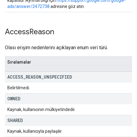
kapatıldı. Ayrıntılı bilgi için
https://support.google.com/google-
ads/answer/2472738
adresine göz atın.
Access
Reason
Olası erişim nedenlerini açıklayan enum veri türü.
Sıralamalar
ACCESS
_
REASON
_
UNSPECIFIED
Belirtilmedi.
OWNED
Kaynak, kullanıcının mülkiyetindedir.
SHARED
Kaynak, kullanıcıyla paylaşılır.