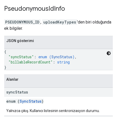
Pseudonymous
Id
Info
PSEUDONYMOUS_ID
,
uploadKeyTypes
'den biri olduğunda
ek bilgiler.
JSON gösterimi
{
"syncStatus"
: 
enum (
SyncStatus
)
,
"billableRecordCount"
: 
string
}
Alanlar
sync
Status
enum (
SyncStatus
)
Yalnızca çıkış. Kullanıcı listesinin senkronizasyon durumu.