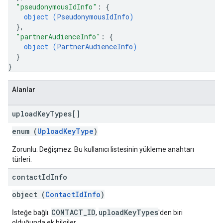
"pseudonymousIdInfo"
: 
{
object (
PseudonymousIdInfo
)
}
,
"partnerAudienceInfo"
: 
{
object (
PartnerAudienceInfo
)
}
}
Alanlar
upload
Key
Types[]
enum (
UploadKeyType
)
Zorunlu. Değişmez. Bu kullanıcı listesinin yükleme anahtarı
türleri.
contact
Id
Info
object (
ContactIdInfo
)
CONTACT_ID
uploadKeyTypes
İsteğe bağlı.
,
'den biri
olduğunda ek bilgiler.