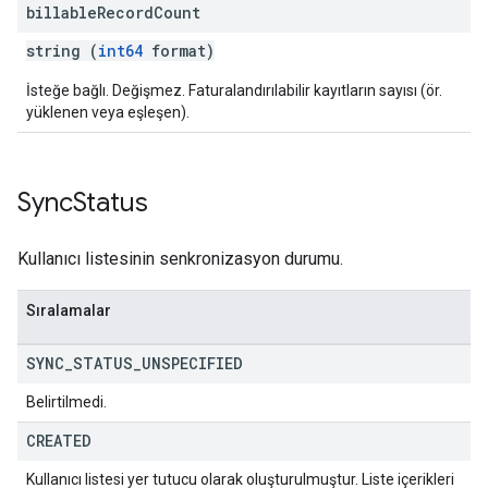
billable
Record
Count
string (
int64
format)
İsteğe bağlı. Değişmez. Faturalandırılabilir kayıtların sayısı (ör.
yüklenen veya eşleşen).
Sync
Status
Kullanıcı listesinin senkronizasyon durumu.
Sıralamalar
SYNC
_
STATUS
_
UNSPECIFIED
Belirtilmedi.
CREATED
Kullanıcı listesi yer tutucu olarak oluşturulmuştur. Liste içerikleri