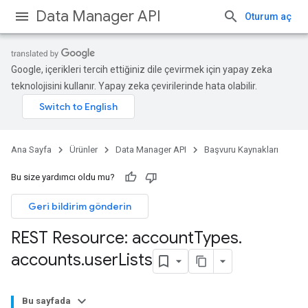
Data Manager API
Oturum aç
Google, içerikleri tercih ettiğiniz dile çevirmek için yapay zeka
teknolojisini kullanır. Yapay zeka çevirilerinde hata olabilir.
Ana Sayfa
Ürünler
Data Manager API
Başvuru Kaynakları
Licenses
lLicenses
Bu size yardımcı oldu mu?
lLicenses.userListGlobalLicenseCustomerInfos
Geri bildirim gönderin
REST Resource: account
Types
.
accounts
.
user
Lists
Bu sayfada