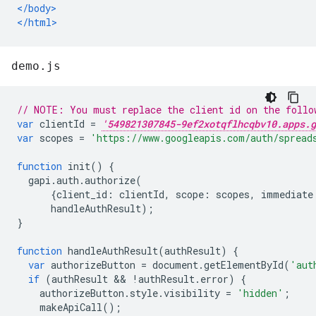
</body>
</html>
demo.js
// NOTE: You must replace the client id on the follo
var
 clientId 
=
'549821307845-9ef2xotqflhcqbv10.apps.g
var
 scopes 
=
'https://www.googleapis.com/auth/spread
function
 init
()
{
  gapi
.
auth
.
authorize
(
{
client_id
:
 clientId
,
 scope
:
 scopes
,
 immediate
      handleAuthResult
);
}
function
 handleAuthResult
(
authResult
)
{
var
 authorizeButton 
=
 document
.
getElementById
(
'aut
if
(
authResult 
&&
!
authResult
.
error
)
{
    authorizeButton
.
style
.
visibility 
=
'hidden'
;
    makeApiCall
();