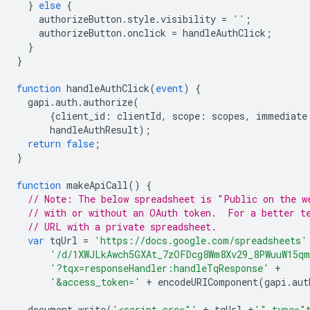
}
else
{
    authorizeButton
.
style
.
visibility 
=
''
;
    authorizeButton
.
onclick 
=
 handleAuthClick
;
}
}
function
 handleAuthClick
(
event
)
{
  gapi
.
auth
.
authorize
(
{
client_id
:
 clientId
,
 scope
:
 scopes
,
 immediate
      handleAuthResult
);
return
false
;
}
function
 makeApiCall
()
{
// Note: The below spreadsheet is "Public on the w
// with or without an OAuth token.  For a better t
// URL with a private spreadsheet.
var
 tqUrl 
=
'https://docs.google.com/spreadsheets'
'/d/1XWJLkAwch5GXAt_7zOFDcg8Wm8Xv29_8PWuuW15qm
'?tqx=responseHandler:handleTqResponse'
+
'&access_token='
+
 encodeURIComponent
(
gapi
.
aut
  document
.
write
(
'<script src="'
+
 tqUrl 
+
'" type="