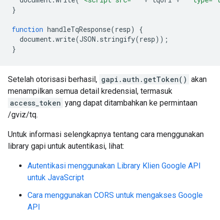
}
function
 handleTqResponse
(
resp
)
{
  document
.
write
(
JSON
.
stringify
(
resp
));
}
Setelah otorisasi berhasil,
gapi.auth.getToken()
akan
menampilkan semua detail kredensial, termasuk
access_token
yang dapat ditambahkan ke permintaan
/gviz/tq.
Untuk informasi selengkapnya tentang cara menggunakan
library gapi untuk autentikasi, lihat:
Autentikasi menggunakan Library Klien Google API
untuk JavaScript
Cara menggunakan CORS untuk mengakses Google
API