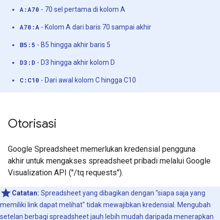
A:A70
- 70 sel pertama di kolom A
A70:A
- Kolom A dari baris 70 sampai akhir
B5:5
- B5 hingga akhir baris 5
D3:D
- D3 hingga akhir kolom D
C:C10
- Dari awal kolom C hingga C10
Otorisasi
Google Spreadsheet memerlukan kredensial pengguna
akhir untuk mengakses spreadsheet pribadi melalui Google
Visualization API ("/tq requests").
Catatan:
Spreadsheet yang dibagikan dengan "siapa saja yang
memiliki link dapat melihat" tidak mewajibkan kredensial. Mengubah
setelan berbagi spreadsheet jauh lebih mudah daripada menerapkan