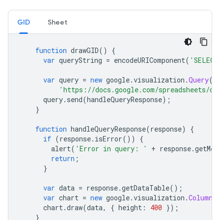
GID
Sheet
function
 drawGID
()
{
var
 queryString 
=
 encodeURIComponent
(
'SELECT
var
 query 
=
new
 google
.
visualization
.
Query
(
'https://docs.google.com/spreadsheets/d/
      query
.
send
(
handleQueryResponse
);
}
function
 handleQueryResponse
(
response
)
{
if
(
response
.
isError
())
{
        alert
(
'Error in query: '
+
 response
.
getMes
return
;
}
var
 data 
=
 response
.
getDataTable
();
var
 chart 
=
new
 google
.
visualization
.
ColumnC
      chart
.
draw
(
data
,
{
 height
:
400
});
}