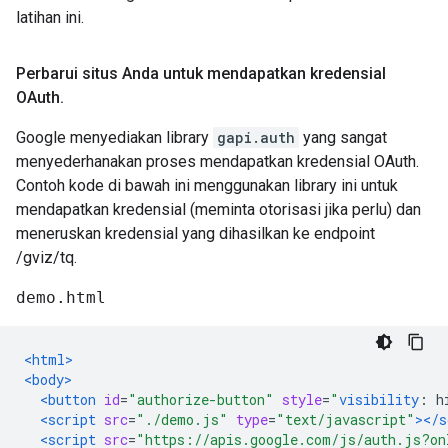
latihan ini.
Perbarui situs Anda untuk mendapatkan kredensial
OAuth
.
Google menyediakan library
gapi.auth
yang sangat
menyederhanakan proses mendapatkan kredensial OAuth.
Contoh kode di bawah ini menggunakan library ini untuk
mendapatkan kredensial (meminta otorisasi jika perlu) dan
meneruskan kredensial yang dihasilkan ke endpoint
/gviz/tq.
demo.html
<html>
<body>
<button
id
=
"authorize-button"
style
=
"
visibility
:
 h
<script
src
=
"./demo.js"
type
=
"text/javascript"
></s
<script
src
=
"https://apis.google.com/js/auth.js?on