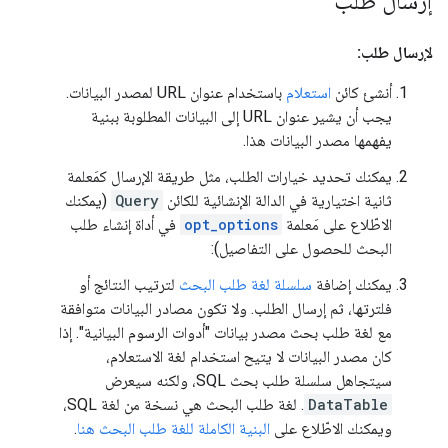
إرسال طلب
لإرسال طلب:
أنشئ كائن
استعلام
باستخدام عنوان URL لمصدر البيانات.
يجب أن يشير عنوان URL إلى البيانات المطلوبة ببنية
يفهمها مصدر البيانات هذا.
يمكنك تحديد خيارات الطلب، مثل طريقة الإرسال كمَعلمة
ثانية اختيارية في الدالة الإنشائية للكائن
Query
(يمكنك
الاطّلاع على مَعلمة
opt_options
في أداة إنشاء طلب
البحث للحصول على التفاصيل):
يمكنك إضافة
سلسلة لغة طلب البحث
لترتيب النتائج أو
فلترتها، ثم إرسال الطلب. ولا تكون مصادر البيانات متوافقة
مع لغة طلب بحث مصدر بيانات "أدوات الرسوم البيانية". إذا
كان مصدر البيانات لا يتيح استخدام لغة الاستعلام،
سيتجاهل سلسلة طلب بحث SQL، ولكنه سيعرض
DataTable
. لغة طلب البحث هي نسخة من لغة SQL،
ويمكنك الاطّلاع على
البنية الكاملة للغة طلب البحث هنا
.