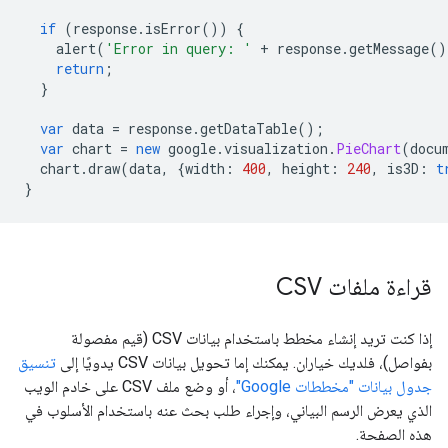
if
(
response
.
isError
())
{
    alert
(
'Error in query: '
+
 response
.
getMessage
()
return
;
}
var
 data 
=
 response
.
getDataTable
();
var
 chart 
=
new
 google
.
visualization
.
PieChart
(
docu
  chart
.
draw
(
data
,
{
width
:
400
,
 height
:
240
,
 is3D
:
t
}
قراءة ملفات CSV
إذا كنت تريد إنشاء مخطط باستخدام بيانات CSV (قيم مفصولة
بفواصل)، فلديك خياران. يمكنك إما تحويل بيانات CSV يدويًا إلى
تنسيق
جدول بيانات "مخططات Google"
، أو وضع ملف CSV على خادم الويب
الذي يعرض الرسم البياني، وإجراء طلب بحث عنه باستخدام الأسلوب في
هذه الصفحة.