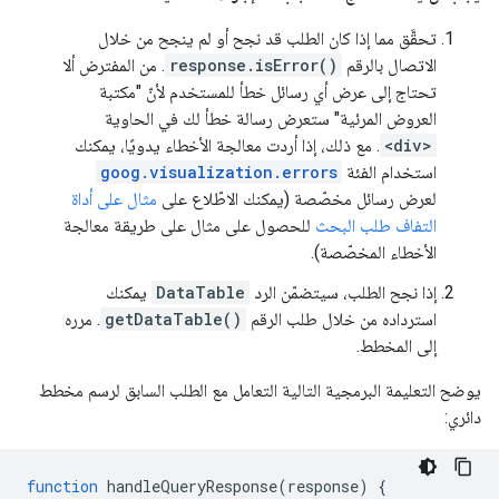
تحقَّق مما إذا كان الطلب قد نجح أو لم ينجح من خلال
الاتصال بالرقم
response.isError()
. من المفترض ألا
تحتاج إلى عرض أي رسائل خطأ للمستخدم لأنّ "مكتبة
العروض المرئية" ستعرض رسالة خطأ لك في الحاوية
<div>
. مع ذلك، إذا أردت معالجة الأخطاء يدويًا، يمكنك
استخدام الفئة
goog.visualization.errors
لعرض رسائل مخصّصة (يمكنك الاطّلاع على
مثال على أداة
التفاف طلب البحث
للحصول على مثال على طريقة معالجة
الأخطاء المخصّصة).
إذا نجح الطلب، سيتضمّن الرد
DataTable
يمكنك
استرداده من خلال طلب الرقم
getDataTable()
. مرره
إلى المخطط.
يوضح التعليمة البرمجية التالية التعامل مع الطلب السابق لرسم مخطط
دائري:
function
 handleQueryResponse
(
response
)
{