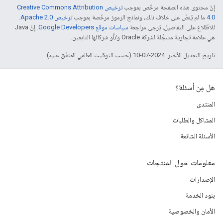
إنّ محتوى هذه الصفحة مرخّص بموجب
ترخيص Creative Commons Attribution
4.0‏
ما لم يُنصّ على خلاف ذلك، ونماذج الرموز مرخّصة بموجب
ترخيص Apache 2.0‏
.
للاطّلاع على التفاصيل، يُرجى مراجعة
سياسات موقع Google Developers‏
. إنّ Java
هي علامة تجارية مسجَّلة لشركة Oracle و/أو شركائها التابعين.
تاريخ التعديل الأخير: 2024-07-10 (حسب التوقيت العالمي المتفَّق عليه)
هل مِن أسئلة؟
المنتدى
المشاكل والطلبات
الأسئلة الشائعة
معلومات حول المنتجات
الإصدارات
بنود الخدمة
الأمان والخصوصية