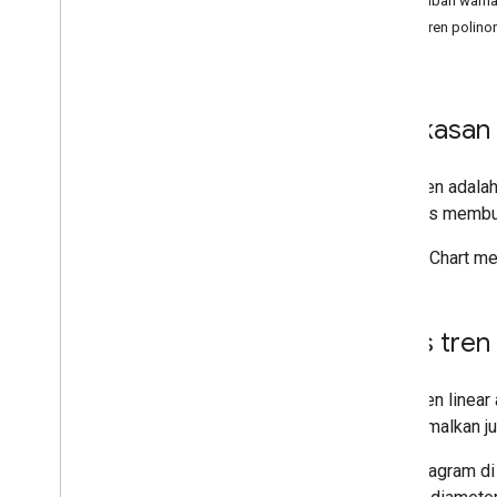
Mengubah warn
Galeri Diagram
Garis tren polino
Diagram Anotasi
Diagram Area
Diagram Batang
Ringkasan
Bagan Balon
Diagram Kalender
Diagram Batang Lilin
Garis tren
adalah
Diagram Kolom
otomatis membua
Diagram Kombinasi
Google Chart men
Diagram Perbedaan
Diagram Donat
Diagram Gantt
Garis tren 
Diagram Pengukur
Diagram Geografis
Histogram
Garis tren
linear
Interval
meminimalkan juml
Diagram Garis
Pada diagram di
Peta