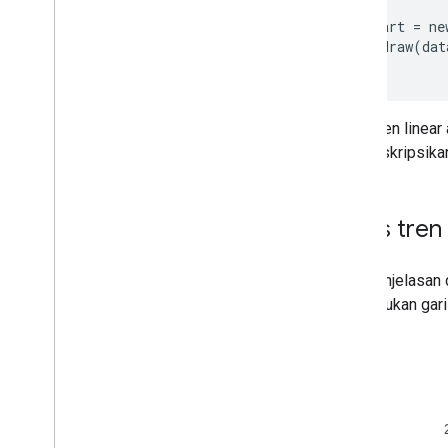
Kontrol dan Dasbor
  var chart = ne
Toolbar
  chart.draw(dat
Diagram
Editor
Data Diagram
Garis tren linea
Tabel
Data dan Data
View
mendeskripsikan 
Peran Data
Tanggal dan Waktu
Cara Menghubungkan Database
Garis tren
Menyerap Data Diagram dari Sumber
Lain
Menyerap Data dari Google
Jika penjelasan 
Spreadsheet
menentukan gari
Cara Menerapkan Jenis Data Baru