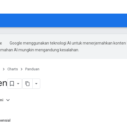
Google menggunakan teknologi AI untuk menerjemahkan konten
rjemahan AI mungkin mengandung kesalahan.
Charts
Panduan
en
ni
nensial