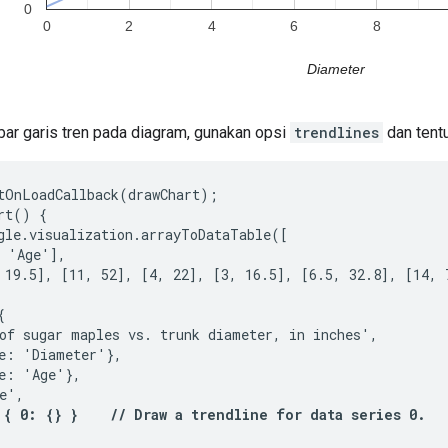
r garis tren pada diagram, gunakan opsi
trendlines
dan tent
tOnLoadCallback(drawChart);

rt() {

gle.visualization.arrayToDataTable([

 'Age'],

 19.5], [11, 52], [4, 22], [3, 16.5], [6.5, 32.8], [14, 7


of sugar maples vs. trunk diameter, in inches',

e: 'Diameter'},

e: 'Age'},

e',

 { 0: {} }    // Draw a trendline for data series 0.