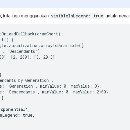
i, kita juga menggunakan
visibleInLegend: true
untuk menam
tOnLoadCallback(drawChart);

rt() {

gle.visualization.arrayToDataTable([

', 'Descendants'],

33], [2, 269], [3, 2013]



endants by Generation',

e: 'Generation', minValue: 0, maxValue: 3},

e: 'Descendants', minValue: 0, maxValue: 2100},

{

xponential',

nLegend: true,
