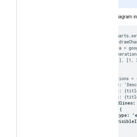
berubah.
Untuk diagram in
google.charts.se
function drawCha
  var data = goo
    ['Generation
    [0, 1], [1, 
 ]);

  var options = {
    title: 'Desc
    hAxis: {titl
    vAxis: {titl
trendlines: 
      0: {

        type: 'e
        visibleI
      }

    }