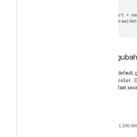
  };

  var chart = ne
  chart.draw(dat
Mengubah
Secara default, 
atribut
color
. 
bermanfaat seca