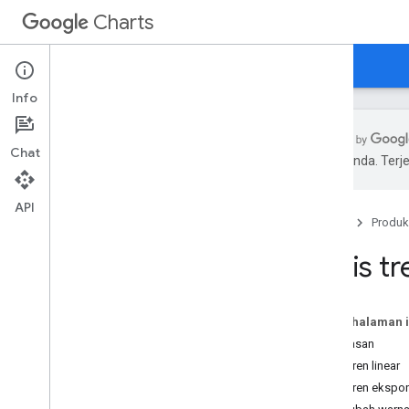
Charts
Beranda
Panduan
Referensi
Dukungan
Info
Chat
pilihan Anda. Te
Ikhtisar
API
Beranda
Produk
Halo
,
Tangga Lagu!
Panduan memulai
Garis tr
Memuat Library Chart
Menyiapkan Data
Menyesuaikan Diagram
Pada halaman i
Menggambar Diagram
Ringkasan
Menggambar Beberapa Diagram
Garis tren linear
Garis tren ekspo
Jenis Diagram