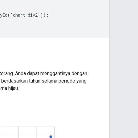
yId('chart_div2'));

ih terang. Anda dapat menggantinya dengan
ng berdasarkan tahun selama periode yang
na hijau.