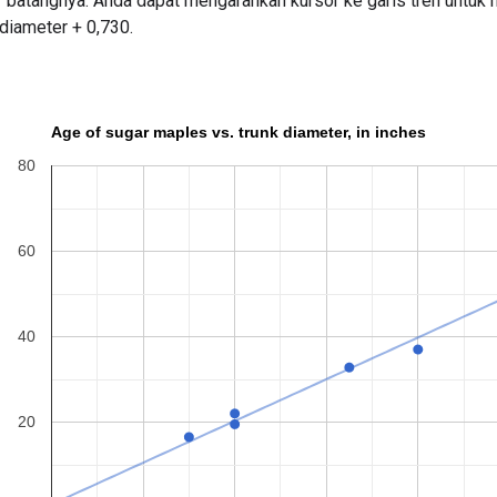
 batangnya. Anda dapat mengarahkan kursor ke garis tren untuk 
 diameter + 0,730.