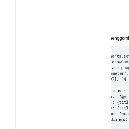
Cara Menggunakan Spreadsheet
dengan Diagram
Cara Mencetak PNG
Penggunaan Lanjutan
Cara Menyesuaikan Diagram
Untuk menggamba
Opsi Sumbu
Cara Membuat Jenis Diagram Baru
google.charts.se
Garis bidik
function drawCha
Formatter
  var data = goo
Jalur
    ['Diameter',
Overlay
    [8, 37], [4,
Poin
  var options = {
Tooltip
    title: 'Age 
Fitur Pengembangan
    hAxis: {titl
    vAxis: {titl
Berinteraksi dengan Diagram
    legend: 'non
Acara
trendlines:
  };

Animasi