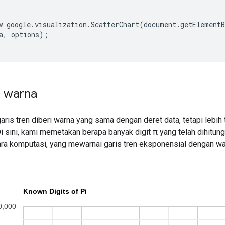
w google.visualization.ScatterChart(document.getElementB
a, options);

 warna
garis tren diberi warna yang sama dengan deret data, tetapi leb
Di sini, kami memetakan berapa banyak digit π yang telah dihitu
ra komputasi, yang mewarnai garis tren eksponensial dengan war