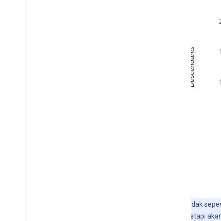
Catatan:
Tidak seper
satu metode, tetapi aka