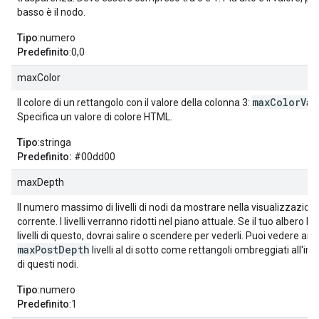
basso è il nodo.
Tipo
:numero
Predefinito
:0,0
maxColor
maxColorVal
Il colore di un rettangolo con il valore della colonna 3:
Specifica un valore di colore HTML.
Tipo
:stringa
Predefinito:
#00dd00
maxDepth
Il numero massimo di livelli di nodi da mostrare nella visualizzazion
corrente. I livelli verranno ridotti nel piano attuale. Se il tuo albero ha
livelli di questo, dovrai salire o scendere per vederli. Puoi vedere an
maxPostDepth
livelli al di sotto come rettangoli ombreggiati all'int
di questi nodi.
Tipo
:numero
Predefinito
:1