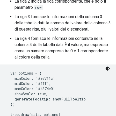
La riga 2 indica la riga corrispondente, che è solo il
parametro
row
.
La riga 3 fornisce le informazioni della colonna 3
della tabella dati: la somma del valore della colonna 3
di questa riga, più i valori dei discendenti.
La riga 4 fornisce le informazioni contenute nella
colonna 4 della tabella dati. È il valore, ma espresso
come un numero compreso tra 0 e 1 corrispondente
al colore della cella.
  var options = {

    minColor: '#e7711c',

    midColor: '#fff',

    maxColor: '#4374e0',

    showScale: true,

generateTooltip: showFullTooltip
  };

  tree.draw(data, options);
