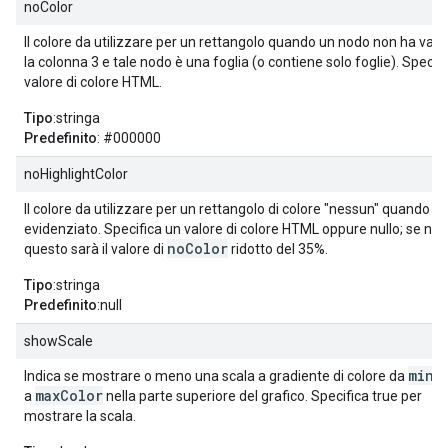
noColor
Il colore da utilizzare per un rettangolo quando un nodo non ha valor
la colonna 3 e tale nodo è una foglia (o contiene solo foglie). Specif
valore di colore HTML.
Tipo
:stringa
Predefinito
: #000000
noHighlightColor
Il colore da utilizzare per un rettangolo di colore "nessun" quando
evidenziato. Specifica un valore di colore HTML oppure nullo; se null
noColor
questo sarà il valore di
ridotto del 35%.
Tipo
:stringa
Predefinito
:null
showScale
minC
Indica se mostrare o meno una scala a gradiente di colore da
maxColor
a
nella parte superiore del grafico. Specifica true per
mostrare la scala.