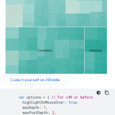
var
 options 
=
{
// For v49 or before
        highlightOnMouseOver
:
true
,
        maxDepth
:
1
,
        maxPostDepth
:
2
,