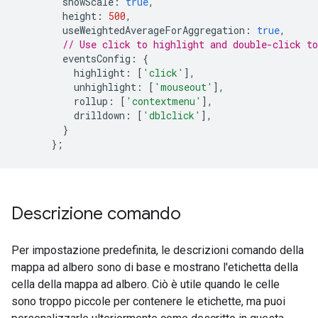
        showScale
:
true
,
        height
:
500
,
        useWeightedAverageForAggregation
:
true
,
// Use click to highlight and double-click to
        eventsConfig
:
{
          highlight
:
[
'click'
],
          unhighlight
:
[
'mouseout'
],
          rollup
:
[
'contextmenu'
],
          drilldown
:
[
'dblclick'
],
}
};
Descrizione comando
Per impostazione predefinita, le descrizioni comando della
mappa ad albero sono di base e mostrano l'etichetta della
cella della mappa ad albero. Ciò è utile quando le celle
sono troppo piccole per contenere le etichette, ma puoi