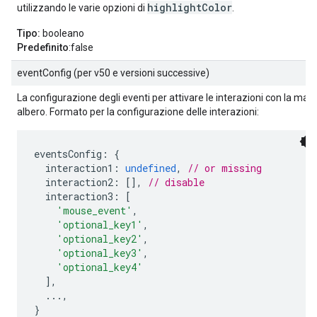
highlightColor
utilizzando le varie opzioni di
.
Tipo:
booleano
Predefinito
:false
eventConfig (per v50 e versioni successive)
La configurazione degli eventi per attivare le interazioni con la ma
albero. Formato per la configurazione delle interazioni:
eventsConfig
:
{
  interaction1
:
undefined
,
// or missing
  interaction2
:
[],
// disable
  interaction3
:
[
'mouse_event'
,
'optional_key1'
,
'optional_key2'
,
'optional_key3'
,
'optional_key4'
],
...,
}