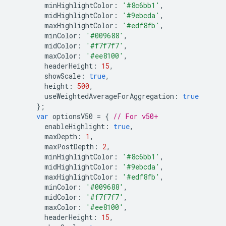
        minHighlightColor
:
'#8c6bb1'
,
        midHighlightColor
:
'#9ebcda'
,
        maxHighlightColor
:
'#edf8fb'
,
        minColor
:
'#009688'
,
        midColor
:
'#f7f7f7'
,
        maxColor
:
'#ee8100'
,
        headerHeight
:
15
,
        showScale
:
true
,
        height
:
500
,
        useWeightedAverageForAggregation
:
true
};
var
 optionsV50 
=
{
// For v50+
        enableHighlight
:
true
,
        maxDepth
:
1
,
        maxPostDepth
:
2
,
        minHighlightColor
:
'#8c6bb1'
,
        midHighlightColor
:
'#9ebcda'
,
        maxHighlightColor
:
'#edf8fb'
,
        minColor
:
'#009688'
,
        midColor
:
'#f7f7f7'
,
        maxColor
:
'#ee8100'
,
        headerHeight
:
15
,