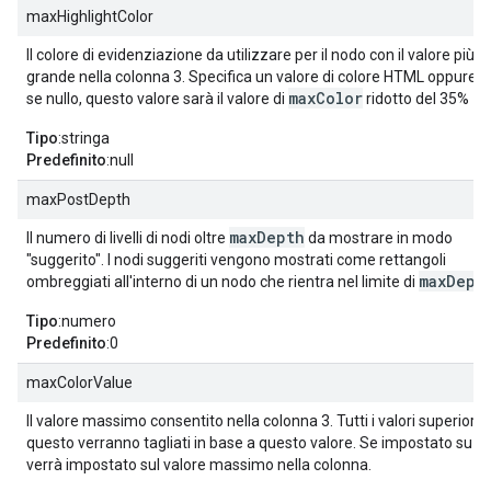
maxHighlightColor
Il colore di evidenziazione da utilizzare per il nodo con il valore più
grande nella colonna 3. Specifica un valore di colore HTML oppure nu
maxColor
se nullo, questo valore sarà il valore di
ridotto del 35%
Tipo
:stringa
Predefinito
:null
maxPostDepth
maxDepth
Il numero di livelli di nodi oltre
da mostrare in modo
"suggerito". I nodi suggeriti vengono mostrati come rettangoli
maxDept
ombreggiati all'interno di un nodo che rientra nel limite di
Tipo
:numero
Predefinito
:0
maxColorValue
Il valore massimo consentito nella colonna 3. Tutti i valori superiori a
questo verranno tagliati in base a questo valore. Se impostato su nul
verrà impostato sul valore massimo nella colonna.