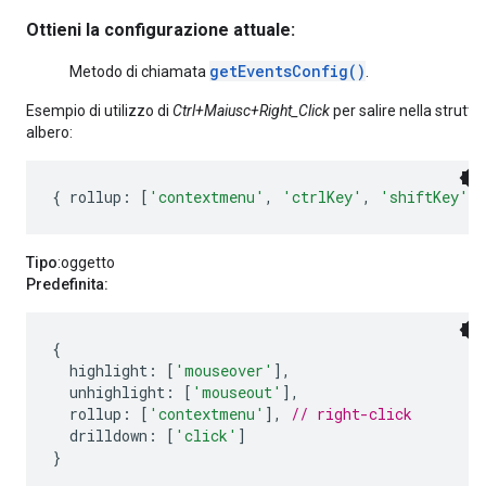
Ottieni la configurazione attuale:
getEventsConfig()
Metodo di chiamata
.
Esempio di utilizzo di
Ctrl+Maiusc+Right_Click
per salire nella struttu
albero:
{
 rollup
:
[
'contextmenu'
,
'ctrlKey'
,
'shiftKey'
]
Tipo
:oggetto
Predefinita:
{
  highlight
:
[
'mouseover'
],
  unhighlight
:
[
'mouseout'
],
  rollup
:
[
'contextmenu'
],
// right-click
  drilldown
:
[
'click'
]
}