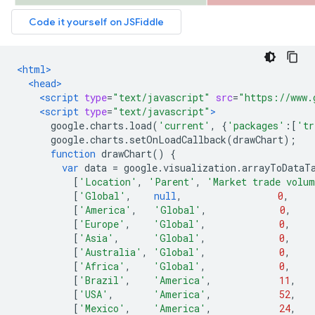
<html>
<head>
<script
type
=
"text/javascript"
src
=
"https://www.
<script
type
=
"text/javascript"
>
      google
.
charts
.
load
(
'current'
,
{
'packages'
:[
'tr
      google
.
charts
.
setOnLoadCallback
(
drawChart
);
function
 drawChart
()
{
var
 data 
=
 google
.
visualization
.
arrayToDataT
[
'Location'
,
'Parent'
,
'Market trade volu
[
'Global'
,
null
,
0
,
[
'America'
,
'Global'
,
0
,
[
'Europe'
,
'Global'
,
0
,
[
'Asia'
,
'Global'
,
0
,
[
'Australia'
,
'Global'
,
0
,
[
'Africa'
,
'Global'
,
0
,
[
'Brazil'
,
'America'
,
11
,
[
'USA'
,
'America'
,
52
,
[
'Mexico'
,
'America'
,
24
,