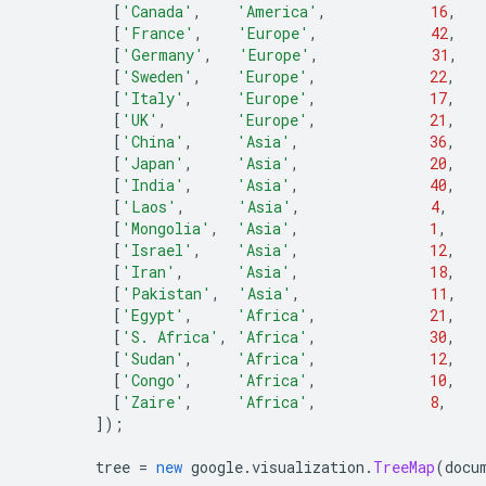
[
'Canada'
,
'America'
,
16
,
[
'France'
,
'Europe'
,
42
,
[
'Germany'
,
'Europe'
,
31
,
[
'Sweden'
,
'Europe'
,
22
,
[
'Italy'
,
'Europe'
,
17
,
[
'UK'
,
'Europe'
,
21
,
[
'China'
,
'Asia'
,
36
,
[
'Japan'
,
'Asia'
,
20
,
[
'India'
,
'Asia'
,
40
,
[
'Laos'
,
'Asia'
,
4
,
[
'Mongolia'
,
'Asia'
,
1
,
[
'Israel'
,
'Asia'
,
12
,
[
'Iran'
,
'Asia'
,
18
,
[
'Pakistan'
,
'Asia'
,
11
,
[
'Egypt'
,
'Africa'
,
21
,
[
'S. Africa'
,
'Africa'
,
30
,
[
'Sudan'
,
'Africa'
,
12
,
[
'Congo'
,
'Africa'
,
10
,
[
'Zaire'
,
'Africa'
,
8
,
]);
        tree 
=
new
 google
.
visualization
.
TreeMap
(
docu