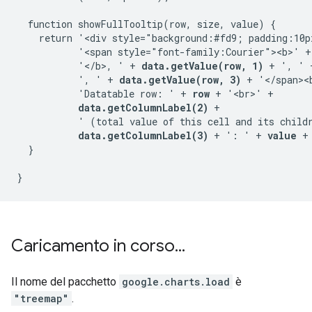
  function showFullTooltip(row, size, value) {

    return '<div style="background:#fd9; padding:10p
           '<span style="font-family:Courier"><b>' +
           '</b>, ' + 
data.getValue(row, 1)
 + ', ' 
           ', ' + 
data.getValue(row, 3)
 + '</span><b
           'Datatable row: ' + 
row
 + '<br>' +

data.getColumnLabel(2)
 +

           ' (total value of this cell and its child
data.getColumnLabel(3)
 + ': ' + 
value
 +
  }

Caricamento in corso
.
.
.
Il nome del pacchetto
google.charts.load
è
"treemap"
.