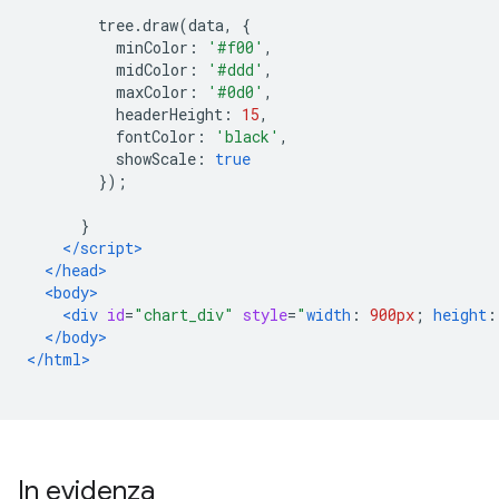
        tree
.
draw
(
data
,
{
          minColor
:
'#f00'
,
          midColor
:
'#ddd'
,
          maxColor
:
'#0d0'
,
          headerHeight
:
15
,
          fontColor
:
'black'
,
          showScale
:
true
});
}
</script>
</head>
<body>
<div
id
=
"chart_div"
style
=
"
width
:
900px
;
height
:
</body>
</html>
In evidenza