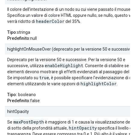
Il colore dell'intestazione di un nodo su cui viene passato il mouse.
Specifica un valore di colore HTML oppure nullo; se nullo, questo val
headerColor
verrà ridotto di
del 35%.
Tipo
:stringa
Predefinito
:null
highlightOnMouseOver (deprecato per la versione 50 e successive)
Deprecato per la versione 50 e successive. Per la versione 50 e
enableHighlight
successive, utilizza
. Consente di stabilire se gli
elementi devono mostrare gli effetti evidenziati al passaggio del m
true
Se impostato su
, è possibile specificare l'evidenziazione di div
highlightColor
elementi utilizzando le varie opzioni di
.
Tipo:
booleano
Predefinito
:false
hintOpacity
maxPostDepth
Se
è maggiore di 1 e causa la visualizzazione dei n
hintOpacity
di sotto della profondità attuale,
specifica il livello di
trasparenza. Deve essere compreso tra 0 e 1. Più alto è il valore, più