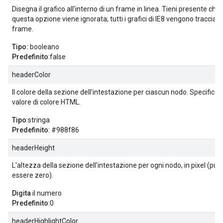
Disegna il grafico all'interno di un frame in linea. Tieni presente che 
questa opzione viene ignorata; tutti i grafici di IE8 vengono tracciati i
frame.
Tipo:
booleano
Predefinito
:false
headerColor
Il colore della sezione dell'intestazione per ciascun nodo. Specifica 
valore di colore HTML.
Tipo
:stringa
Predefinito
: #988f86
headerHeight
L'altezza della sezione dell'intestazione per ogni nodo, in pixel (può
essere zero).
Digita
il numero
Predefinito
:0
headerHighlightColor