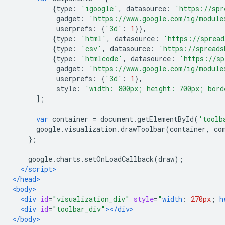
{
type
:
'igoogle'
,
 datasource
:
'https://spr
           gadget
:
'https://www.google.com/ig/module
           userprefs
:
{
'3d'
:
1
}},
{
type
:
'html'
,
 datasource
:
'https://spread
{
type
:
'csv'
,
 datasource
:
'https://spreads
{
type
:
'htmlcode'
,
 datasource
:
'https://sp
           gadget
:
'https://www.google.com/ig/module
           userprefs
:
{
'3d'
:
1
},
           style
:
'width: 800px; height: 700px; bord
];
var
 container 
=
 document
.
getElementById
(
'toolb
      google
.
visualization
.
drawToolbar
(
container
,
 co
};
    google
.
charts
.
setOnLoadCallback
(
draw
);
</script>
</head>
<body>
<div
id
=
"visualization_div"
style
=
"
width
:
270px
;
h
<div
id
=
"toolbar_div"
></div>
</body>