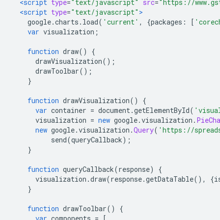
<script
type
=
"text/javascript"
src
=
"https://www.gs
<script
type
=
"text/javascript"
>
    google
.
charts
.
load
(
'current'
,
{
packages
:
[
'corec
var
 visualization
;
function
 draw
()
{
      drawVisualization
();
      drawToolbar
();
}
function
 drawVisualization
()
{
var
 container 
=
 document
.
getElementById
(
'visua
      visualization 
=
new
 google
.
visualization
.
PieCh
new
 google
.
visualization
.
Query
(
'https://spread
          send
(
queryCallback
);
}
function
 queryCallback
(
response
)
{
      visualization
.
draw
(
response
.
getDataTable
(),
{
i
}
function
 drawToolbar
()
{
var
 components 
=
[