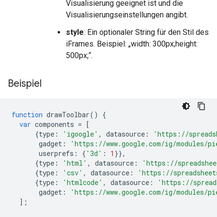
Visualisierung geeignet ist und die
Visualisierungseinstellungen angibt.
style
: Ein optionaler String für den Stil des
iFrames. Beispiel: „width: 300px;height:
500px;“.
Beispiel
function
 drawToolbar
()
{
var
 components 
=
[
{
type
:
'igoogle'
,
 datasource
:
'https://spreads
       gadget
:
'https://www.google.com/ig/modules/pi
       userprefs
:
{
'3d'
:
1
}},
{
type
:
'html'
,
 datasource
:
'https://spreadshee
{
type
:
'csv'
,
 datasource
:
'https://spreadsheet
{
type
:
'htmlcode'
,
 datasource
:
'https://spread
       gadget
:
'https://www.google.com/ig/modules/pi
];