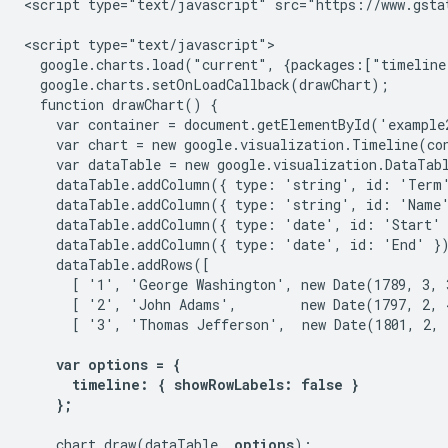
<script type="text/javascript" src="https://www.gstat
<script type="text/javascript">

  google.charts.load("current", {packages:["timeline
  google.charts.setOnLoadCallback(drawChart);

  function drawChart() {

    var container = document.getElementById('example2
    var chart = new google.visualization.Timeline(con
    var dataTable = new google.visualization.DataTabl
    dataTable.addColumn({ type: 'string', id: 'Term'
    dataTable.addColumn({ type: 'string', id: 'Name'
    dataTable.addColumn({ type: 'date', id: 'Start' 
    dataTable.addColumn({ type: 'date', id: 'End' })
    dataTable.addRows([

      [ '1', 'George Washington', new Date(1789, 3, 
      [ '2', 'John Adams',        new Date(1797, 2, 
      [ '3', 'Thomas Jefferson',  new Date(1801, 2, 
var options = {

      timeline: { showRowLabels: false }

    };
    chart.draw(dataTable, 
options
);
