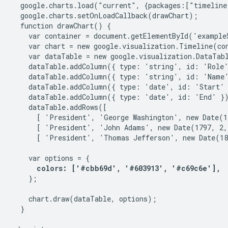
  google.charts.load("current", {packages:["timeline
  google.charts.setOnLoadCallback(drawChart);

  function drawChart() {

    var container = document.getElementById('example5
    var chart = new google.visualization.Timeline(con
    var dataTable = new google.visualization.DataTabl
    dataTable.addColumn({ type: 'string', id: 'Role'
    dataTable.addColumn({ type: 'string', id: 'Name'
    dataTable.addColumn({ type: 'date', id: 'Start' 
    dataTable.addColumn({ type: 'date', id: 'End' })
    dataTable.addRows([

      [ 'President', 'George Washington', new Date(1
      [ 'President', 'John Adams', new Date(1797, 2,
      [ 'President', 'Thomas Jefferson', new Date(18
    var options = {

colors: ['#cbb69d', '#603913', '#c69c6e'],
    };

    chart.draw(dataTable, options);

  }
