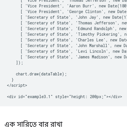
      [ 'Vice President', 'Thomas Jefferson', new Da
      [ 'Vice President', 'Aaron Burr', new Date(180
      [ 'Vice President', 'George Clinton', new Date
      [ 'Secretary of State', 'John Jay', new Date(17
      [ 'Secretary of State', 'Thomas Jefferson', ne
      [ 'Secretary of State', 'Edmund Randolph', new
      [ 'Secretary of State', 'Timothy Pickering', n
      [ 'Secretary of State', 'Charles Lee', new Dat
      [ 'Secretary of State', 'John Marshall', new Da
      [ 'Secretary of State', 'Levi Lincoln', new Da
      [ 'Secretary of State', 'James Madison', new D
    ]);

    chart.draw(dataTable);

  }

</script>

এক সারিতে বার রাখা