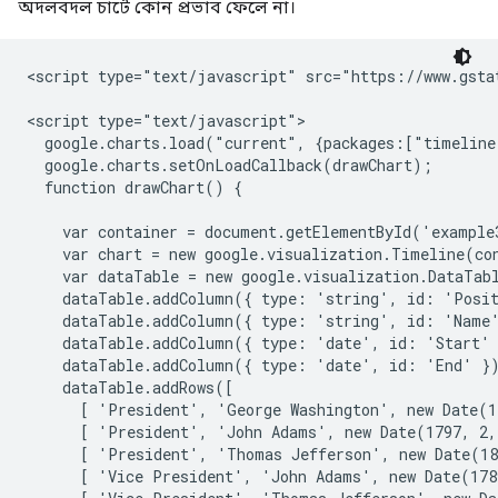
অদলবদল চার্টে কোন প্রভাব ফেলে না।
<script type="text/javascript" src="https://www.gstat
<script type="text/javascript">

  google.charts.load("current", {packages:["timeline
  google.charts.setOnLoadCallback(drawChart);

  function drawChart() {

    var container = document.getElementById('example3
    var chart = new google.visualization.Timeline(con
    var dataTable = new google.visualization.DataTabl
    dataTable.addColumn({ type: 'string', id: 'Posit
    dataTable.addColumn({ type: 'string', id: 'Name'
    dataTable.addColumn({ type: 'date', id: 'Start' 
    dataTable.addColumn({ type: 'date', id: 'End' })
    dataTable.addRows([

      [ 'President', 'George Washington', new Date(1
      [ 'President', 'John Adams', new Date(1797, 2,
      [ 'President', 'Thomas Jefferson', new Date(18
      [ 'Vice President', 'John Adams', new Date(178