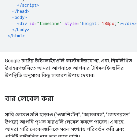
</script>
</head>
<body>
<div
id
=
"timeline"
style
=
"
height
:
180px
;
"
></div>
</body>
</html>
Google চার্টের টাইমলাইনগুলি কাস্টমাইজযোগ্য, এবং নিম্নলিখিত
উদাহরণগুলিতে আমরা আপনাকে আপনার টাইমলাইনগুলির
উপস্থিতি অনুসারে কিছু সাধারণ উপায় দেখাব৷
বার লেবেল করা
সারি লেবেলগুলি ছাড়াও ("ওয়াশিংটন", "অ্যাডামস", "জেফারসন"
উপরে) আপনি পৃথক বারগুলি লেবেল করতে পারেন। এখানে,
আমরা সারি লেবেলগুলিকে সরল সংখ্যায় পরিবর্তন করি এবং
প্রতিটি রাষ্ট্রপতির নাম তার বারে রাখি।