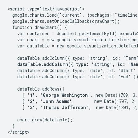
<script type="text/javascript">

  google.charts.load("current", {packages:["timeline
  google.charts.setOnLoadCallback(drawChart);

  function drawChart() {

    var container = document.getElementById('example2
    var chart = new google.visualization.Timeline(con
    var dataTable = new google.visualization.DataTabl
    dataTable.addColumn({ type: 'string', id: 'Term'
dataTable.addColumn({ type: 'string', id: 'Na
    dataTable.addColumn({ type: 'date', id: 'Start' 
    dataTable.addColumn({ type: 'date', id: 'End' })
    dataTable.addRows([

      [ 
'1', 'George Washington'
, new Date(1789, 3,
      [ 
'2', 'John Adams'
,        new Date(1797, 2,
      [ 
'3', 'Thomas Jefferson'
,  new Date(1801, 2,
    chart.draw(dataTable);

  }

</script>
