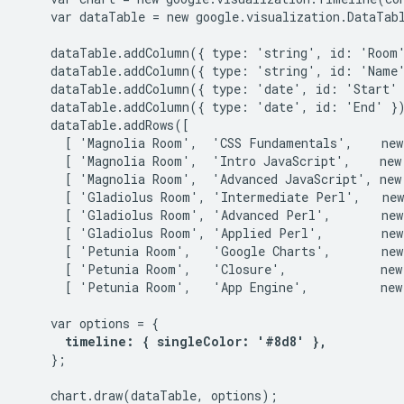
    var dataTable = new google.visualization.DataTabl
    dataTable.addColumn({ type: 'string', id: 'Room'
    dataTable.addColumn({ type: 'string', id: 'Name'
    dataTable.addColumn({ type: 'date', id: 'Start' 
    dataTable.addColumn({ type: 'date', id: 'End' })
    dataTable.addRows([

      [ 'Magnolia Room',  'CSS Fundamentals',    new
      [ 'Magnolia Room',  'Intro JavaScript',    new
      [ 'Magnolia Room',  'Advanced JavaScript', new
      [ 'Gladiolus Room', 'Intermediate Perl',   new
      [ 'Gladiolus Room', 'Advanced Perl',       new
      [ 'Gladiolus Room', 'Applied Perl',        new
      [ 'Petunia Room',   'Google Charts',       new
      [ 'Petunia Room',   'Closure',             new
      [ 'Petunia Room',   'App Engine',          new
    var options = {

timeline: { singleColor: '#8d8' },
    };

    chart.draw(dataTable, options);
