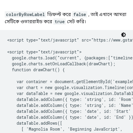
colorByRowLabel
ডিফল্ট করে
false
, তাই এখানে আমরা
সেটিকে ওভাররাইড করে
true
সেট করি।
<script type="text/javascript" src="https://www.gstat
<script type="text/javascript">

  google.charts.load("current", {packages:["timeline
  google.charts.setOnLoadCallback(drawChart);

  function drawChart() {

    var container = document.getElementById('example5
    var chart = new google.visualization.Timeline(con
    var dataTable = new google.visualization.DataTabl
    dataTable.addColumn({ type: 'string', id: 'Room'
    dataTable.addColumn({ type: 'string', id: 'Name'
    dataTable.addColumn({ type: 'date', id: 'Start' 
    dataTable.addColumn({ type: 'date', id: 'End' })
    dataTable.addRows([

      [ 'Magnolia Room', 'Beginning JavaScript',    