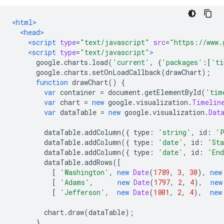
<html>
<head>
<script
type
=
"text/javascript"
src
=
"https://www.
<script
type
=
"text/javascript"
>
      google
.
charts
.
load
(
'current'
,
{
'packages'
:[
'ti
      google
.
charts
.
setOnLoadCallback
(
drawChart
);
function
 drawChart
()
{
var
 container 
=
 document
.
getElementById
(
'tim
var
 chart 
=
new
 google
.
visualization
.
Timelin
var
 dataTable 
=
new
 google
.
visualization
.
Dat
        dataTable
.
addColumn
({
 type
:
'string'
,
 id
:
'P
        dataTable
.
addColumn
({
 type
:
'date'
,
 id
:
'St
        dataTable
.
addColumn
({
 type
:
'date'
,
 id
:
'En
        dataTable
.
addRows
([
[
'Washington'
,
new
Date
(
1789
,
3
,
30
),
new
[
'Adams'
,
new
Date
(
1797
,
2
,
4
),
new
[
'Jefferson'
,
new
Date
(
1801
,
2
,
4
),
new
        chart
.
draw
(
dataTable
);
}