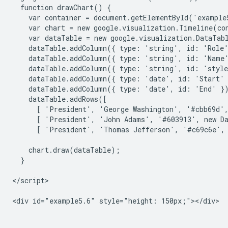
  function drawChart() {

    var container = document.getElementById('example5
    var chart = new google.visualization.Timeline(con
    var dataTable = new google.visualization.DataTabl
    dataTable.addColumn({ type: 'string', id: 'Role'
    dataTable.addColumn({ type: 'string', id: 'Name'
    dataTable.addColumn({ type: 'string', id: 'style
    dataTable.addColumn({ type: 'date', id: 'Start' 
    dataTable.addColumn({ type: 'date', id: 'End' })
    dataTable.addRows([

      [ 'President', 'George Washington', '#cbb69d',
      [ 'President', 'John Adams', '#603913', new Da
      [ 'President', 'Thomas Jefferson', '#c69c6e', 
    chart.draw(dataTable);

  }

</script>

<div id="example5.6" style="height: 150px;"></div>
