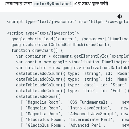
দেখানোর জন্য
colorByRowLabel
এর সাথে যুক্ত করি:
<script type="text/javascript" src="https://www.gstat
<script type="text/javascript">

  google.charts.load("current", {packages:["timeline
  google.charts.setOnLoadCallback(drawChart);

  function drawChart() {

    var container = document.getElementById('example5
    var chart = new google.visualization.Timeline(con
    var dataTable = new google.visualization.DataTabl
    dataTable.addColumn({ type: 'string', id: 'Room'
    dataTable.addColumn({ type: 'string', id: 'Name'
    dataTable.addColumn({ type: 'date', id: 'Start' 
    dataTable.addColumn({ type: 'date', id: 'End' })
    dataTable.addRows([

      [ 'Magnolia Room',  'CSS Fundamentals',    new
      [ 'Magnolia Room',  'Intro JavaScript',    new
      [ 'Magnolia Room',  'Advanced JavaScript', new
      [ 'Gladiolus Room', 'Intermediate Perl',   new
      [ 'Gladiolus Room', 'Advanced Perl',       new