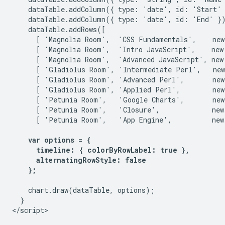
    dataTable.addColumn({ type: 'date', id: 'Start' 
    dataTable.addColumn({ type: 'date', id: 'End' })
    dataTable.addRows([

      [ 'Magnolia Room',  'CSS Fundamentals',    new
      [ 'Magnolia Room',  'Intro JavaScript',    new
      [ 'Magnolia Room',  'Advanced JavaScript', new
      [ 'Gladiolus Room', 'Intermediate Perl',   new
      [ 'Gladiolus Room', 'Advanced Perl',       new
      [ 'Gladiolus Room', 'Applied Perl',        new
      [ 'Petunia Room',   'Google Charts',       new
      [ 'Petunia Room',   'Closure',             new
      [ 'Petunia Room',   'App Engine',          new
var options = {

      timeline: { colorByRowLabel: true },

      alternatingRowStyle: false

    };
    chart.draw(dataTable, options);

  }

</script>
