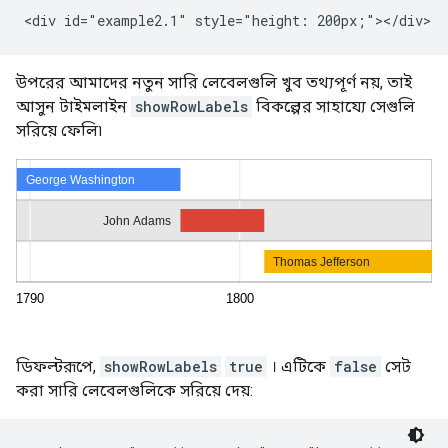
উপরের আমাদের নতুন সারি লেবেলগুলি খুব তথ্যপূর্ণ নয়, তাই
আসুন টাইমলাইন
showRowLabels
বিকল্পের সাহায্যে সেগুলি
সরিয়ে ফেলি৷
ডিফল্টরূপে,
showRowLabels
true
। এটিকে
false
সেট
করা সারি লেবেলগুলিকে সরিয়ে দেয়: