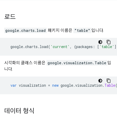
로드
google.charts.load
패키지 이름은
"table"
입니다.
  google
.
charts
.
load
(
'current'
,
{
packages
:
[
'table'
]
시각화의 클래스 이름은
google.visualization.Table
입
니다.
var
 visualization 
=
new
 google
.
visualization
.
Table
데이터 형식