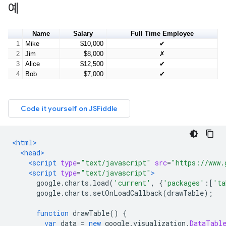
예
<html>
<head>
<script
type
=
"text/javascript"
src
=
"https://www.
<script
type
=
"text/javascript"
>
      google
.
charts
.
load
(
'current'
,
{
'packages'
:[
'ta
      google
.
charts
.
setOnLoadCallback
(
drawTable
);
function
 drawTable
()
{
var
 data 
=
new
 google
.
visualization
.
DataTabl