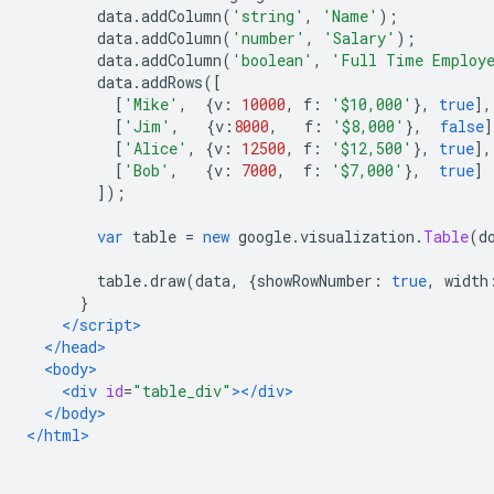
        data
.
addColumn
(
'string'
,
'Name'
);
        data
.
addColumn
(
'number'
,
'Salary'
);
        data
.
addColumn
(
'boolean'
,
'Full Time Employ
        data
.
addRows
([
[
'Mike'
,
{
v
:
10000
,
 f
:
'$10,000'
},
true
],
[
'Jim'
,
{
v
:
8000
,
   f
:
'$8,000'
},
false
]
[
'Alice'
,
{
v
:
12500
,
 f
:
'$12,500'
},
true
],
[
'Bob'
,
{
v
:
7000
,
  f
:
'$7,000'
},
true
]
]);
var
 table 
=
new
 google
.
visualization
.
Table
(
d
        table
.
draw
(
data
,
{
showRowNumber
:
true
,
 width
}
</script>
</head>
<body>
<div
id
=
"table_div"
></div>
</body>
</html>