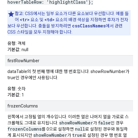
hoverTableRow: 'highlightClass'};
참고:
CSS에서는 일부 요소가 다른 요소보다 우선합니다. 예를 들
<tr>
<td>
어
요소 및
요소의 배경 색상을 지정하면 후자가 전자
cssClassNames
보다 우선합니다. 충돌을 방지하려면
에서 관련
CSS 스타일을 모두 지정해야 합니다.
유형:
객체
기본값:
null
firstRowNumber
dataTable의 첫 번째 행에 대한 행 번호입니다. showRowNumber가
true인 경우에만 사용됩니다.
유형:
숫자
기본값:
1
frozenColumns
왼쪽에서 고정될 열의 개수입니다. 이러한 열은 나머지 열을 가로로 스
showRowNumber
false
크롤해도 그대로 유지됩니다.
가
인 경우
frozenColumns
null
를 0으로 설정하면
로 설정된 경우와 동일하
showRowNumber
true
게 표시되지만
가
로 설정된 경우 행 번호 열