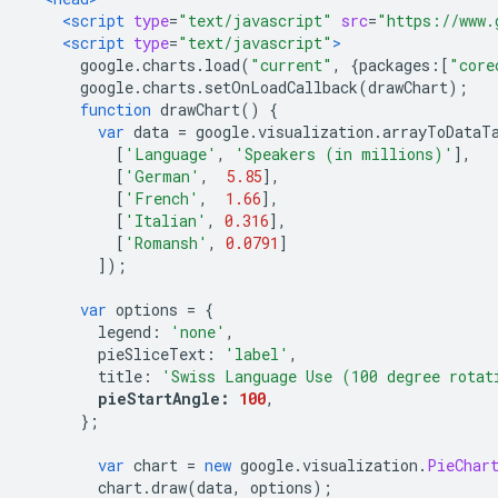
<script
type
=
"text/javascript"
src
=
"https://www.
<script
type
=
"text/javascript"
>
      google
.
charts
.
load
(
"current"
,
{
packages
:[
"core
      google
.
charts
.
setOnLoadCallback
(
drawChart
);
function
 drawChart
()
{
var
 data 
=
 google
.
visualization
.
arrayToDataT
[
'Language'
,
'Speakers (in millions)'
],
[
'German'
,
5.85
],
[
'French'
,
1.66
],
[
'Italian'
,
0.316
],
[
'Romansh'
,
0.0791
]
]);
var
 options 
=
{
        legend
:
'none'
,
        pieSliceText
:
'label'
,
        title
:
'Swiss Language Use (100 degree rotat
pieStartAngle
:
100
,
};
var
 chart 
=
new
 google
.
visualization
.
PieChar
        chart
.
draw
(
data
,
 options
);