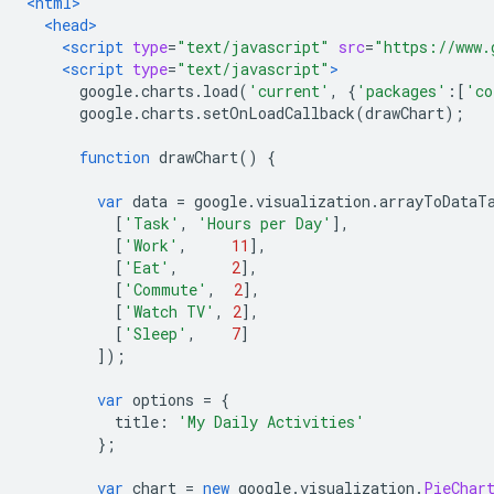
<html>
<head>
<script
type
=
"text/javascript"
src
=
"https://www.
<script
type
=
"text/javascript"
>
      google
.
charts
.
load
(
'current'
,
{
'packages'
:[
'co
      google
.
charts
.
setOnLoadCallback
(
drawChart
);
function
 drawChart
()
{
var
 data 
=
 google
.
visualization
.
arrayToDataT
[
'Task'
,
'Hours per Day'
],
[
'Work'
,
11
],
[
'Eat'
,
2
],
[
'Commute'
,
2
],
[
'Watch TV'
,
2
],
[
'Sleep'
,
7
]
]);
var
 options 
=
{
          title
:
'My Daily Activities'
};
var
 chart 
=
new
 google
.
visualization
.
PieChar