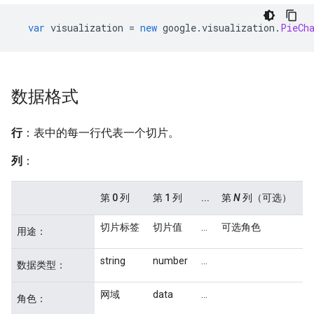
var
 visualization 
=
new
 google
.
visualization
.
PieCh
数据格式
行
：表中的每一行代表一个切片。
列
：
第 0 列
第 1 列
...
第
N
列（可选）
切片标签
切片值
...
可选角色
用途：
string
number
...
数据类型：
网域
data
...
角色：