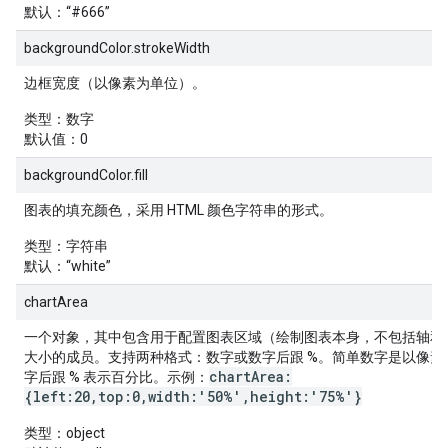
默认
：“#666”
backgroundColor.strokeWidth
边框宽度（以像素为单位）。
类型
：数字
默认值
：0
backgroundColor.fill
图表的填充颜色，采用 HTML 颜色字符串的形式。
类型
：字符串
默认
：“white”
chartArea
一个对象，其中包含用于配置图表区域（绘制图表本身，不包括轴和
大小的成员。支持两种格式：数字或数字后跟 %。简单数字是以像素
chartArea:
字后跟 % 表示百分比。示例：
{left:20,top:0,width:'50%',height:'75%'}
类型
：object