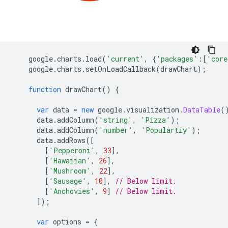
    google
.
charts
.
load
(
'current'
,
{
'packages'
:[
'core
    google
.
charts
.
setOnLoadCallback
(
drawChart
);
function
 drawChart
()
{
var
 data 
=
new
 google
.
visualization
.
DataTable
(
      data
.
addColumn
(
'string'
,
'Pizza'
);
      data
.
addColumn
(
'number'
,
'Populartiy'
);
      data
.
addRows
([
[
'Pepperoni'
,
33
],
[
'Hawaiian'
,
26
],
[
'Mushroom'
,
22
],
[
'Sausage'
,
10
],
// Below limit.
[
'Anchovies'
,
9
]
// Below limit.
]);
var
 options 
=
{