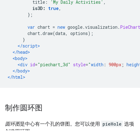
          title
:
'My Daily Activities'
,
is3D
:
true
,
};
var
 chart 
=
new
 google
.
visualization
.
PieChar
        chart
.
draw
(
data
,
 options
);
}
</script>
</head>
<body>
<div
id
=
"piechart_3d"
style
=
"
width
:
900px
;
heigh
</body>
</html>
制作圆环图
圆环图
是中心有一个孔的饼图。您可以使用
pieHole
选项
创建圆环图：