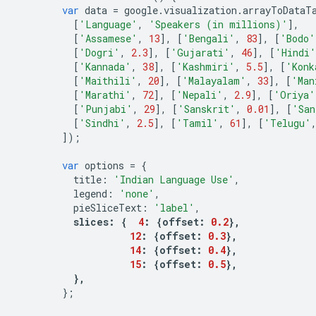
var
 data 
=
 google
.
visualization
.
arrayToDataT
[
'Language'
,
'Speakers (in millions)'
],
[
'Assamese'
,
13
],
[
'Bengali'
,
83
],
[
'Bodo'
[
'Dogri'
,
2.3
],
[
'Gujarati'
,
46
],
[
'Hindi'
[
'Kannada'
,
38
],
[
'Kashmiri'
,
5.5
],
[
'Konk
[
'Maithili'
,
20
],
[
'Malayalam'
,
33
],
[
'Man
[
'Marathi'
,
72
],
[
'Nepali'
,
2.9
],
[
'Oriya'
[
'Punjabi'
,
29
],
[
'Sanskrit'
,
0.01
],
[
'San
[
'Sindhi'
,
2.5
],
[
'Tamil'
,
61
],
[
'Telugu'
]);
var
 options 
=
{
          title
:
'Indian Language Use'
,
          legend
:
'none'
,
          pieSliceText
:
'label'
,
slices
:
{
4
:
{
offset
:
0.2
},
12
:
{
offset
:
0.3
},
14
:
{
offset
:
0.4
},
15
:
{
offset
:
0.5
},
},
};