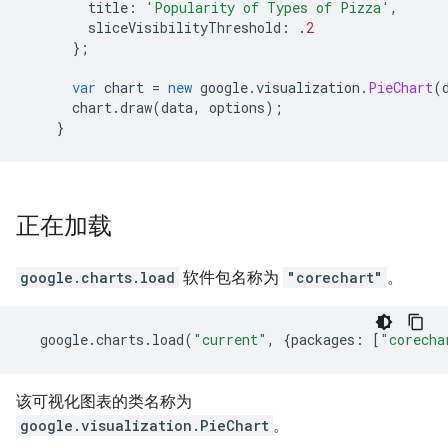
        title
:
'Popularity of Types of Pizza'
,
        sliceVisibilityThreshold
:
.
2
};
var
 chart 
=
new
 google
.
visualization
.
PieChart
(
      chart
.
draw
(
data
,
 options
);
}
正在加载
google.charts.load
软件包名称为
"corechart"
。
  google
.
charts
.
load
(
"current"
,
{
packages
:
[
"corecha
该可视化图表的类名称为
google.visualization.PieChart
。