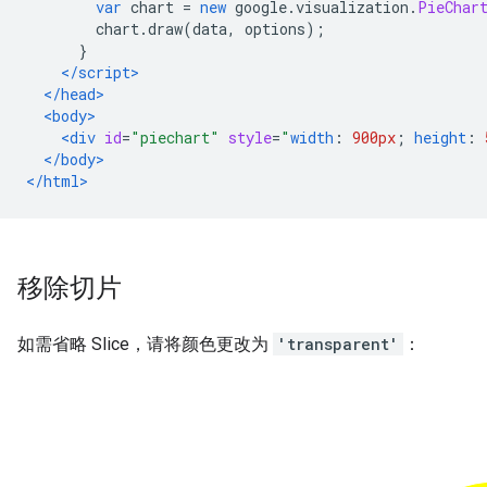
var
 chart 
=
new
 google
.
visualization
.
PieChar
        chart
.
draw
(
data
,
 options
);
}
</script>
</head>
<body>
<div
id
=
"piechart"
style
=
"
width
:
900px
;
height
:
</body>
</html>
移除切片
如需省略 Slice，请将颜色更改为
'transparent'
：