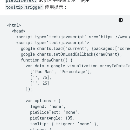
pieSliceText
从切片中移除文本，使用
tooltip.trigger
停用提示：
<html>

  <head>

    <script type="text/javascript" src="https://www.g
    <script type="text/javascript">

      google.charts.load("current", {packages:["corec
      google.charts.setOnLoadCallback(drawChart);

      function drawChart() {

        var data = google.visualization.arrayToDataTa
          ['Pac Man', 'Percentage'],

          ['', 75],

          ['', 25]

        ]);

        var options = {

          legend: 'none',

          pieSliceText: 'none',

          pieStartAngle: 135,

          tooltip: { trigger: 'none' },

          slices: {
