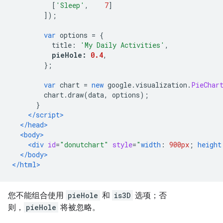
[
'Sleep'
,
7
]
]);
var
 options 
=
{
          title
:
'My Daily Activities'
,
pieHole
:
0.4
,
};
var
 chart 
=
new
 google
.
visualization
.
PieChar
        chart
.
draw
(
data
,
 options
);
}
</script>
</head>
<body>
<div
id
=
"donutchart"
style
=
"
width
:
900px
;
height
</body>
</html>
您不能组合使用
pieHole
和
is3D
选项；否
则，
pieHole
将被忽略。