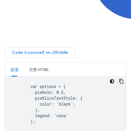
选项
完整 HTML
        var options = {
          pieHole: 0.5,
          pieSliceTextStyle: {
            color: 'black',
          },
          legend: 'none'
        };