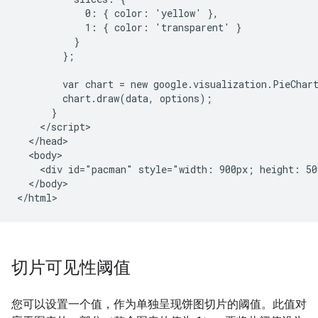
            0: { color: 'yellow' },

            1: { color: 'transparent' }

          }

        };

        var chart = new google.visualization.PieChar
        chart.draw(data, options);

      }

    </script>

  </head>

  <body>

    <div id="pacman" style="width: 900px; height: 50
  </body>

切片可见性阈值
您可以设置一个值，作为单独呈现饼图切片的阈值。此值对