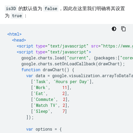
is3D
的默认值为
false
，因此在这里我们明确将其设置
为
true
：
<html>
<head>
<script
type
=
"text/javascript"
src
=
"https://www.
<script
type
=
"text/javascript"
>
      google
.
charts
.
load
(
"current"
,
{
packages
:[
"core
      google
.
charts
.
setOnLoadCallback
(
drawChart
);
function
 drawChart
()
{
var
 data 
=
 google
.
visualization
.
arrayToDataT
[
'Task'
,
'Hours per Day'
],
[
'Work'
,
11
],
[
'Eat'
,
2
],
[
'Commute'
,
2
],
[
'Watch TV'
,
2
],
[
'Sleep'
,
7
]
]);
var
 options 
=
{