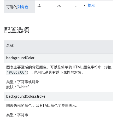
无
无
...
提示
可选的
列角色
：
配置选项
名称
backgroundColor
'
图表主要区域的背景颜色。可以是简单的 HTML 颜色字符串（例如
'#00cc00'
），也可以是具有以下属性的对象。
类型
：字符串或对象
默认
：“white”
backgroundColor.stroke
图表边框的颜色，以 HTML 颜色字符串表示。
类型
：字符串