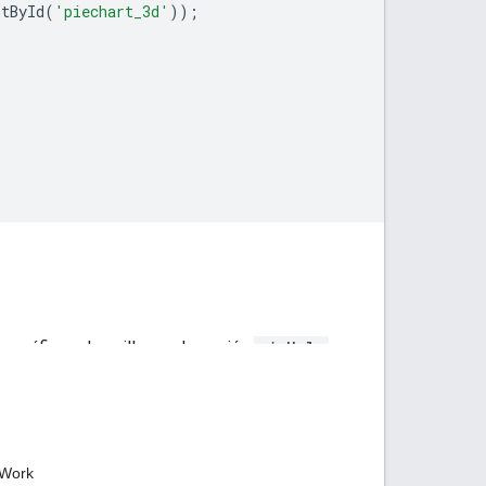
ntById
(
'piechart_3d'
));
ar gráficos de anillo con la opción
pieHole
: