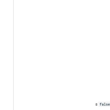
is3D
es
false