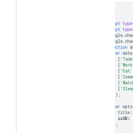
<html>
<head>
<script
type
<script
type
      google
.
cha
      google
.
cha
function
 d
var
 data
[
'Task
[
'Work
[
'Eat'
[
'Comm
[
'Watc
[
'Slee
]);
var
 opti
          title
:
is3D
:
};