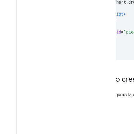
        chart
.
dr
Controles y paneles de control
}
Barras de herramientas
</script>
Editor de gráficos
</head>
<body>
<div
id
=
"pie
Datos del gráfico
</body>
Tablas de datos y vistas de datos
</html>
Funciones de datos
Fechas
Cómo conectar tu base de datos
Transfiera datos de gráficos de otras
fuentes
Cómo crear
Transfiera datos desde Hojas de
cálculo de Google
Cómo implementar un nuevo tipo de
Si configuras la
fuente de datos