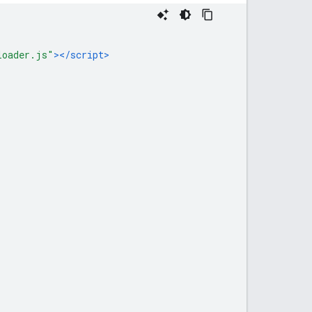
loader.js"
></script>