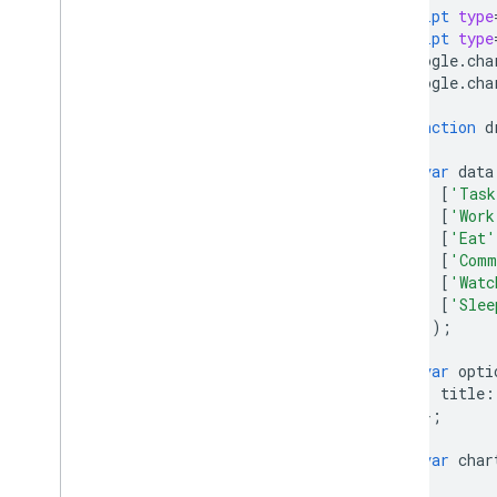
Cómo usar hojas de cálculo con
<script
type
gráficos
<script
type
Cómo imprimir archivos PNG
      google
.
cha
      google
.
cha
Uso avanzado
function
 d
Cómo personalizar los gráficos
Opciones de eje
var
 data
Cómo crear un tipo de gráfico nuevo
[
'Task
[
'Work
De mira
[
'Eat'
Formateadores
[
'Comm
Líneas
[
'Watc
Superposiciones
[
'Slee
Puntos
]);
Cuadros de información
var
 opti
Herramientas de desarrollo
          title
:
};
Interactúa con los gráficos
Eventos
var
 char
Animación