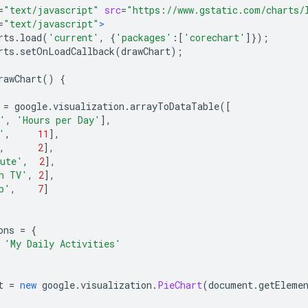
=
"text/javascript"
src
=
"https://www.gstatic.com/charts/
=
"text/javascript"
>
rts
.
load
(
'current'
,
{
'packages'
:[
'corechart'
]});
rts
.
setOnLoadCallback
(
drawChart
);
rawChart
()
{
 
=
 google
.
visualization
.
arrayToDataTable
([
'
,
'Hours per Day'
],
'
,
11
],
,
2
],
ute'
,
2
],
h TV'
,
2
],
p'
,
7
]
ons 
=
{
'My Daily Activities'
t 
=
new
 google
.
visualization
.
PieChart
(
document
.
getEleme