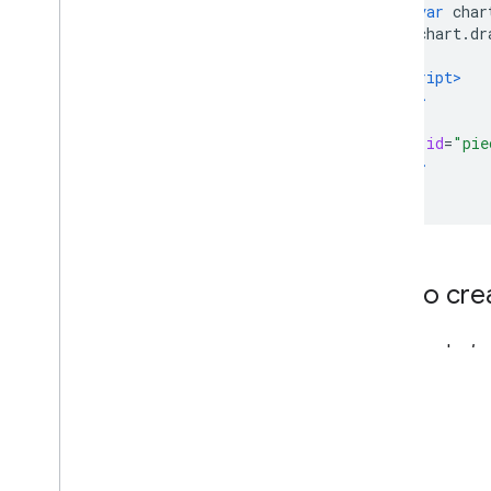
var
 char
        chart
.
dr
}
</script>
</head>
<body>
<div
id
=
"pie
</body>
</html>
Cómo crear
El gráfico de
do