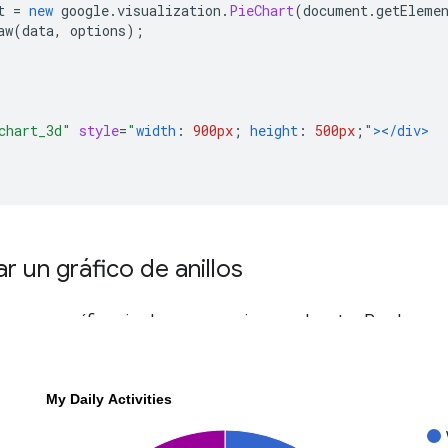
t 
=
new
 google
.
visualization
.
PieChart
(
document
.
getEleme
aw
(
data
,
 options
);
chart_3d"
style
=
"
width
:
900px
;
height
:
500px
;
"
></div>
 un gráfico de anillos
nas
es un gráfico circular con un agujero en el centro. Puedes cre