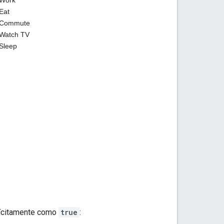
lícitamente como
true
: