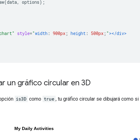
aw
(
data
,
 options
);
chart"
style
=
"
width
:
900px
;
height
:
500px
;
"
></div>
 un gráfico circular en 3D
 opción
is3D
como
true
, tu gráfico circular se dibujará como s