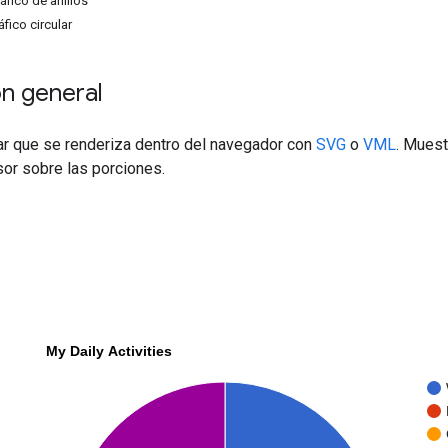
áfico de anillos
fico circular
n general
lar que se renderiza dentro del navegador con
SVG
o
VML
. Muest
sor sobre las porciones.