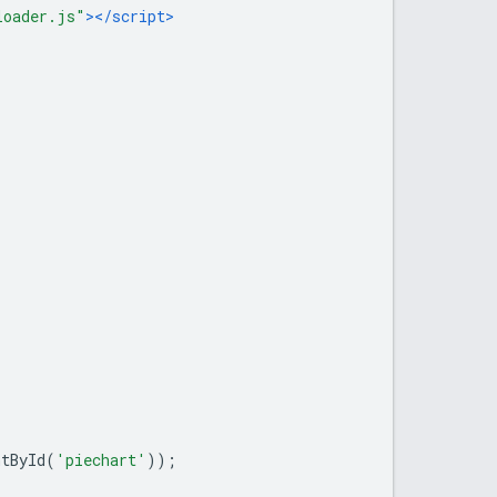
loader.js"
></script>
ntById
(
'piechart'
));