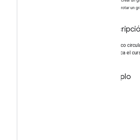
Cómo crear un gr
Galería de gráficos
Cómo rotar un grá
Gráficos de anotaciones
Gráficos de áreas
Descripció
Gráficos de barras
Diagramas de burbujas
Gráficos de Calendario
Un gráfico circu
Gráficos de velas
se coloca el cur
Gráficos de columnas
Gráficos combinados
Gráficos de diferencias
Ejemplo
Gráficos de anillo
Gráficos de Gantt
Gráficos de indicadores
Diagramas geográficos
Histogramas
Intervalos
Gráficos de líneas
Maps