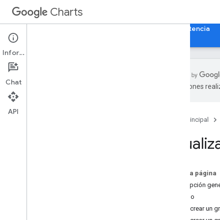
Charts
Página principal
Guías
Referencia
Asistencia
Información
Chat
traducciones real
Descripción general
API
Página principal
Hola
,
Charts!
Guía de inicio rápido
Visualiz
Carga la biblioteca de gráficos
Prepara los datos
Cómo personalizar el gráfico
En esta página
Cómo dibujar el gráfico
Descripción gene
Cómo dibujar varios gráficos
Ejemplo
Cómo crear un grá
Tipos de gráficos