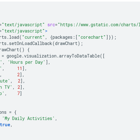
=
"text/javascript"
src
=
"https://www.gstatic.com/charts/
=
"text/javascript"
>
rts
.
load
(
"current"
,
{
packages
:[
"corechart"
]});
rts
.
setOnLoadCallback
(
drawChart
);
rawChart
()
{
 
=
 google
.
visualization
.
arrayToDataTable
([
'
,
'Hours per Day'
],
'
,
11
],
,
2
],
ute'
,
2
],
h TV'
,
2
],
p'
,
7
]
ons 
=
{
'My Daily Activities'
,
true
,