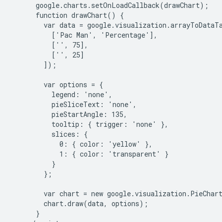
      google.charts.setOnLoadCallback(drawChart);

      function drawChart() {

        var data = google.visualization.arrayToDataTa
          ['Pac Man', 'Percentage'],

          ['', 75],

          ['', 25]

        ]);

        var options = {

          legend: 'none',

          pieSliceText: 'none',

          pieStartAngle: 135,

          tooltip: { trigger: 'none' },

          slices: {

            0: { color: 'yellow' },

            1: { color: 'transparent' }

          }

        };

        var chart = new google.visualization.PieChar
        chart.draw(data, options);

      }
