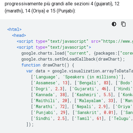
progressivamente più grandi alle sezioni 4 (gujarati), 12
(marathi), 14 (Oriya) e 15 (Punjabi):
<html>
<head>
<script
type
=
"text/javascript"
src
=
"https://www.
<script
type
=
"text/javascript"
>
      google
.
charts
.
load
(
"current"
,
{
packages
:[
"core
      google
.
charts
.
setOnLoadCallback
(
drawChart
);
function
 drawChart
()
{
var
 data 
=
 google
.
visualization
.
arrayToDataT
[
'Language'
,
'Speakers (in millions)'
],
[
'Assamese'
,
13
],
[
'Bengali'
,
83
],
[
'Bodo'
[
'Dogri'
,
2.3
],
[
'Gujarati'
,
46
],
[
'Hindi'
[
'Kannada'
,
38
],
[
'Kashmiri'
,
5.5
],
[
'Konk
[
'Maithili'
,
20
],
[
'Malayalam'
,
33
],
[
'Man
[
'Marathi'
,
72
],
[
'Nepali'
,
2.9
],
[
'Oriya'
[
'Punjabi'
,
29
],
[
'Sanskrit'
,
0.01
],
[
'San
[
'Sindhi'
,
2.5
],
[
'Tamil'
,
61
],
[
'Telugu'
]);