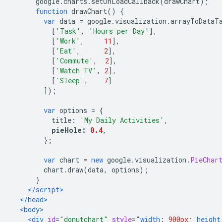
      google
.
charts
.
setOnLoadCallback
(
drawChart
);
function
 drawChart
()
{
var
 data 
=
 google
.
visualization
.
arrayToDataT
[
'Task'
,
'Hours per Day'
],
[
'Work'
,
11
],
[
'Eat'
,
2
],
[
'Commute'
,
2
],
[
'Watch TV'
,
2
],
[
'Sleep'
,
7
]
]);
var
 options 
=
{
          title
:
'My Daily Activities'
,
pieHole
:
0.4
,
};
var
 chart 
=
new
 google
.
visualization
.
PieChar
        chart
.
draw
(
data
,
 options
);
}
</script>
</head>
<body>
<div
id
=
"donutchart"
style
=
"
width
:
900px
;
height