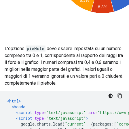
L'opzione
pieHole
deve essere impostata su un numero
compreso tra 0 e 1, corrispondente al rapporto dei raggi tra
il foro e il grafico. I numeri compresi tra 0,4 e 0,6 saranno i
migliori nella maggior parte dei grafici. I valori uguali o
maggiori di 1 verranno ignorati e un valore pari a 0 chiuderà
completamente il piehole.
<html>
<head>
<script
type
=
"text/javascript"
src
=
"https://www.
<script
type
=
"text/javascript"
>
      google
.
charts
.
load
(
"current"
,
{
packages
:[
"core