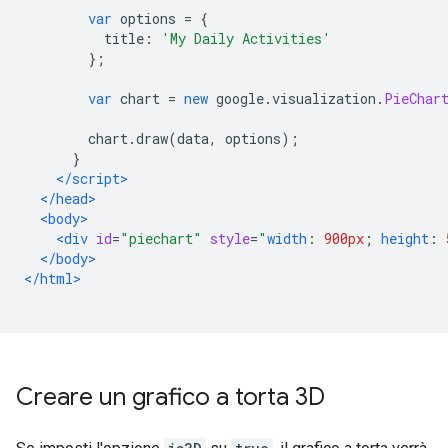
var
 options 
=
{
          title
:
'My Daily Activities'
};
var
 chart 
=
new
 google
.
visualization
.
PieChar
        chart
.
draw
(
data
,
 options
);
}
</script>
</head>
<body>
<div
id
=
"piechart"
style
=
"
width
:
900px
;
height
:
</body>
</html>
Creare un grafico a torta 3D