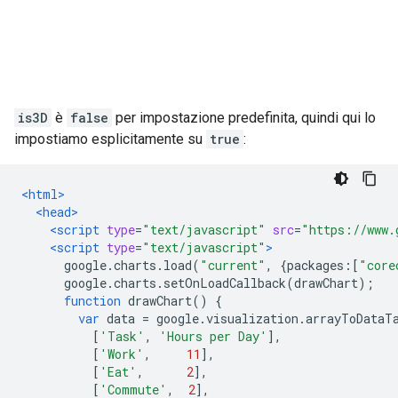
is3D
è
false
per impostazione predefinita, quindi qui lo
impostiamo esplicitamente su
true
:
<html>
<head>
<script
type
=
"text/javascript"
src
=
"https://www.
<script
type
=
"text/javascript"
>
      google
.
charts
.
load
(
"current"
,
{
packages
:[
"core
      google
.
charts
.
setOnLoadCallback
(
drawChart
);
function
 drawChart
()
{
var
 data 
=
 google
.
visualization
.
arrayToDataT
[
'Task'
,
'Hours per Day'
],
[
'Work'
,
11
],
[
'Eat'
,
2
],
[
'Commute'
,
2
],