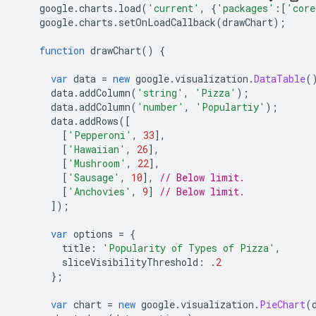
    google
.
charts
.
load
(
'current'
,
{
'packages'
:[
'core
    google
.
charts
.
setOnLoadCallback
(
drawChart
);
function
 drawChart
()
{
var
 data 
=
new
 google
.
visualization
.
DataTable
(
      data
.
addColumn
(
'string'
,
'Pizza'
);
      data
.
addColumn
(
'number'
,
'Populartiy'
);
      data
.
addRows
([
[
'Pepperoni'
,
33
],
[
'Hawaiian'
,
26
],
[
'Mushroom'
,
22
],
[
'Sausage'
,
10
],
// Below limit.
[
'Anchovies'
,
9
]
// Below limit.
]);
var
 options 
=
{
        title
:
'Popularity of Types of Pizza'
,
        sliceVisibilityThreshold
:
.
2
};
var
 chart 
=
new
 google
.
visualization
.
PieChart
(