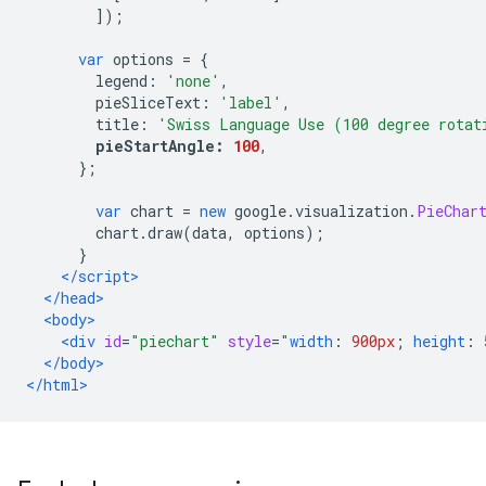
]);
var
 options 
=
{
        legend
:
'none'
,
        pieSliceText
:
'label'
,
        title
:
'Swiss Language Use (100 degree rotat
pieStartAngle
:
100
,
};
var
 chart 
=
new
 google
.
visualization
.
PieChar
        chart
.
draw
(
data
,
 options
);
}
</script>
</head>
<body>
<div
id
=
"piechart"
style
=
"
width
:
900px
;
height
:
</body>
</html>