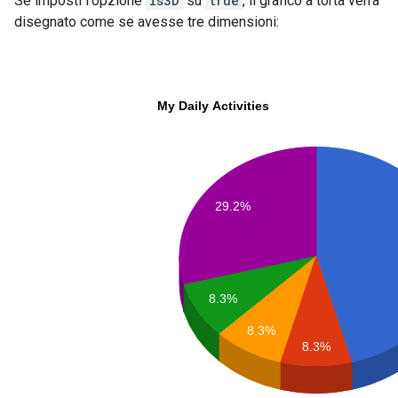
Se imposti l'opzione
is3D
su
true
, il grafico a torta verrà
disegnato come se avesse tre dimensioni: