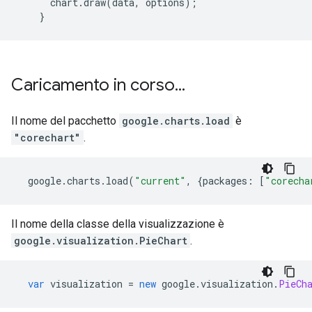
      chart
.
draw
(
data
,
 options
);
}
Caricamento in corso
.
.
.
Il nome del pacchetto
google.charts.load
è
"corechart"
.
  google
.
charts
.
load
(
"current"
,
{
packages
:
[
"corecha
Il nome della classe della visualizzazione è
google.visualization.PieChart
.
var
 visualization 
=
new
 google
.
visualization
.
PieCh