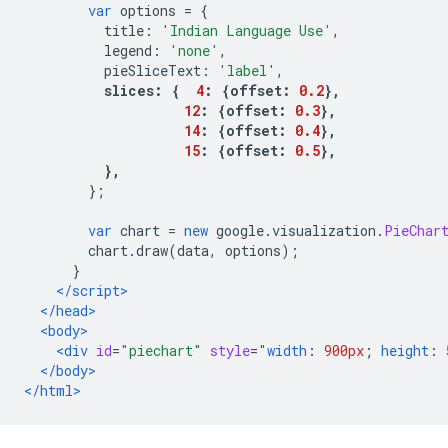
var
 options 
=
{
          title
:
'Indian Language Use'
,
          legend
:
'none'
,
          pieSliceText
:
'label'
,
slices
:
{
4
:
{
offset
:
0.2
},
12
:
{
offset
:
0.3
},
14
:
{
offset
:
0.4
},
15
:
{
offset
:
0.5
},
},
};
var
 chart 
=
new
 google
.
visualization
.
PieChar
        chart
.
draw
(
data
,
 options
);
}
</script>
</head>
<body>
<div
id
=
"piechart"
style
=
"
width
:
900px
;
height
:
</body>
</html>