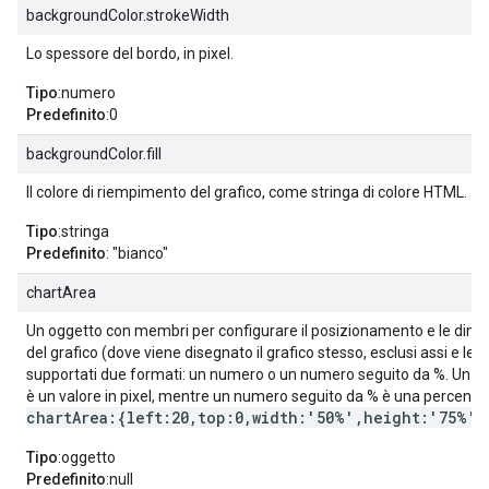
backgroundColor.strokeWidth
Lo spessore del bordo, in pixel.
Tipo
:numero
Predefinito
:0
backgroundColor.fill
Il colore di riempimento del grafico, come stringa di colore HTML.
Tipo
:stringa
Predefinito
: "bianco"
chartArea
Un oggetto con membri per configurare il posizionamento e le dimen
del grafico (dove viene disegnato il grafico stesso, esclusi assi e le
supportati due formati: un numero o un numero seguito da %. Un 
è un valore in pixel, mentre un numero seguito da % è una percentu
chartArea:{left:20,top:0,width:'50%',height:'75%'}
Tipo
:oggetto
Predefinito
:null