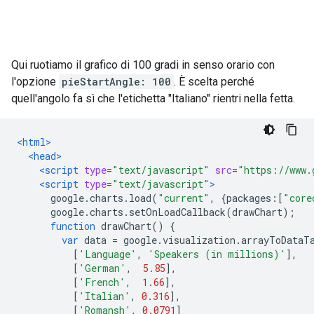
Qui ruotiamo il grafico di 100 gradi in senso orario con
l'opzione
pieStartAngle: 100
. È scelta perché
quell'angolo fa sì che l'etichetta "Italiano" rientri nella fetta.
<html>
<head>
<script
type
=
"text/javascript"
src
=
"https://www.
<script
type
=
"text/javascript"
>
      google
.
charts
.
load
(
"current"
,
{
packages
:[
"core
      google
.
charts
.
setOnLoadCallback
(
drawChart
);
function
 drawChart
()
{
var
 data 
=
 google
.
visualization
.
arrayToDataT
[
'Language'
,
'Speakers (in millions)'
],
[
'German'
,
5.85
],
[
'French'
,
1.66
],
[
'Italian'
,
0.316
],
[
'Romansh'
,
0.0791
]