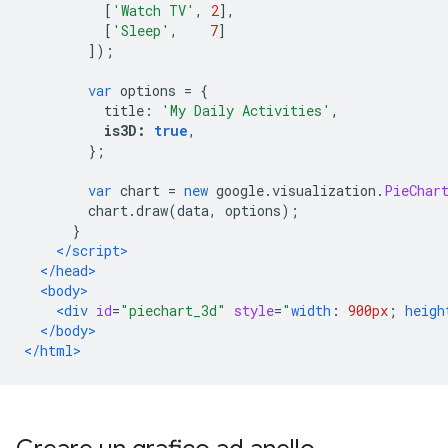
[
'Watch TV'
,
2
],
[
'Sleep'
,
7
]
]);
var
 options 
=
{
          title
:
'My Daily Activities'
,
is3D
:
true
,
};
var
 chart 
=
new
 google
.
visualization
.
PieChar
        chart
.
draw
(
data
,
 options
);
}
</script>
</head>
<body>
<div
id
=
"piechart_3d"
style
=
"
width
:
900px
;
heigh
</body>
</html>