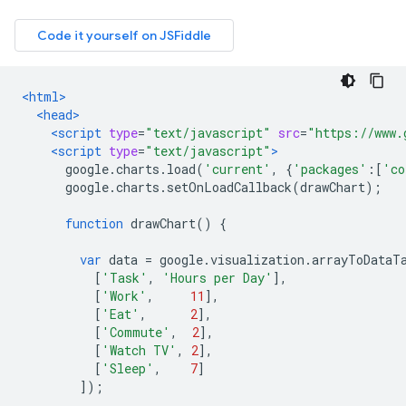
<html>
<head>
<script
type
=
"text/javascript"
src
=
"https://www.
<script
type
=
"text/javascript"
>
      google
.
charts
.
load
(
'current'
,
{
'packages'
:[
'co
      google
.
charts
.
setOnLoadCallback
(
drawChart
);
function
 drawChart
()
{
var
 data 
=
 google
.
visualization
.
arrayToDataT
[
'Task'
,
'Hours per Day'
],
[
'Work'
,
11
],
[
'Eat'
,
2
],
[
'Commute'
,
2
],
[
'Watch TV'
,
2
],
[
'Sleep'
,
7
]
]);