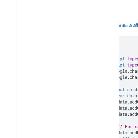
অর্গ চার্ট
পাই চার্ট
সানকি ডায়াগ্রাম
স্ক্যাটার চার্ট
স্টেপড এরিয়া চার্ট
টেবিল চার্ট
টাইমলাইন
<html>
<head>
ট্রি ম্যাপ চার্ট
<script
type
ট্রেন্ডলাইন
<script
type
ভেগাচার্ট
      google
.
cha
জলপ্রপাত চার্ট
      google
.
cha
শব্দ গাছ
function
 d
বিবিধ উদাহরণ
var
 data
        data
.
add
কিভাবে চার্ট আঁকতে হয়
        data
.
add
ভূমিকা
        data
.
add
chart
.
draw(
)
// For e
চার্ট র‍্যাপার
        data
.
add
ইন্টারঅ্যাকটিভিটি যোগ করুন