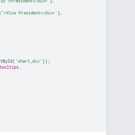
lic">President</div>'
},
c">Vice President</div>'
},
ntById
(
'chart_div'
));
tooltips.