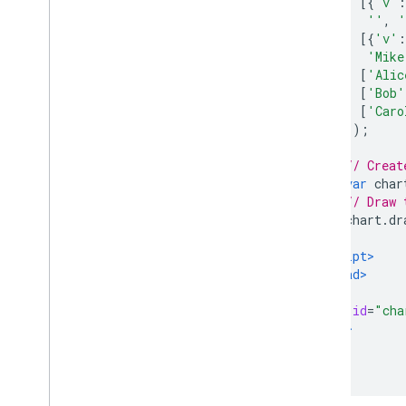
[{
'v'
:
চার্ট সহ স্প্রেডশীটগুলি কীভাবে ব্যবহার
''
,
'
করবেন
[{
'v'
:
কিভাবে PNG প্রিন্ট করবেন
'Mike
[
'Alic
উন্নত ব্যবহার
[
'Bob'
[
'Caro
চার্ট কাস্টমাইজ কিভাবে
]);
অক্ষ বিকল্প
কিভাবে একটি নতুন চার্ট টাইপ তৈরি করবেন
// Creat
ক্রসশেয়ার
var
 char
ফরম্যাটার
// Draw 
        chart
.
dr
লাইন
}
ওভারলে
</script>
পয়েন্ট
</head>
টুলটিপস
<body>
ডেভেলপমেন্ট টুলস
<div
id
=
"cha
</body>
</html>
চার্টের সাথে ইন্টারঅ্যাক্ট করা
ইভেন্ট
অ্যানিমেশন