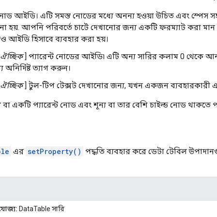
োড আইডি। এটি সমস্ত নোডের মধ্যে অনন্য হওয়া উচিত এবং স্পেস সহ
 হয়. আপনি পরিবর্তে চার্টে দেখানোর জন্য একটি ফরম্যাট করা মান নি
ও আইডি হিসাবে ব্যবহার করা হয়।
ঐচ্ছিক
] প্যারেন্ট নোডের আইডি৷ এটি অন্য সারির কলাম 0 থেকে আ
অনির্দিষ্ট ত্যাগ করুন।
ঐচ্ছিক
] টুল-টিপ টেক্সট দেখানোর জন্য, যখন একজন ব্যবহারকারী
্য বা একটি প্যারেন্ট নোড এবং শূন্য বা তার বেশি চাইল্ড নোড থাকতে 
ble
এর
setProperty()
পদ্ধতি ব্যবহার করে ডেটা টেবিল উপাদানগুল
যোজ্য:
DataTable সারি