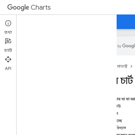
Charts
হোম
নির্দেশিকা
রেফারেন্স
সমর্থন
তথ্য
চ্যাট
ওভারভিউ
হোম
প্রোডাক্ট
API
হ্যালো
,
চার্ট!
সংস্থার চার্ট
দ্রুত শুরু
চার্ট লাইব্রেরি লোড করুন
ডেটা প্রস্তুত করুন
এই পৃষ্ঠায় যা যা 
চার্ট কাস্টমাইজ করুন
ওভারভিউ
চার্ট আঁকুন
উদাহরণ
একাধিক চার্ট আঁকুন
লোড হচ্ছে
উপাত্ত বিন্যাস
চার্টের ধরন