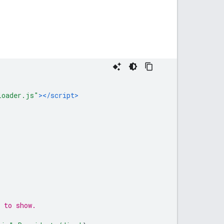
loader.js"
></script>
 to show.