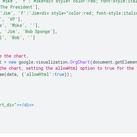
'Mike'
,
'f'
:
'Mike<div style="color:red; font-style:ita
The President'
],
'Jim'
,
'f'
:
'Jim<div style="color:red; font-style:itali
'
,
'VP'
],
e'
,
'Mike'
,
''
],
,
'Jim'
,
'Bob Sponge'
],
l'
,
'Bob'
,
''
]
e the chart.
t 
=
new
 google
.
visualization
.
OrgChart
(
document
.
getEleme
the chart, setting the allowHtml option to true for the 
aw
(
data
,
{
'allowHtml'
:
true
});
rt_div"
></div>