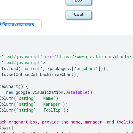
=
"text/javascript"
src
=
"https://www.gstatic.com/charts/
=
"text/javascript"
>
rts
.
load
(
'current'
,
{
packages
:[
"orgchart"
]});
rts
.
setOnLoadCallback
(
drawChart
);
rawChart
()
{
 
=
new
 google
.
visualization
.
DataTable
();
Column
(
'string'
,
'Name'
);
Column
(
'string'
,
'Manager'
);
Column
(
'string'
,
'ToolTip'
);
ach orgchart box, provide the name, manager, and tooltip
Rows
([