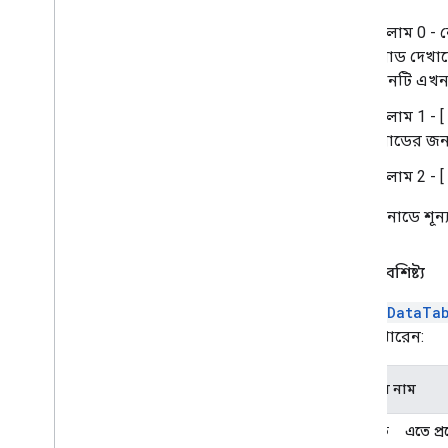
কলাম 0 - ন
নোড দেখানো
মানটি এখন
কলাম 1 - [
নোডের জন্য 
কলাম 2 - [
প্রতিটি নোডে শূন
কাস্টম বৈশিষ্ট্য
আপনি
DataTa
করতে পারেন:
সম্পত্তির নাম
নির্বাচিত
এতে প্র