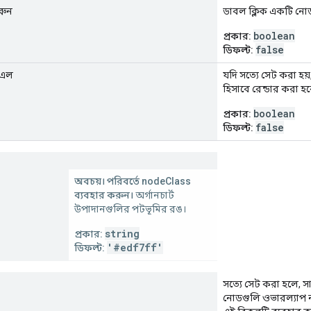
রুন
ডাবল ক্লিক একটি নোড
boolean
প্রকার:
false
ডিফল্ট:
মএল
যদি সত্যে সেট করা হয
হিসাবে রেন্ডার করা হব
boolean
প্রকার:
false
ডিফল্ট:
অবচয়। পরিবর্তে nodeClass
ব্যবহার করুন।
অর্গানচার্ট
উপাদানগুলির পটভূমির রঙ।
string
প্রকার:
'#edf7ff'
ডিফল্ট:
সত্যে সেট করা হলে, সা
নোডগুলি ওভারল্যাপ না হ