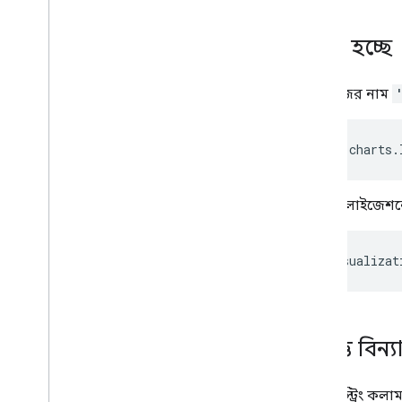
নিয়ন্ত্রণ এবং ড্যাশবোর্ড
টুলবার
লোড হচ্ছে
চার্ট এডিটর
প্যাকেজের নাম
চার্ট ডেটা
Data
Tables এবং Data
Views
তথ্য ভূমিকা
  google
.
charts
.
তারিখ এবং সময়
কিভাবে আপনার ডাটাবেস কানেক্ট করবেন
অন্যান্য উত্স থেকে চার্ট ডেটা ইনজেস্ট
ভিজ্যুয়ালাইজেশ
করুন৷
Google পত্রক থেকে ডেটা ইনজেস্ট করুন
var
 visualizat
কিভাবে একটি নতুন ধরনের ডেটাসোর্স
বাস্তবায়ন করবেন
উপাত্ত বিন্য
তিনটি স্ট্রিং কল