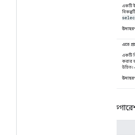
শৈলী
একটি ই
বিকল্প
selec
উদাহর
শৈলী
এতে প্র
একটি নি
করার 
উচিত। এ
উদাহর
কনফিগার
নাম