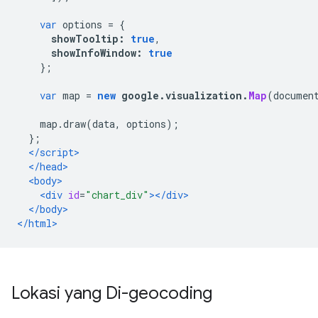
var
 options 
=
{
showTooltip
:
true
,
showInfoWindow
:
true
};
var
 map 
=
new
 google
.
visualization
.
Map
(
documen
    map
.
draw
(
data
,
 options
);
};
</script>
</head>
<body>
<div
id
=
"chart_div"
></div>
</body>
</html>
Lokasi yang Di-geocoding