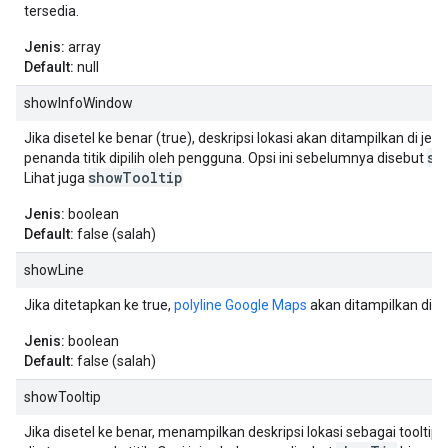
tersedia.
Jenis:
array
Default:
null
showInfoWindow
Jika disetel ke benar (true), deskripsi lokasi akan ditampilkan di jen
sh
penanda titik dipilih oleh pengguna. Opsi ini sebelumnya disebut
showTooltip
Lihat juga
Jenis:
boolean
Default:
false (salah)
showLine
Jika ditetapkan ke true,
polyline Google Maps
akan ditampilkan di se
Jenis:
boolean
Default:
false (salah)
showTooltip
Jika disetel ke benar, menampilkan deskripsi lokasi sebagai tooltip