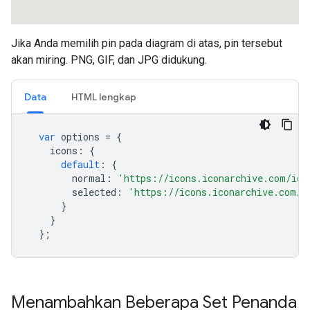
Jika Anda memilih pin pada diagram di atas, pin tersebut
akan miring. PNG, GIF, dan JPG didukung.
Data
HTML lengkap
var
 options 
=
{
    icons
:
{
default
:
{
        normal
:
'https://icons.iconarchive.com/ico
        selected
:
'https://icons.iconarchive.com/i
}
}
};
Menambahkan Beberapa Set Penanda