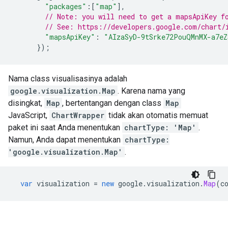
"packages"
:[
"map"
],
// Note: you will need to get a mapsApiKey f
// See: https://developers.google.com/chart/
"mapsApiKey"
:
"AIzaSyD-9tSrke72PouQMnMX-a7e
});
Nama class visualisasinya adalah
google.visualization.Map
. Karena nama yang
disingkat,
Map
, bertentangan dengan class
Map
JavaScript,
ChartWrapper
tidak akan otomatis memuat
paket ini saat Anda menentukan
chartType: 'Map'
.
Namun, Anda dapat menentukan
chartType:
'google.visualization.Map'
.
var
 visualization 
=
new
 google
.
visualization
.
Map
(
c