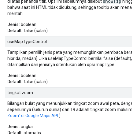
showTip
di atas penanda titik. Opsi ini sebelumnya disebut
hingga 
bahwa saat ini HTML tidak didukung, sehingga tooltip akan menam
mentah.
Jenis:
boolean
Default:
false (salah)
useMapTypeControl
Tampilkan pemilih jenis peta yang memungkinkan pembaca beralih an
hibrida, medan]. Jika useMapTypeControl bernilai false (default), t
ditampilkan dan jenisnya ditentukan oleh opsi mapType.
Jenis:
boolean
Default:
false (salah)
tingkat zoom
Bilangan bulat yang menunjukkan tingkat zoom awal peta, dengan 0
sepenuhnya (seluruh dunia) dan 19 adalah tingkat zoom maksimum
Zoom" di Google Maps API
.)
Jenis:
angka
Default:
otomatis