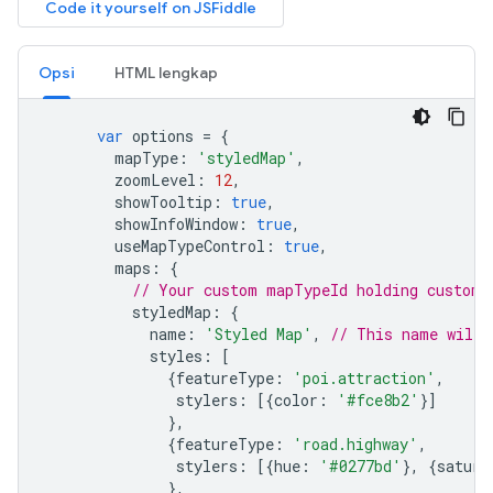
Opsi
HTML lengkap
var
 options 
=
{
        mapType
:
'styledMap'
,
        zoomLevel
:
12
,
        showTooltip
:
true
,
        showInfoWindow
:
true
,
        useMapTypeControl
:
true
,
        maps
:
{
// Your custom mapTypeId holding custom 
          styledMap
:
{
            name
:
'Styled Map'
,
// This name will 
            styles
:
[
{
featureType
:
'poi.attraction'
,
               stylers
:
[{
color
:
'#fce8b2'
}]
},
{
featureType
:
'road.highway'
,
               stylers
:
[{
hue
:
'#0277bd'
},
{
satura
},