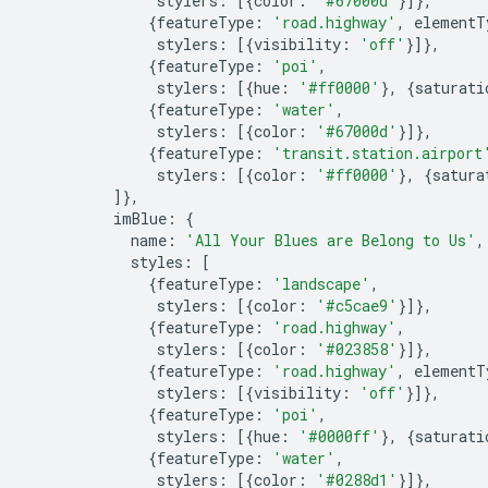
               stylers
:
[{
color
:
'#67000d'
}]},
{
featureType
:
'road.highway'
,
 elementT
               stylers
:
[{
visibility
:
'off'
}]},
{
featureType
:
'poi'
,
               stylers
:
[{
hue
:
'#ff0000'
},
{
saturati
{
featureType
:
'water'
,
               stylers
:
[{
color
:
'#67000d'
}]},
{
featureType
:
'transit.station.airport
               stylers
:
[{
color
:
'#ff0000'
},
{
satura
]},
          imBlue
:
{
            name
:
'All Your Blues are Belong to Us'
,
            styles
:
[
{
featureType
:
'landscape'
,
               stylers
:
[{
color
:
'#c5cae9'
}]},
{
featureType
:
'road.highway'
,
               stylers
:
[{
color
:
'#023858'
}]},
{
featureType
:
'road.highway'
,
 elementT
               stylers
:
[{
visibility
:
'off'
}]},
{
featureType
:
'poi'
,
               stylers
:
[{
hue
:
'#0000ff'
},
{
saturati
{
featureType
:
'water'
,
               stylers
:
[{
color
:
'#0288d1'
}]},