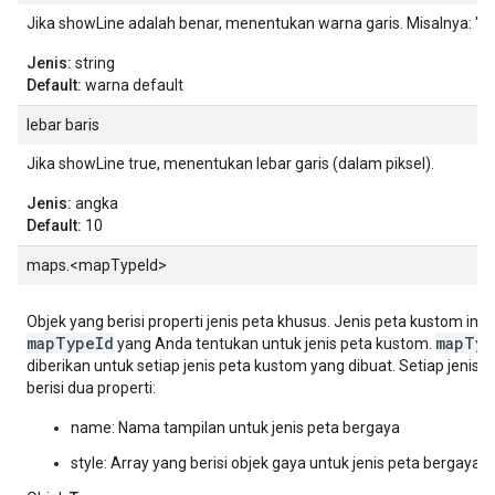
Jika showLine adalah benar, menentukan warna garis. Misalnya: '#
Jenis:
string
Default:
warna default
lebar baris
Jika showLine true, menentukan lebar garis (dalam piksel).
Jenis:
angka
Default:
10
maps.<mapTypeId>
Objek yang berisi properti jenis peta khusus. Jenis peta kustom ini 
mapTypeId
mapTyp
yang Anda tentukan untuk jenis peta kustom.
diberikan untuk setiap jenis peta kustom yang dibuat. Setiap jenis
berisi dua properti:
name: Nama tampilan untuk jenis peta bergaya
style: Array yang berisi objek gaya untuk jenis peta bergaya