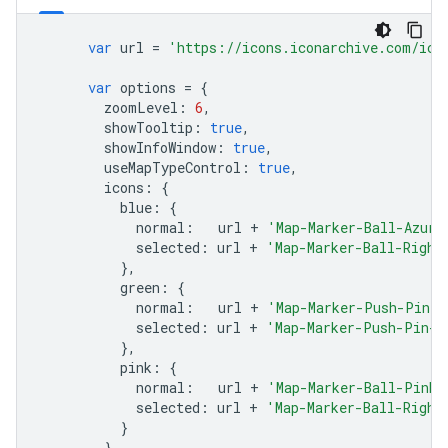
var
 url 
=
'https://icons.iconarchive.com/ico
var
 options 
=
{
        zoomLevel
:
6
,
        showTooltip
:
true
,
        showInfoWindow
:
true
,
        useMapTypeControl
:
true
,
        icons
:
{
          blue
:
{
            normal
:
   url 
+
'Map-Marker-Ball-Azure
            selected
:
 url 
+
'Map-Marker-Ball-Right
},
          green
:
{
            normal
:
   url 
+
'Map-Marker-Push-Pin-1
            selected
:
 url 
+
'Map-Marker-Push-Pin-1
},
          pink
:
{
            normal
:
   url 
+
'Map-Marker-Ball-Pink-
            selected
:
 url 
+
'Map-Marker-Ball-Right
}
}