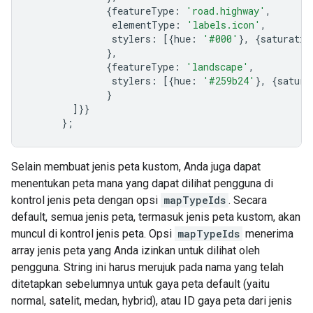
{
featureType
:
'road.highway'
,
               elementType
:
'labels.icon'
,
               stylers
:
[{
hue
:
'#000'
},
{
saturatio
},
{
featureType
:
'landscape'
,
               stylers
:
[{
hue
:
'#259b24'
},
{
satura
}
]}}
};
Selain membuat jenis peta kustom, Anda juga dapat
menentukan peta mana yang dapat dilihat pengguna di
kontrol jenis peta dengan opsi
mapTypeIds
. Secara
default, semua jenis peta, termasuk jenis peta kustom, akan
muncul di kontrol jenis peta. Opsi
mapTypeIds
menerima
array jenis peta yang Anda izinkan untuk dilihat oleh
pengguna. String ini harus merujuk pada nama yang telah
ditetapkan sebelumnya untuk gaya peta default (yaitu
normal, satelit, medan, hybrid), atau ID gaya peta dari jenis