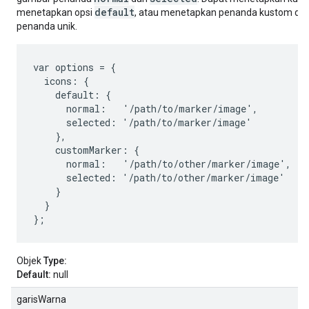
default
menetapkan opsi
, atau menetapkan penanda kustom de
penanda unik.
var options = {

  icons: {

    default: {

      normal:   '/path/to/marker/image',

      selected: '/path/to/marker/image'

    },

    customMarker: {

      normal:   '/path/to/other/marker/image',

      selected: '/path/to/other/marker/image'

    }

  }

};
Objek
Type:
Default:
null
garisWarna