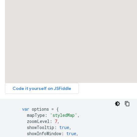
var
 options 
=
{
        mapType
:
'styledMap'
,
        zoomLevel
:
7
,
        showTooltip
:
true
,
        showInfoWindow
:
true
,