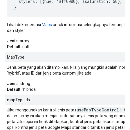
  stylers: [{hue: '#ff0000}, {saturation: 50}, {li
}
Lihat dokumentasi
Maps
untuk informasi selengkapnya tentang berb
dan styler.
Jenis:
array
Default:
null
MapType
Jenis peta yang akan ditampilkan. Nilai yang mungkin adalah 'normal', '
'hybrid', atau ID dari jenis peta kustom, jika ada.
Jenis:
string
Default:
'hibrida'
mapTypeIds
useMapTypeControl: tr
Jika menggunakan kontrol jenis peta (
dalam array ini akan menjadi satu-satunya jenis peta yang ditampil
peta. Jika opsi ini tidak ditetapkan, kontrol jenis peta akan ditetapk
opsi kontrol jenis peta Google Maps standar ditambah jenis peta 