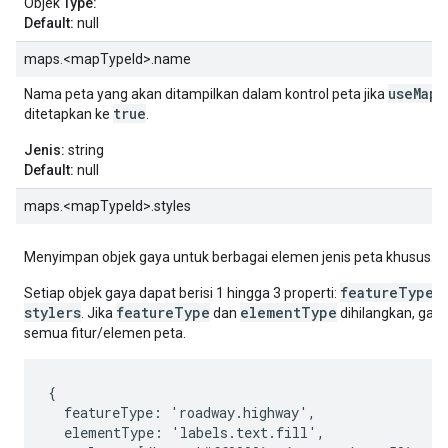
Objek
Type:
Default:
null
maps.<mapTypeId>.name
useMap
Nama peta yang akan ditampilkan dalam kontrol peta jika
true
ditetapkan ke
.
Jenis:
string
Default:
null
maps.<mapTypeId>.styles
Menyimpan objek gaya untuk berbagai elemen jenis peta khusus.
featureType
Setiap objek gaya dapat berisi 1 hingga 3 properti:
,
stylers
featureType
elementType
. Jika
dan
dihilangkan, gaya
semua fitur/elemen peta.
{

  featureType: 'roadway.highway',

  elementType: 'labels.text.fill',
