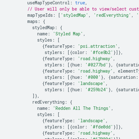
        useMapTypeControl
:
true
,
// User will only be able to view/select cus
        mapTypeIds
:
[
'styledMap'
,
'redEverything'
,
'
        maps
:
{
          styledMap
:
{
            name
:
'Styled Map'
,
            styles
:
[
{
featureType
:
'poi.attraction'
,
               stylers
:
[{
color
:
'#fce8b2'
}]},
{
featureType
:
'road.highway'
,
               stylers
:
[{
hue
:
'#0277bd'
},
{
saturati
{
featureType
:
'road.highway'
,
 elementT
               stylers
:
[{
hue
:
'#000'
},
{
saturation
:
{
featureType
:
'landscape'
,
               stylers
:
[{
hue
:
'#259b24'
},
{
saturati
]},
          redEverything
:
{
            name
:
'Redden All The Things'
,
            styles
:
[
{
featureType
:
'landscape'
,
               stylers
:
[{
color
:
'#fde0dd'
}]},
{
featureType
:
'road.highway'
,