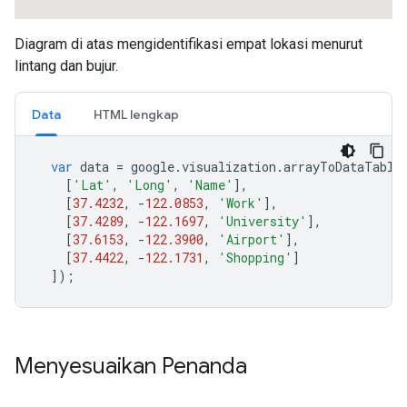
Diagram di atas mengidentifikasi empat lokasi menurut
lintang dan bujur.
Data
HTML lengkap
var
 data 
=
 google
.
visualization
.
arrayToDataTable
[
'Lat'
,
'Long'
,
'Name'
],
[
37.4232
,
-
122.0853
,
'Work'
],
[
37.4289
,
-
122.1697
,
'University'
],
[
37.6153
,
-
122.3900
,
'Airport'
],
[
37.4422
,
-
122.1731
,
'Shopping'
]
]);
Menyesuaikan Penanda