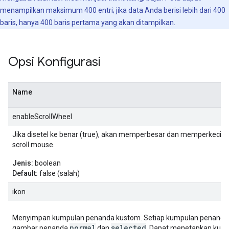
menampilkan maksimum 400 entri; jika data Anda berisi lebih dari 400
baris, hanya 400 baris pertama yang akan ditampilkan.
Opsi Konfigurasi
Name
enableScrollWheel
Jika disetel ke benar (true), akan memperbesar dan memperkecil
scroll mouse.
Jenis:
boolean
Default:
false (salah)
ikon
Menyimpan kumpulan penanda kustom. Setiap kumpulan penanda
normal
selected
gambar penanda
dan
. Dapat menetapkan kump