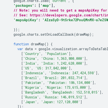
    google
.
charts
.
load
(
'current'
,
{
'packages'
:
[
'map'
],
// Note: you will need to get a mapsApiKey for
// See: https://developers.google.com/chart/in
'mapsApiKey'
:
'AIzaSyD-9tSrke72PouQMnMX-a7eZSW
});
    google
.
charts
.
setOnLoadCallback
(
drawMap
);
function
 drawMap
()
{
var
 data 
=
 google
.
visualization
.
arrayToDataTab
[
'Country'
,
'Population'
],
[
'China'
,
'China: 1,363,800,000'
],
[
'India'
,
'India: 1,242,620,000'
],
[
'US'
,
'US: 317,842,000'
],
[
'Indonesia'
,
'Indonesia: 247,424,598'
],
[
'Brazil'
,
'Brazil: 201,032,714'
],
[
'Pakistan'
,
'Pakistan: 186,134,000'
],
[
'Nigeria'
,
'Nigeria: 173,615,000'
],
[
'Bangladesh'
,
'Bangladesh: 152,518,015'
],
[
'Russia'
,
'Russia: 146,019,512'
],
[
'Japan'
,
'Japan: 127,120,000'
]
]);