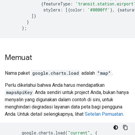
{
featureType
:
'transit.station.airport
               stylers
:
[{
color
:
'#0000ff'
},
{
satura
]}
}
};
Memuat
Nama paket
google.charts.load
adalah
"map"
.
Perlu diketahui bahwa Anda harus mendapatkan
mapsApiKey
Anda sendiri untuk project Anda, bukan hanya
menyalin yang digunakan dalam contoh di sini, untuk
menghindari degradasi layanan data peta bagi pengguna
Anda. Untuk detail selengkapnya, lihat
Setelan Pemuatan
.
      google
.
charts
.
load
(
"current"
,
{