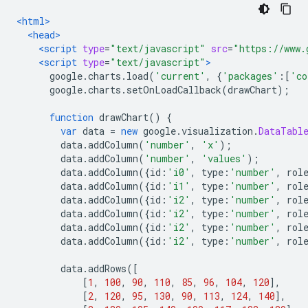
<html>
<head>
<script
type
=
"text/javascript"
src
=
"https://www.
<script
type
=
"text/javascript"
>
      google
.
charts
.
load
(
'current'
,
{
'packages'
:[
'co
      google
.
charts
.
setOnLoadCallback
(
drawChart
);
function
 drawChart
()
{
var
 data 
=
new
 google
.
visualization
.
DataTabl
        data
.
addColumn
(
'number'
,
'x'
);
        data
.
addColumn
(
'number'
,
'values'
);
        data
.
addColumn
({
id
:
'i0'
,
 type
:
'number'
,
 rol
        data
.
addColumn
({
id
:
'i1'
,
 type
:
'number'
,
 rol
        data
.
addColumn
({
id
:
'i2'
,
 type
:
'number'
,
 rol
        data
.
addColumn
({
id
:
'i2'
,
 type
:
'number'
,
 rol
        data
.
addColumn
({
id
:
'i2'
,
 type
:
'number'
,
 rol
        data
.
addColumn
({
id
:
'i2'
,
 type
:
'number'
,
 rol
        data
.
addRows
([
[
1
,
100
,
90
,
110
,
85
,
96
,
104
,
120
],
[
2
,
120
,
95
,
130
,
90
,
113
,
124
,
140
],