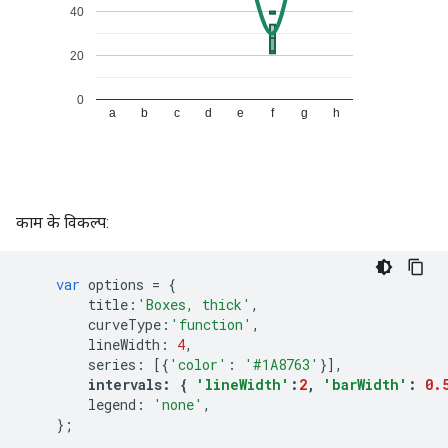
काम के विकल्प:
var
 options 
=
{
        title
:
'Boxes, thick'
,
        curveType
:
'function'
,
        lineWidth
:
4
,
        series
:
[{
'color'
:
'#1A8763'
}],
intervals
:
{
'lineWidth'
:
2
,
'barWidth'
:
0.
        legend
:
'none'
,
};