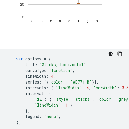
var
 options 
=
{
        title
:
'Sticks, horizontal'
,
        curveType
:
'function'
,
        lineWidth
:
4
,
        series
:
[{
'color'
:
'#E7711B'
}],
        intervals
:
{
'lineWidth'
:
4
,
'barWidth'
:
0.5
        interval
:
{
'i2'
:
{
'style'
:
'sticks'
,
'color'
:
'grey
'lineWidth'
:
1
}
},
        legend
:
'none'
,
};