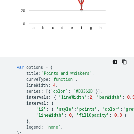
var
 options 
=
{
        title
:
'Points and whiskers'
,
        curveType
:
'function'
,
        lineWidth
:
4
,
        series
:
[{
'color'
:
'#D3362D'
}],
intervals
:
{
'lineWidth'
:
2
,
'barWidth'
:
0.
        interval
:
{
'i2'
:
{
'style'
:
'points'
,
'color'
:
'gre
'lineWidth'
:
0
,
'fillOpacity'
:
0.3
}
},
        legend
:
'none'
,
};