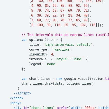
[
3
,
130
,
105
,
140
,
100
,
117
,
133
,
139
],
[
4
,
90
,
85
,
95
,
85
,
88
,
92
,
95
],
[
5
,
70
,
74
,
63
,
67
,
69
,
70
,
72
],
[
6
,
30
,
39
,
22
,
21
,
28
,
34
,
40
],
[
7
,
80
,
77
,
83
,
70
,
77
,
85
,
90
],
[
8
,
100
,
90
,
110
,
85
,
95
,
102
,
110
]]);
// The intervals data as narrow lines (usefu
var
 options_lines 
=
{
            title
:
'Line intervals, default'
,
            curveType
:
'function'
,
            lineWidth
:
4
,
            intervals
:
{
'style'
:
'line'
},
            legend
:
'none'
};
var
 chart_lines 
=
new
 google
.
visualization
.
L
        chart_lines
.
draw
(
data
,
 options_lines
);
}
</script>
</head>
<body>
<div
id
=
"chart_lines"
style
=
"
width
:
900px
;
heigh