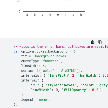
// Focus is the error bars, but boxes are visibl
var
 options_boxes_background 
=
{
        title
:
'Background boxes'
,
        curveType
:
'function'
,
        lineWidth
:
4
,
        series
:
[{
'color'
:
'#1A8763'
}],
intervals
:
{
'lineWidth'
:
2
,
'barWidth'
:
0.
        interval
:
{
'i2'
:
{
'style'
:
'boxes'
,
'color'
:
'grey
'lineWidth'
:
0
,
'fillOpacity'
:
0.2
}
},
        legend
:
'none'
,
};