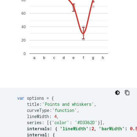
var
 options 
=
{
        title
:
'Points and whiskers'
,
        curveType
:
'function'
,
        lineWidth
:
4
,
        series
:
[{
'color'
:
'#D3362D'
}],
intervals
:
{
'lineWidth'
:
2
,
'barWidth'
:
0.
        interval
:
{