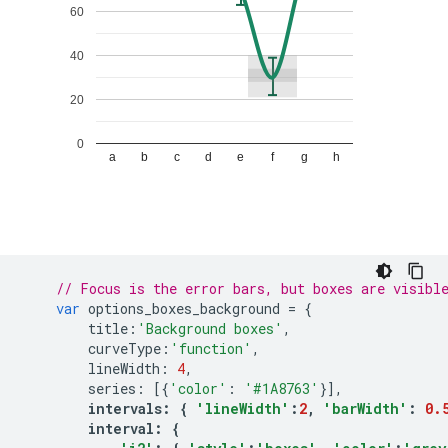
// Focus is the error bars, but boxes are visibl
var
 options_boxes_background 
=
{
        title
:
'Background boxes'
,
        curveType
:
'function'
,
        lineWidth
:
4
,
        series
:
[{
'color'
:
'#1A8763'
}],
intervals
:
{
'lineWidth'
:
2
,
'barWidth'
:
0.
        interval
:
{