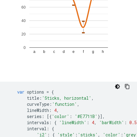
var
 options 
=
{
        title
:
'Sticks, horizontal'
,
        curveType
:
'function'
,
        lineWidth
:
4
,
        series
:
[{
'color'
:
'#E7711B'
}],
        intervals
:
{
'lineWidth'
:
4
,
'barWidth'
:
0.5
        interval
:
{
'i2'
:
{
'style'
:
'sticks'
,
'color'
:
'grey