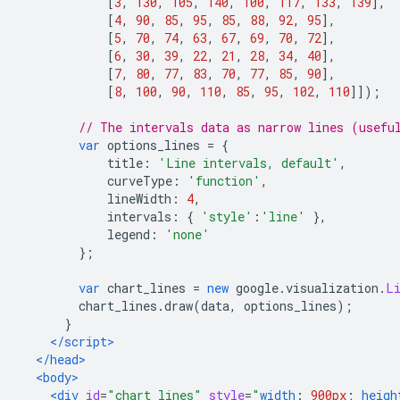
[
3
,
130
,
105
,
140
,
100
,
117
,
133
,
139
],
[
4
,
90
,
85
,
95
,
85
,
88
,
92
,
95
],
[
5
,
70
,
74
,
63
,
67
,
69
,
70
,
72
],
[
6
,
30
,
39
,
22
,
21
,
28
,
34
,
40
],
[
7
,
80
,
77
,
83
,
70
,
77
,
85
,
90
],
[
8
,
100
,
90
,
110
,
85
,
95
,
102
,
110
]]);
// The intervals data as narrow lines (usefu
var
 options_lines 
=
{
            title
:
'Line intervals, default'
,
            curveType
:
'function'
,
            lineWidth
:
4
,
            intervals
:
{
'style'
:
'line'
},
            legend
:
'none'
};
var
 chart_lines 
=
new
 google
.
visualization
.
L
        chart_lines
.
draw
(
data
,
 options_lines
);
}
</script>
</head>
<body>
<div
id
=
"chart_lines"
style
=
"
width
:
900px
;
heigh