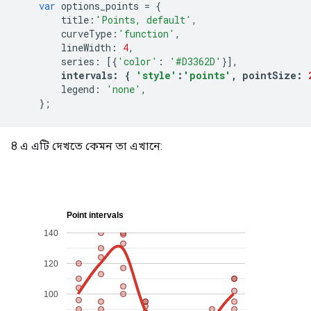
var
 options_points 
=
{
        title
:
'Points, default'
,
        curveType
:
'function'
,
        lineWidth
:
4
,
        series
:
[{
'color'
:
'#D3362D'
}],
intervals
:
{
'style'
:
'points'
,
 pointSize
:
        legend
:
'none'
,
};
8 এ এটি দেখতে কেমন তা এখানে: