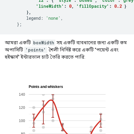
'i2'
:
{
'style'
:
'boxes'
,
'color'
:
'grey
'lineWidth'
:
0
,
'fillOpacity'
:
0.2
}
},
        legend
:
'none'
,
};
আমরা একটি
boxWidth
সহ একটি ব্যবধানের জন্য একটি কম
অপাসিটি
'points'
শৈলী নির্দিষ্ট করে একটি "পয়েন্ট এবং
হুইস্কার্স" ইন্টারভাল চার্ট তৈরি করতে পারি: