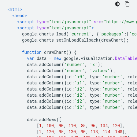
<html>
<head>
<script
type
=
"text/javascript"
src
=
"https://www.
<script
type
=
"text/javascript"
>
      google
.
charts
.
load
(
'current'
,
{
'packages'
:[
'co
      google
.
charts
.
setOnLoadCallback
(
drawChart
);
function
 drawChart
()
{
var
 data 
=
new
 google
.
visualization
.
DataTabl
        data
.
addColumn
(
'number'
,
'x'
);
        data
.
addColumn
(
'number'
,
'values'
);
        data
.
addColumn
({
id
:
'i0'
,
 type
:
'number'
,
 rol
        data
.
addColumn
({
id
:
'i1'
,
 type
:
'number'
,
 rol
        data
.
addColumn
({
id
:
'i2'
,
 type
:
'number'
,
 rol
        data
.
addColumn
({
id
:
'i2'
,
 type
:
'number'
,
 rol
        data
.
addColumn
({
id
:
'i2'
,
 type
:
'number'
,
 rol
        data
.
addColumn
({
id
:
'i2'
,
 type
:
'number'
,
 rol
        data
.
addRows
([
[
1
,
100
,
90
,
110
,
85
,
96
,
104
,
120
],
[
2
,
120
,
95
,
130
,
90
,
113
,
124
,
140
],