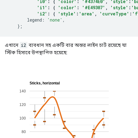
'i0'
:
{
'color'
:
'#4374E0'
,
'style'
:
'b
'i1'
:
{
'color'
:
'#E49307'
,
'style'
:
'b
'i2'
:
{
'style'
:
'area'
,
'curveType'
:
'f
        legend
:
'none'
,
};
এখানে
i2
ব্যবধান সহ একটি বার অন্তর লাইন চার্ট রয়েছে যা
স্টিক হিসাবে উপস্থাপিত হয়েছে: