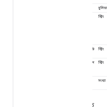
is3D
বুলিয়
লেবেল
স্ট্রিং
কিংবদন্তি
স্ট্রিং
শিরোনাম
স্ট্রিং
প্রস্থ
সংখ্যা
পদ্ধতি