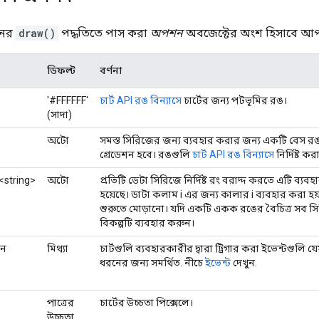
নের
draw()
পদ্ধতিতে পাস করা
অপশন
অবজেক্টের অংশ হিসাবে আপনি 
ডিফল্ট
বর্ণনা
'#FFFFFF'
চার্ট API রঙ বিন্যাসে
চার্টের জন্য পটভূমির রঙ।
(সাদা)
অটো
সমস্ত সিরিজের জন্য ব্যবহার করার জন্য একটি বেস রঙ নির
গ্রেডেশন হবে। রঙগুলি
চার্ট API রঙ বিন্যাসে
নির্দিষ্ট ক
ে<string>
অটো
প্রতিটি ডেটা সিরিজে নির্দিষ্ট রং বরাদ্দ করতে এটি ব্য
হয়েছে। ডাটা কলাম i এর জন্য কালার i ব্যবহার করা হ
শুরুতে মোড়ানো। যদি একটি একক রঙের বৈচিত্র সব সিরি
বিকল্পটি ব্যবহার করুন।
ান
মিথ্যা
চার্টগুলি ব্যবহারকারীর দ্বারা ট্রিগার করা ইভেন্টগুলি যেমন 
ধরনের জন্য সমর্থিত. নীচে
ইভেন্ট
দেখুন.
পাত্রের
চার্টের উচ্চতা পিক্সেলে।
উচ্চতা