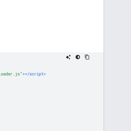
loader.js"
></script>