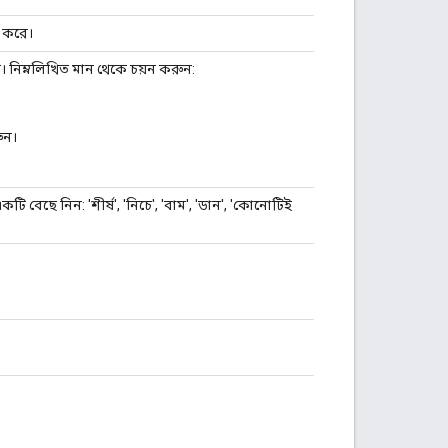
ন করে।
ে। নিম্নলিখিত মান থেকে চয়ন করুন:
ুন।
কটি বেছে নিন: 'শীর্ষ', 'নিচে', 'বাম', 'ডান', 'কোনোটিই