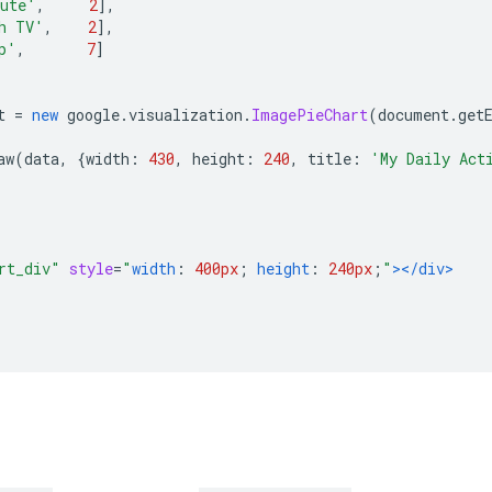
ute'
,
2
],
h TV'
,
2
],
p'
,
7
]
t 
=
new
 google
.
visualization
.
ImagePieChart
(
document
.
get
aw
(
data
,
{
width
:
430
,
 height
:
240
,
 title
:
'My Daily Act
rt_div"
style
=
"
width
:
400px
;
height
:
240px
;
"
></div>