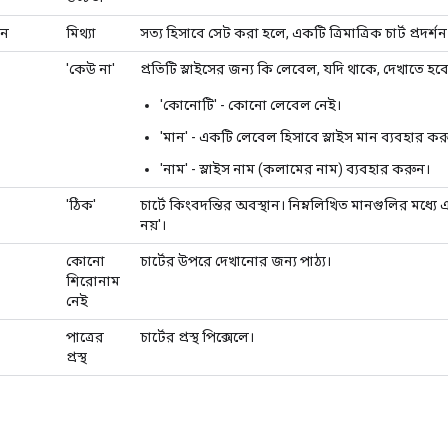
ান
মিথ্যা
সত্য হিসাবে সেট করা হলে, একটি ত্রিমাত্রিক চার্ট প্রদর্শ
'কেউ না'
প্রতিটি স্লাইসের জন্য কি লেবেল, যদি থাকে, দেখাতে হব
'কোনোটি' - কোনো লেবেল নেই।
'মান' - একটি লেবেল হিসাবে স্লাইস মান ব্যবহার কর
'নাম' - স্লাইস নাম (কলামের নাম) ব্যবহার করুন।
'ঠিক'
চার্টে কিংবদন্তির অবস্থান। নিম্নলিখিত মানগুলির মধ্যে এ
নয়'।
কোনো
চার্টের উপরে দেখানোর জন্য পাঠ্য।
শিরোনাম
নেই
পাত্রের
চার্টের প্রস্থ পিক্সেলে।
প্রস্থ