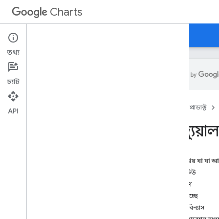
Charts
হোম
নির্দেশিকা
রেফারেন্স
সমর্থন
তথ্য
চ্যাট
ওভারভিউ
হোম
প্রোডাক্ট
API
হ্যালো
,
চার্ট!
ভিজ্যুয়া
দ্রুত শুরু
চার্ট লাইব্রেরি লোড করুন
ডেটা প্রস্তুত করুন
এই পৃষ্ঠায় যা যা 
চার্ট কাস্টমাইজ করুন
ওভারভিউ
চার্ট আঁকুন
উদাহরণ
একাধিক চার্ট আঁকুন
লোড হচ্ছে
উপাত্ত বিন্যাস
চার্টের ধরন