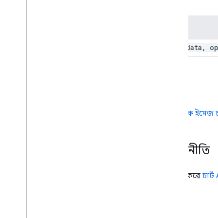
পদ্ধতি
draw(
data
,
op
ঘটনা
জেনেরিক ইমেজ চা
ডেটা নীতি
অনুগ্রহ করে
চার্