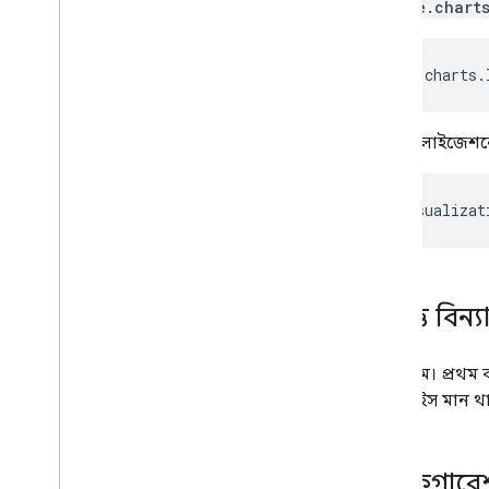
google.chart
নিয়ন্ত্রণ এবং ড্যাশবোর্ড
টুলবার
চার্ট এডিটর
  google
.
charts
.
চার্ট ডেটা
ভিজ্যুয়ালাইজেশ
Data
Tables এবং Data
Views
তথ্য ভূমিকা
তারিখ এবং সময়
var
 visualizat
কিভাবে আপনার ডাটাবেস কানেক্ট করবেন
অন্যান্য উত্স থেকে চার্ট ডেটা ইনজেস্ট
করুন৷
Google পত্রক থেকে ডেটা ইনজেস্ট করুন
উপাত্ত বিন্য
কিভাবে একটি নতুন ধরনের ডেটাসোর্স
বাস্তবায়ন করবেন
দুই কলাম। প্রথম 
এতে স্লাইস মান 
কনফিগার