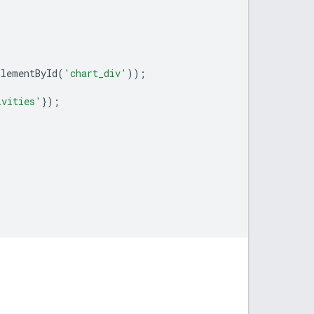
ElementById
(
'chart_div'
));
ivities'
});