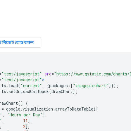
=
"text/javascript"
src
=
"https://www.gstatic.com/charts/
=
"text/javascript"
>
rts
.
load
(
"current"
,
{
packages
:[
"imagepiechart"
]});
rts
.
setOnLoadCallback
(
drawChart
);
rawChart
()
{
 
=
 google
.
visualization
.
arrayToDataTable
([
'
,
'Hours per Day'
],
'
,
11
],
,
2
],