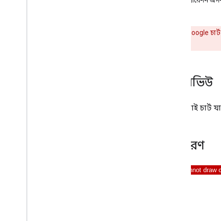
কনফিগারেশন অপ
চার্ট গ্যালারি
টীকা চার্ট
এলাকার চার্ট
গুরুত্বপূর্ণ:
Google চার্
বার চার্ট
থাকবে।
বাবল চার্ট
ক্যালেন্ডার চার্ট
ওভারভিউ
ক্যান্ডেলস্টিক চার্ট
কলাম চার্ট
কম্বো চার্ট
একটি পাই চার্ট য
ভিন্ন চার্ট
ডোনাট চার্ট
গ্যান্ট চার্ট
উদাহরণ
গেজ চার্ট
জিওচার্ট
হিস্টোগ্রাম
ব্যবধান
লাইন চার্ট
মানচিত্র