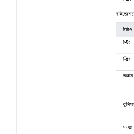
ভিজ্যুয়ালাইজেশ
নাম
টাইপ
পেছনের
স্ট্রিং
রং
রঙ
স্ট্রিং
রং
অ্যার
ইভেন্ট
বুলিয়
সক্রিয়
করুন
উচ্চতা
সংখ্যা