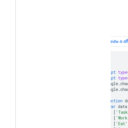
অর্গ চার্ট
পাই চার্ট
সানকি ডায়াগ্রাম
স্ক্যাটার চার্ট
স্টেপড এরিয়া চার্ট
টেবিল চার্ট
টাইমলাইন
ট্রি ম্যাপ চার্ট
ট্রেন্ডলাইন
<html>
ভেগাচার্ট
<head>
জলপ্রপাত চার্ট
<script
type
শব্দ গাছ
<script
type
বিবিধ উদাহরণ
      google
.
cha
      google
.
cha
কিভাবে চার্ট আঁকতে হয়
function
 d
ভূমিকা
var
 data
chart
.
draw(
)
[
'Task
চার্ট র‍্যাপার
[
'Work
[
'Eat'
ইন্টারঅ্যাকটিভিটি যোগ করুন