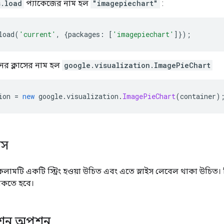
s.load
প্যাকেজের নাম হল
"imagepiechart"
:
load
(
'current'
,
{
packages
:
[
'imagepiechart'
]});
নের ক্লাসের নাম হল
google.visualization.ImagePieChart
ion 
=
new
 google
.
visualization
.
ImagePieChart
(
container
)
াস
কলামটি একটি স্ট্রিং হওয়া উচিত এবং এতে স্লাইস লেবেল থাকা উচিত। 
থাকতে হবে।
েশন অপশন