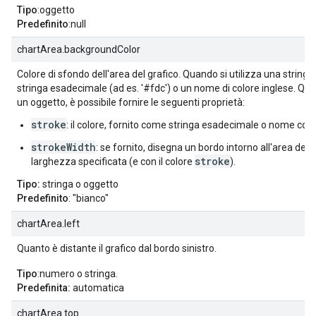
Tipo
:oggetto
Predefinito
:null
chartArea.backgroundColor
Colore di sfondo dell'area del grafico. Quando si utilizza una string
stringa esadecimale (ad es. '#fdc') o un nome di colore inglese. Quan
un oggetto, è possibile fornire le seguenti proprietà:
stroke
: il colore, fornito come stringa esadecimale o nome colo
strokeWidth
: se fornito, disegna un bordo intorno all'area del g
stroke
larghezza specificata (e con il colore
).
Tipo:
stringa o oggetto
Predefinito
: "bianco"
chartArea.left
Quanto è distante il grafico dal bordo sinistro.
Tipo
:numero o stringa.
Predefinita:
automatica
chartArea.top