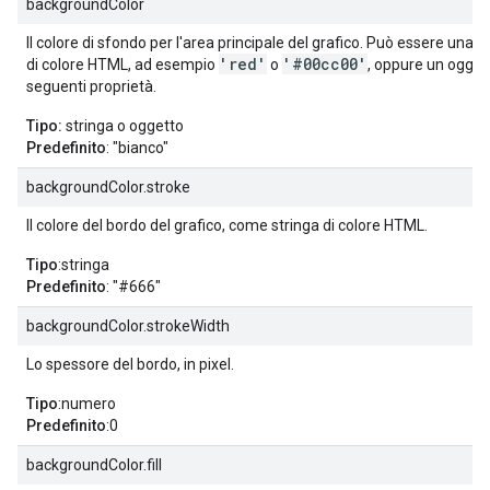
backgroundColor
Il colore di sfondo per l'area principale del grafico. Può essere una 
'red'
'#00cc00'
di colore HTML, ad esempio
o
, oppure un ogget
seguenti proprietà.
Tipo:
stringa o oggetto
Predefinito
: "bianco"
backgroundColor.stroke
Il colore del bordo del grafico, come stringa di colore HTML.
Tipo
:stringa
Predefinito
: "#666"
backgroundColor.strokeWidth
Lo spessore del bordo, in pixel.
Tipo
:numero
Predefinito
:0
backgroundColor.fill