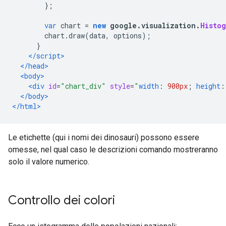
};
var
 chart 
=
new
 google
.
visualization
.
Histog
        chart
.
draw
(
data
,
 options
);
}
</script>
</head>
<body>
<div
id
=
"chart_div"
style
=
"
width
:
900px
;
height
:
</body>
</html>
Le etichette (qui i nomi dei dinosauri) possono essere
omesse, nel qual caso le descrizioni comando mostreranno
solo il valore numerico.
Controllo dei colori