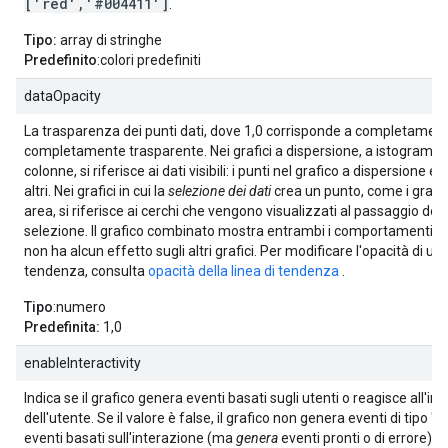
['red','#004411']
.
Tipo:
array di stringhe
Predefinito
:colori predefiniti
dataOpacity
La trasparenza dei punti dati, dove 1,0 corrisponde a completament
completamente trasparente. Nei grafici a dispersione, a istogramma
colonne, si riferisce ai dati visibili: i punti nel grafico a dispersione e i
altri. Nei grafici in cui la
selezione dei dati
crea un punto, come i grafici
area, si riferisce ai cerchi che vengono visualizzati al passaggio del
selezione. Il grafico combinato mostra entrambi i comportamenti e
non ha alcun effetto sugli altri grafici. Per modificare l'opacità di una
tendenza, consulta
opacità della linea di tendenza
.
Tipo
:numero
Predefinita:
1,0
enableInteractivity
Indica se il grafico genera eventi basati sugli utenti o reagisce all'in
dell'utente. Se il valore è false, il grafico non genera eventi di tipo "se
eventi basati sull'interazione (ma
genera
eventi pronti o di errore) e