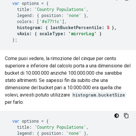
var
 options 
=
{
    title
:
'Country Populations'
,
    legend
:
{
 position
:
'none'
},
    colors
:
[
'#e7711c'
],
histogram
:
{
 lastBucketPercentile
:
5
},
    vAxis
:
{
 scaleType
:
'mirrorLog'
}
};
Come puoi vedere, la rimozione del cinque per cento
superiore e inferiore dal calcolo porta a una dimensione del
bucket di 10.000.000 anziché 100.000.000 che sarebbe
stato altrimenti. Se sapessi fin da subito che una
dimensione del bucket pari a 10.000.000 era quella che
volevi, avresti potuto utilizzare
histogram.bucketSize
per farlo:
var
 options 
=
{
    title
:
'Country Populations'
,
    legend
:
{
 position
:
'none'
},