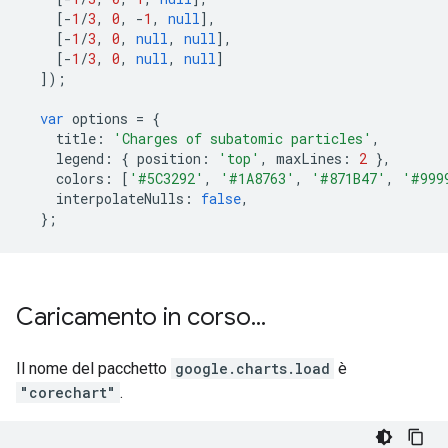
[-
1
/
3
,
0
,
-
1
,
null
],
[-
1
/
3
,
0
,
null
,
null
],
[-
1
/
3
,
0
,
null
,
null
]
]);
var
 options 
=
{
    title
:
'Charges of subatomic particles'
,
    legend
:
{
 position
:
'top'
,
 maxLines
:
2
},
    colors
:
[
'#5C3292'
,
'#1A8763'
,
'#871B47'
,
'#999
    interpolateNulls
:
false
,
};
Caricamento in corso
.
.
.
Il nome del pacchetto
google.charts.load
è
"corechart"
.