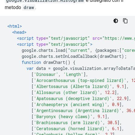
google.visualization.Histogram
e disegnato con il
metodo
draw
.
<html>
<head>
<script
type
=
"text/javascript"
src
=
"https://www.
<script
type
=
"text/javascript"
>
      google
.
charts
.
load
(
"current"
,
{
packages
:[
"core
      google
.
charts
.
setOnLoadCallback
(
drawChart
);
function
 drawChart
()
{
var
 data 
=
 google
.
visualization
.
arrayToDataT
[
'Dinosaur'
,
'Length'
],
[
'Acrocanthosaurus (top-spined lizard)'
,
1
[
'Albertosaurus (Alberta lizard)'
,
9.1
],
[
'Allosaurus (other lizard)'
,
12.2
],
[
'Apatosaurus (deceptive lizard)'
,
22.9
],
[
'Archaeopteryx (ancient wing)'
,
0.9
],
[
'Argentinosaurus (Argentina lizard)'
,
36.
[
'Baryonyx (heavy claws)'
,
9.1
],
[
'Brachiosaurus (arm lizard)'
,
30.5
],
[
'Ceratosaurus (horned lizard)'
,
6.1
],
[
'Coelophysis (hollow form)'
,
2.7
],