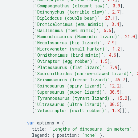
[
'Compsognathus (elegant jaw)'
,
0.9
],
[
'Deinonychus (terrible claw)'
,
2.7
],
[
'Diplodocus (double beam)'
,
27.1
],
[
'Dromicelomimus (emu mimic)'
,
3.4
],
[
'Gallimimus (fowl mimic)'
,
5.5
],
[
'Mamenchisaurus (Mamenchi lizard)'
,
21.0
]
[
'Megalosaurus (big lizard)'
,
7.9
],
[
'Microvenator (small hunter)'
,
1.2
],
[
'Ornithomimus (bird mimic)'
,
4.6
],
[
'Oviraptor (egg robber)'
,
1.5
],
[
'Plateosaurus (flat lizard)'
,
7.9
],
[
'Sauronithoides (narrow-clawed lizard)'
,
[
'Seismosaurus (tremor lizard)'
,
45.7
],
[
'Spinosaurus (spiny lizard)'
,
12.2
],
[
'Supersaurus (super lizard)'
,
30.5
],
[
'Tyrannosaurus (tyrant lizard)'
,
15.2
],
[
'Ultrasaurus (ultra lizard)'
,
30.5
],
[
'Velociraptor (swift robber)'
,
1.8
]]);
var
 options 
=
{
          title
:
'Lengths of dinosaurs, in meters'
,
          legend
:
{
 position
:
'none'
},