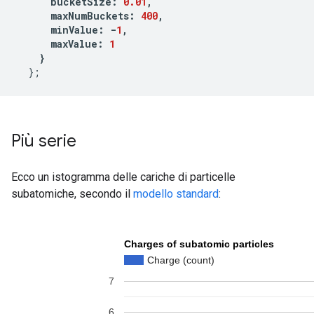
      bucketSize
:
0.01
,
      maxNumBuckets
:
400
,
      minValue
:
-
1
,
      maxValue
:
1
}
};
Più serie
Ecco un istogramma delle cariche di particelle
subatomiche, secondo il
modello standard
: