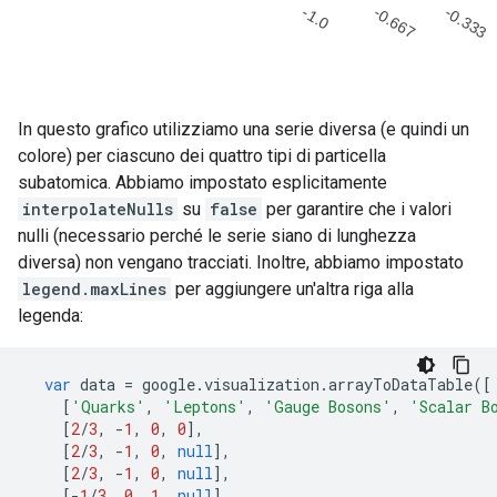
In questo grafico utilizziamo una serie diversa (e quindi un
colore) per ciascuno dei quattro tipi di particella
subatomica. Abbiamo impostato esplicitamente
interpolateNulls
su
false
per garantire che i valori
nulli (necessario perché le serie siano di lunghezza
diversa) non vengano tracciati. Inoltre, abbiamo impostato
legend.maxLines
per aggiungere un'altra riga alla
legenda:
var
 data 
=
 google
.
visualization
.
arrayToDataTable
([
[
'Quarks'
,
'Leptons'
,
'Gauge Bosons'
,
'Scalar B
[
2
/
3
,
-
1
,
0
,
0
],
[
2
/
3
,
-
1
,
0
,
null
],
[
2
/
3
,
-
1
,
0
,
null
],
[-
1
/
3
,
0
,
1
,
null
],