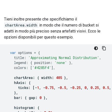
Tieni inoltre presente che specifichiamo il
chartArea.width
in modo che il numero di bucket si
adatti in modo più preciso senza artefatti visivi. Ecco le
opzioni disponibili per questo esempio.
var
 options 
=
{
    title
:
'Approximating Normal Distribution'
,
    legend
:
{
 position
:
'none'
},
    colors
:
[
'#4285F4'
],
chartArea
:
{
 width
:
405
},
    hAxis
:
{
      ticks
:
[-
1
,
-
0.75
,
-
0.5
,
-
0.25
,
0
,
0.25
,
0.5
,
},
    bar
:
{
 gap
:
0
},
    histogram
:
{