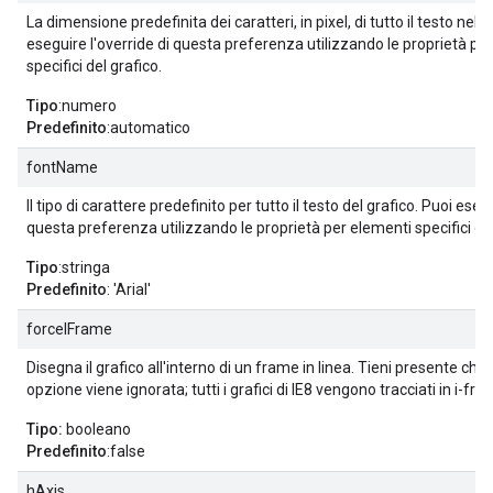
La dimensione predefinita dei caratteri, in pixel, di tutto il testo nel g
eseguire l'override di questa preferenza utilizzando le proprietà pe
specifici del grafico.
Tipo
:numero
Predefinito
:automatico
fontName
Il tipo di carattere predefinito per tutto il testo del grafico. Puoi esegu
questa preferenza utilizzando le proprietà per elementi specifici del
Tipo
:stringa
Predefinito
: 'Arial'
forceIFrame
Disegna il grafico all'interno di un frame in linea. Tieni presente che
opzione viene ignorata; tutti i grafici di IE8 vengono tracciati in i-fra
Tipo:
booleano
Predefinito
:false
hAxis