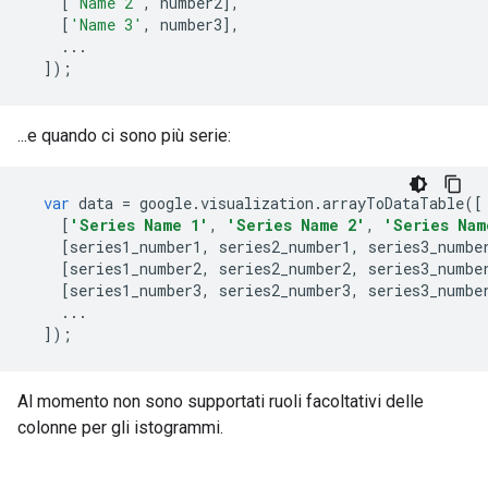
[
'Name 2'
,
 number2
],
[
'Name 3'
,
 number3
],
...
]);
...e quando ci sono più serie:
var
 data 
=
 google
.
visualization
.
arrayToDataTable
([
[
'Series Name 1'
,
'Series Name 2'
,
'Series Nam
[
series1_number1
,
 series2_number1
,
 series3_numbe
[
series1_number2
,
 series2_number2
,
 series3_numbe
[
series1_number3
,
 series2_number3
,
 series3_numbe
...
]);
Al momento non sono supportati ruoli facoltativi delle
colonne per gli istogrammi.