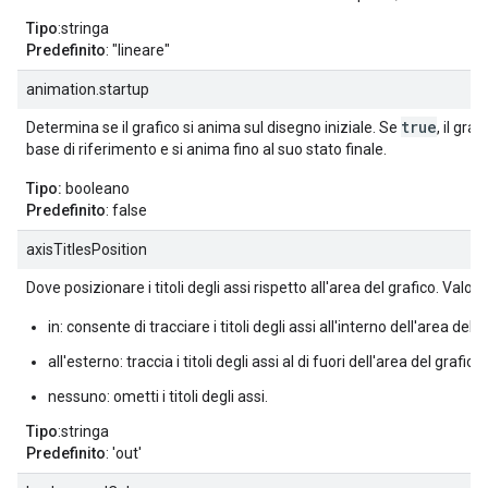
Tipo
:stringa
Predefinito
: "lineare"
animation.startup
true
Determina se il grafico si anima sul disegno iniziale. Se
, il graf
base di riferimento e si anima fino al suo stato finale.
Tipo:
booleano
Predefinito
: false
axisTitlesPosition
Dove posizionare i titoli degli assi rispetto all'area del grafico. Valori
in: consente di tracciare i titoli degli assi all'interno dell'area del g
all'esterno: traccia i titoli degli assi al di fuori dell'area del grafico.
nessuno: ometti i titoli degli assi.
Tipo
:stringa
Predefinito
: 'out'