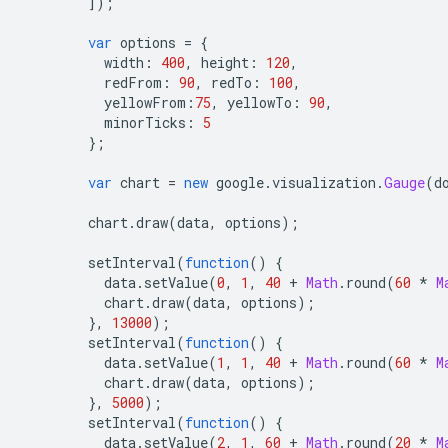
]);
var
 options 
=
{
          width
:
400
,
 height
:
120
,
          redFrom
:
90
,
 redTo
:
100
,
          yellowFrom
:
75
,
 yellowTo
:
90
,
          minorTicks
:
5
};
var
 chart 
=
new
 google
.
visualization
.
Gauge
(
d
        chart
.
draw
(
data
,
 options
);
        setInterval
(
function
()
{
          data
.
setValue
(
0
,
1
,
40
+
Math
.
round
(
60
*
M
          chart
.
draw
(
data
,
 options
);
},
13000
);
        setInterval
(
function
()
{
          data
.
setValue
(
1
,
1
,
40
+
Math
.
round
(
60
*
M
          chart
.
draw
(
data
,
 options
);
},
5000
);
        setInterval
(
function
()
{
          data
.
setValue
(
2
,
1
,
60
+
Math
.
round
(
20
*
M