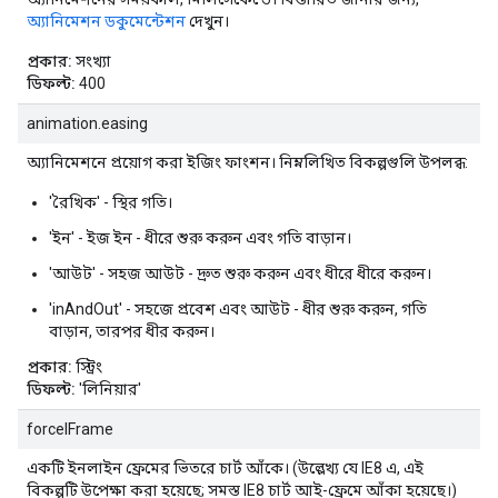
অ্যানিমেশন ডকুমেন্টেশন
দেখুন।
প্রকার:
সংখ্যা
ডিফল্ট:
400
animation.easing
অ্যানিমেশনে প্রয়োগ করা ইজিং ফাংশন। নিম্নলিখিত বিকল্পগুলি উপলব্ধ:
'রৈখিক' - স্থির গতি।
'ইন' - ইজ ইন - ধীরে শুরু করুন এবং গতি বাড়ান।
'আউট' - সহজ আউট - দ্রুত শুরু করুন এবং ধীরে ধীরে করুন।
'inAndOut' - সহজে প্রবেশ এবং আউট - ধীর শুরু করুন, গতি
বাড়ান, তারপর ধীর করুন।
প্রকার:
স্ট্রিং
ডিফল্ট:
'লিনিয়ার'
forceIFrame
একটি ইনলাইন ফ্রেমের ভিতরে চার্ট আঁকে। (উল্লেখ্য যে IE8 এ, এই
বিকল্পটি উপেক্ষা করা হয়েছে; সমস্ত IE8 চার্ট আই-ফ্রেমে আঁকা হয়েছে।)