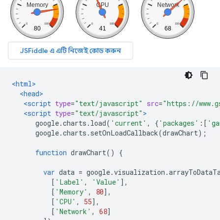
<html>
<head>
<script
type
=
"text/javascript"
src
=
"https://www.g
<script
type
=
"text/javascript"
>
      google
.
charts
.
load
(
'current'
,
{
'packages'
:[
'ga
      google
.
charts
.
setOnLoadCallback
(
drawChart
);
function
 drawChart
()
{
var
 data 
=
 google
.
visualization
.
arrayToDataT
[
'Label'
,
'Value'
],
[
'Memory'
,
80
],
[
'CPU'
,
55
],
[
'Network'
,
68
]