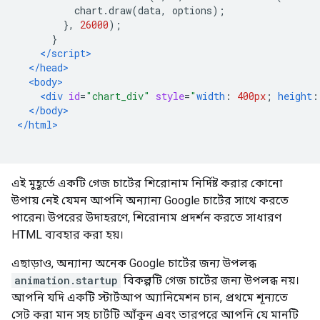
          chart
.
draw
(
data
,
 options
);
},
26000
);
}
</script>
</head>
<body>
<div
id
=
"chart_div"
style
=
"
width
:
400px
;
height
:
</body>
</html>
এই মুহূর্তে একটি গেজ চার্টের শিরোনাম নির্দিষ্ট করার কোনো
উপায় নেই যেমন আপনি অন্যান্য Google চার্টের সাথে করতে
পারেন৷ উপরের উদাহরণে, শিরোনাম প্রদর্শন করতে সাধারণ
HTML ব্যবহার করা হয়।
এছাড়াও, অন্যান্য অনেক Google চার্টের জন্য উপলব্ধ
animation.startup
বিকল্পটি গেজ চার্টের জন্য উপলব্ধ নয়।
আপনি যদি একটি স্টার্টআপ অ্যানিমেশন চান, প্রথমে শূন্যতে
সেট করা মান সহ চার্টটি আঁকুন এবং তারপরে আপনি যে মানটি