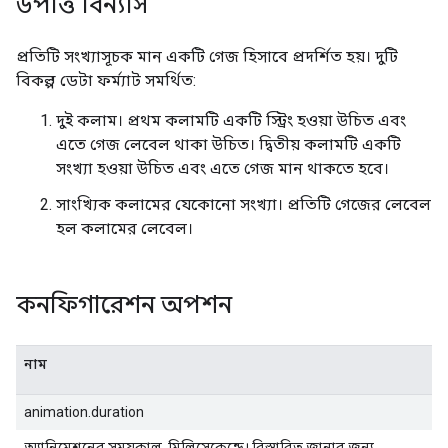
উপাত্ত বিন্যাস
প্রতিটি সংখ্যাসূচক মান একটি গেজ হিসাবে প্রদর্শিত হয়। দুটি
বিকল্প ডেটা ফর্ম্যাট সমর্থিত:
দুই কলাম। প্রথম কলামটি একটি স্ট্রিং হওয়া উচিত এবং
এতে গেজ লেবেল থাকা উচিত। দ্বিতীয় কলামটি একটি
সংখ্যা হওয়া উচিত এবং এতে গেজ মান থাকতে হবে।
সাংখ্যিক কলামের যেকোনো সংখ্যা। প্রতিটি গেজের লেবেল
হল কলামের লেবেল।
কনফিগারেশন অপশন
নাম
animation.duration
অ্যানিমেশনের সময়কাল, মিলিসেকেন্ডে। বিস্তারিত জানার জন্য,