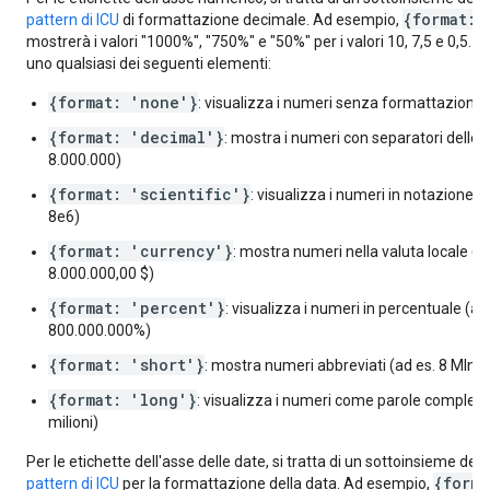
{format:'
pattern di ICU
di formattazione decimale. Ad esempio,
mostrerà i valori "1000%", "750%" e "50%" per i valori 10, 7,5 e 0,5. 
uno qualsiasi dei seguenti elementi:
{format: 'none'}
: visualizza i numeri senza formattazione
{format: 'decimal'}
: mostra i numeri con separatori delle m
8.000.000)
{format: 'scientific'}
: visualizza i numeri in notazione sc
8e6)
{format: 'currency'}
: mostra numeri nella valuta locale (a
8.000.000,00 $)
{format: 'percent'}
: visualizza i numeri in percentuale (ad
800.000.000%)
{format: 'short'}
: mostra numeri abbreviati (ad es. 8 Mln)
{format: 'long'}
: visualizza i numeri come parole complete 
milioni)
Per le etichette dell'asse delle date, si tratta di un sottoinsieme del
{forma
pattern di ICU
per la formattazione della data. Ad esempio,