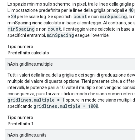
Lo spazio minimo sullo schermo, in pixel, tra le linee della griglia prin
40
L'impostazione predefinita per le linee della griglia principali è
per
20
count
minSpacing
e
per le scale log. Se specifichi
e non
, la me
minSpacing viene calcolata in base al conteggio. Al contrario, se spe
minSpacing
count
e non
, il conteggio viene calcolato in base a 
minSpacing
specifichi entrambi,
esegue l'override.
Tipo
:numero
Predefinito
:calcolato
hAxis.gridlines.multiple
Tutti i valori della linea della griglia e dei segni di graduazione devo
multiplo del valore di questa opzione. Tieni presente che, a differen
intervalli, le potenze pari a 10 volte il multiplo non vengono consider
conseguenza, puoi forzare i tick in modo che siano numeri interi sp
gridlines.multiple = 1
oppure in modo che siano multipli di 
gridlines.multiple = 1000
specificando
.
Tipo
:numero
Predefinito
:1
hAxis.gridlines.units