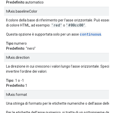
Predefinito
:automatico
hAxis.baselineColor
Il colore della base di riferimento per l'asse orizzontale. Può essere 
'red'
'#00cc00'
di colore HTML, ad esempio:
o
.
continuous
Questa opzione è supportata solo per un asse
.
Tipo
:numero
Predefinito
: "nero"
hAxis.direction
La direzione in cui crescono i valori lungo l'asse orizzontale. Specifi
invertire l'ordine dei valori.
Tipo:
1 o -1
Predefinito
:1
hAxis.format
Una stringa di formato per le etichette numeriche o dell'asse delle d
Per le etichette dell'asse numerico, si tratta di un sottoinsieme del
i