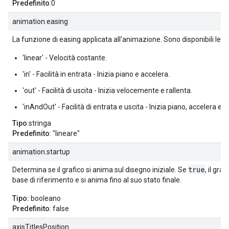
Predefinito
:0
animation.easing
La funzione di easing applicata all'animazione. Sono disponibili le s
'linear' - Velocità costante.
'in' - Facilità in entrata - Inizia piano e accelera.
'out' - Facilità di uscita - Inizia velocemente e rallenta.
'inAndOut' - Facilità di entrata e uscita - Inizia piano, accelera e po
Tipo
:stringa
Predefinito
: "lineare"
animation.startup
true
Determina se il grafico si anima sul disegno iniziale. Se
, il graf
base di riferimento e si anima fino al suo stato finale.
Tipo:
booleano
Predefinito
: false
axisTitlesPosition