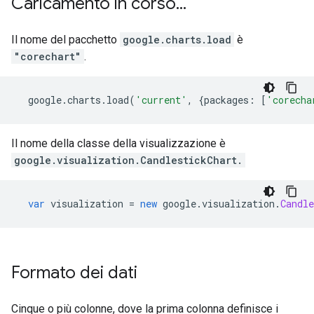
Caricamento in corso
.
.
.
Il nome del pacchetto
google.charts.load
è
"corechart"
.
  google
.
charts
.
load
(
'current'
,
{
packages
:
[
'corecha
Il nome della classe della visualizzazione è
google.visualization.
CandlestickChart
.
var
 visualization 
=
new
 google
.
visualization
.
Candle
Formato dei dati
Cinque o più colonne, dove la prima colonna definisce i