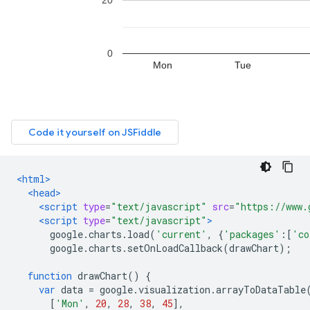
<html>
<head>
<script
type
=
"text/javascript"
src
=
"https://www.
<script
type
=
"text/javascript"
>
      google
.
charts
.
load
(
'current'
,
{
'packages'
:[
'co
      google
.
charts
.
setOnLoadCallback
(
drawChart
);
function
 drawChart
()
{
var
 data 
=
 google
.
visualization
.
arrayToDataTable
[
'Mon'
,
20
,
28
,
38
,
45
],