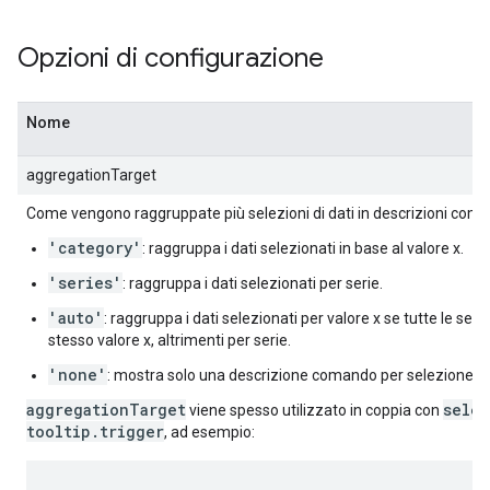
Opzioni di configurazione
Nome
aggregationTarget
Come vengono raggruppate più selezioni di dati in descrizioni com
'category'
: raggruppa i dati selezionati in base al valore x.
'series'
: raggruppa i dati selezionati per serie.
'auto'
: raggruppa i dati selezionati per valore x se tutte le sele
stesso valore x, altrimenti per serie.
'none'
: mostra solo una descrizione comando per selezione.
aggregationTarget
sele
viene spesso utilizzato in coppia con
tooltip.trigger
, ad esempio: