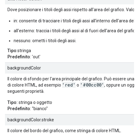
Dove posizionare i titoli degli assi rispetto all'area del grafico. Valori
in: consente di tracciare i titoli degli assi all'interno dell'area del g
all'esterno: traccia i titoli degli assi al di fuori dell'area del grafico.
nessuno: ometti i titoli degli assi.
Tipo
:stringa
Predefinito
: 'out'
backgroundColor
Il colore di sfondo per l'area principale del grafico. Può essere una 
'red'
'#00cc00'
di colore HTML, ad esempio
o
, oppure un ogget
seguenti proprietà.
Tipo:
stringa o oggetto
Predefinito
: "bianco"
backgroundColor.stroke
Il colore del bordo del grafico, come stringa di colore HTML.