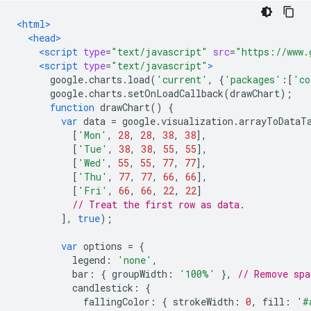
<html>
<head>
<script
type
=
"text/javascript"
src
=
"https://www.
<script
type
=
"text/javascript"
>
      google
.
charts
.
load
(
'current'
,
{
'packages'
:[
'co
      google
.
charts
.
setOnLoadCallback
(
drawChart
);
function
 drawChart
()
{
var
 data 
=
 google
.
visualization
.
arrayToDataT
[
'Mon'
,
28
,
28
,
38
,
38
],
[
'Tue'
,
38
,
38
,
55
,
55
],
[
'Wed'
,
55
,
55
,
77
,
77
],
[
'Thu'
,
77
,
77
,
66
,
66
],
[
'Fri'
,
66
,
66
,
22
,
22
]
// Treat the first row as data.
],
true
);
var
 options 
=
{
          legend
:
'none'
,
          bar
:
{
 groupWidth
:
'100%'
},
// Remove spa
          candlestick
:
{
            fallingColor
:
{
 strokeWidth
:
0
,
 fill
:
'#