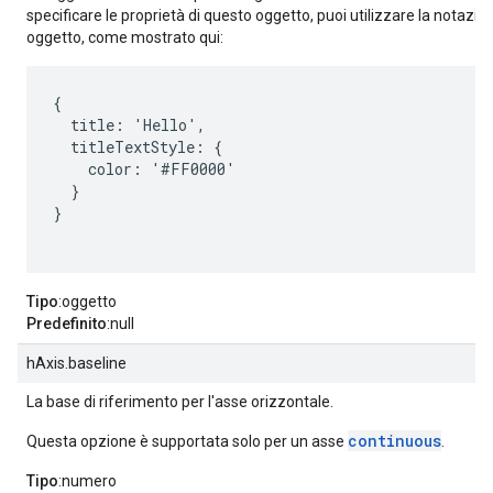
specificare le proprietà di questo oggetto, puoi utilizzare la notazio
oggetto, come mostrato qui:
{

  title: 'Hello',

  titleTextStyle: {

    color: '#FF0000'

  }

}

Tipo
:oggetto
Predefinito
:null
hAxis.baseline
La base di riferimento per l'asse orizzontale.
continuous
Questa opzione è supportata solo per un asse
.
Tipo
:numero