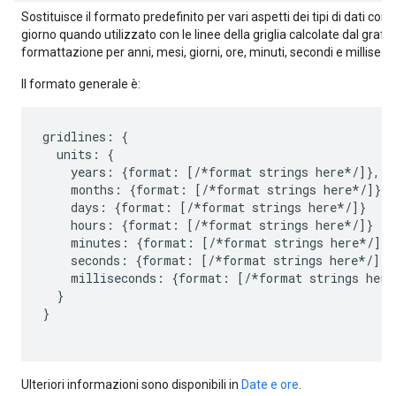
Sostituisce il formato predefinito per vari aspetti dei tipi di dati con
giorno quando utilizzato con le linee della griglia calcolate dal grafi
formattazione per anni, mesi, giorni, ore, minuti, secondi e milliseco
Il formato generale è:
gridlines: {

  units: {

    years: {format: [/*format strings here*/]},

    months: {format: [/*format strings here*/]},

    days: {format: [/*format strings here*/]}

    hours: {format: [/*format strings here*/]}

    minutes: {format: [/*format strings here*/]}

    seconds: {format: [/*format strings here*/]},

    milliseconds: {format: [/*format strings here*
  }

}

Ulteriori informazioni sono disponibili in
Date e ore
.