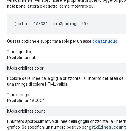
verticalmente. Per specificare le proprietà di questo oggetto, puoi ut
notazione letterale oggetto, come mostrato qui:
{color: '#333', minSpacing: 20}
continuous
Questa opzione è supportata solo per un asse
.
Tipo
:oggetto
Predefinito
:null
hAxis.gridlines.color
Il colore delle linee della griglia orizzontali all'interno dell'area del gr
una stringa di colore HTML valida.
Tipo
:stringa
Predefinito
: "#CCC"
hAxis.gridlines.count
Il numero approssimativo di linee della griglia orizzontali all'interno 
gridlines.count
grafico. Se specifichi un numero positivo per
, v