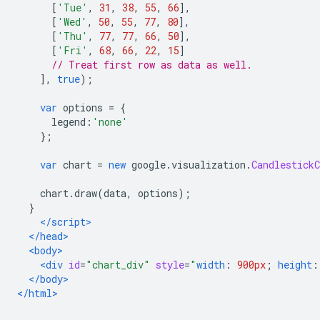
[
'Tue'
,
31
,
38
,
55
,
66
],
[
'Wed'
,
50
,
55
,
77
,
80
],
[
'Thu'
,
77
,
77
,
66
,
50
],
[
'Fri'
,
68
,
66
,
22
,
15
]
// Treat first row as data as well.
],
true
);
var
 options 
=
{
      legend
:
'none'
};
var
 chart 
=
new
 google
.
visualization
.
CandlestickC
    chart
.
draw
(
data
,
 options
);
}
</script>
</head>
<body>
<div
id
=
"chart_div"
style
=
"
width
:
900px
;
height
:
</body>
</html>