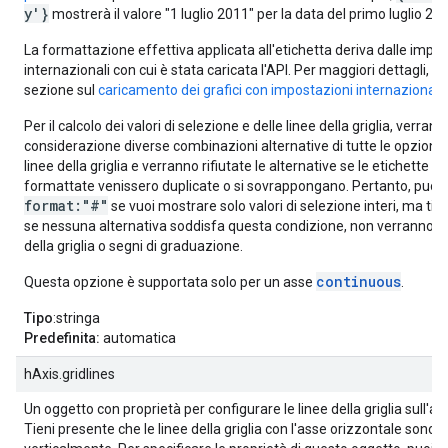
y'}
mostrerà il valore "1 luglio 2011" per la data del primo luglio 20
La formattazione effettiva applicata all'etichetta deriva dalle impo
internazionali con cui è stata caricata l'API. Per maggiori dettagli, co
sezione sul
caricamento dei grafici con impostazioni internazionali
Per il calcolo dei valori di selezione e delle linee della griglia, verran
considerazione diverse combinazioni alternative di tutte le opzioni p
linee della griglia e verranno rifiutate le alternative se le etichette d
formattate venissero duplicate o si sovrappongano. Pertanto, puoi 
format:"#"
se vuoi mostrare solo valori di selezione interi, ma tie
se nessuna alternativa soddisfa questa condizione, non verranno m
della griglia o segni di graduazione.
continuous
Questa opzione è supportata solo per un asse
.
Tipo
:stringa
Predefinita:
automatica
hAxis.gridlines
Un oggetto con proprietà per configurare le linee della griglia sull'as
Tieni presente che le linee della griglia con l'asse orizzontale sono 