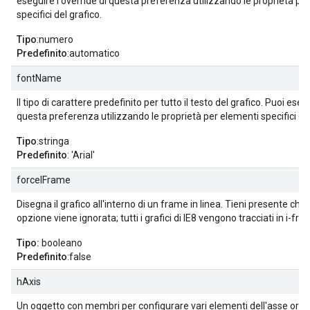
eseguire l'override di questa preferenza utilizzando le proprietà pe
specifici del grafico.
Tipo
:numero
Predefinito
:automatico
fontName
Il tipo di carattere predefinito per tutto il testo del grafico. Puoi esegu
questa preferenza utilizzando le proprietà per elementi specifici del
Tipo
:stringa
Predefinito
: 'Arial'
forceIFrame
Disegna il grafico all'interno di un frame in linea. Tieni presente che
opzione viene ignorata; tutti i grafici di IE8 vengono tracciati in i-fra
Tipo:
booleano
Predefinito
:false
hAxis
Un oggetto con membri per configurare vari elementi dell'asse oriz