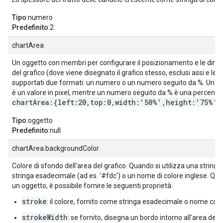
Tipo
:numero
Predefinito
:2
chartArea
Un oggetto con membri per configurare il posizionamento e le dimen
del grafico (dove viene disegnato il grafico stesso, esclusi assi e le
supportati due formati: un numero o un numero seguito da %. Un 
è un valore in pixel, mentre un numero seguito da % è una percentu
chartArea:{left:20,top:0,width:'50%',height:'75%'}
Tipo
:oggetto
Predefinito
:null
chartArea.backgroundColor
Colore di sfondo dell'area del grafico. Quando si utilizza una string
stringa esadecimale (ad es. '#fdc') o un nome di colore inglese. Quan
un oggetto, è possibile fornire le seguenti proprietà:
stroke
: il colore, fornito come stringa esadecimale o nome colo
strokeWidth
: se fornito, disegna un bordo intorno all'area del g