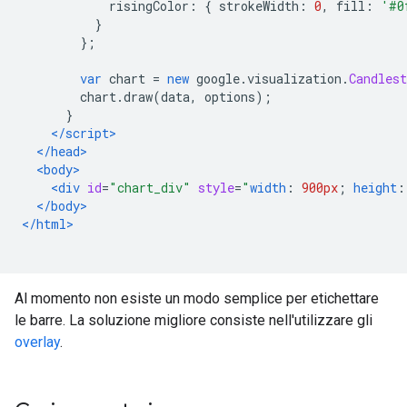
            risingColor
:
{
 strokeWidth
:
0
,
 fill
:
'#0
}
};
var
 chart 
=
new
 google
.
visualization
.
Candlest
        chart
.
draw
(
data
,
 options
);
}
</script>
</head>
<body>
<div
id
=
"chart_div"
style
=
"
width
:
900px
;
height
:
</body>
</html>
Al momento non esiste un modo semplice per etichettare
le barre. La soluzione migliore consiste nell'utilizzare gli
overlay
.