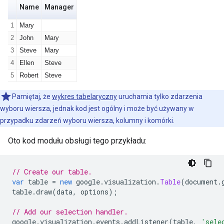
Pamiętaj, że
wykres tabelaryczny
uruchamia tylko zdarzenia
wyboru wiersza, jednak kod jest ogólny i może być używany w
przypadku zdarzeń wyboru wiersza, kolumny i komórki.
Oto kod modułu obsługi tego przykładu:
// Create our table.
var
 table 
=
new
 google
.
visualization
.
Table
(
document
.
table
.
draw
(
data
,
 options
);
// Add our selection handler.
google
.
visualization
.
events
.
addListener
(
table
,
'sele