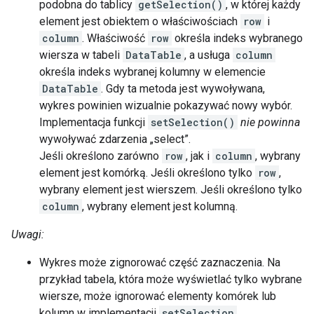
podobna do tablicy
getSelection()
, w której każdy
element jest obiektem o właściwościach
row
i
column
. Właściwość
row
określa indeks wybranego
wiersza w tabeli
DataTable
, a usługa
column
określa indeks wybranej kolumny w elemencie
DataTable
. Gdy ta metoda jest wywoływana,
wykres powinien wizualnie pokazywać nowy wybór.
Implementacja funkcji
setSelection()
nie powinna
wywoływać zdarzenia „select”.
Jeśli określono zarówno
row
, jak i
column
, wybrany
element jest komórką. Jeśli określono tylko
row
,
wybrany element jest wierszem. Jeśli określono tylko
column
, wybrany element jest kolumną.
Uwagi:
Wykres może zignorować część zaznaczenia. Na
przykład tabela, która może wyświetlać tylko wybrane
wiersze, może ignorować elementy komórek lub
kolumn w implementacji
setSelection
.