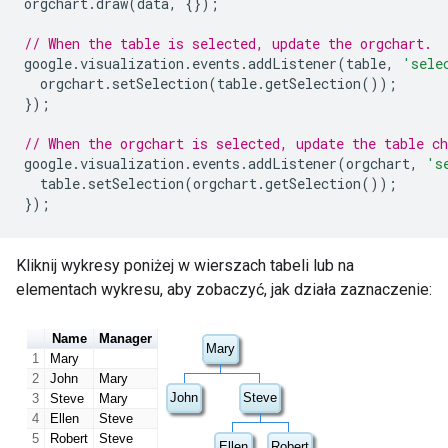
orgchart
.
draw
(
data
,
{});
// When the table is selected, update the orgchart.
google
.
visualization
.
events
.
addListener
(
table
,
'sele
  orgchart
.
setSelection
(
table
.
getSelection
());
});
// When the orgchart is selected, update the table ch
google
.
visualization
.
events
.
addListener
(
orgchart
,
's
  table
.
setSelection
(
orgchart
.
getSelection
());
});
Kliknij wykresy poniżej w wierszach tabeli lub na
elementach wykresu, aby zobaczyć, jak działa zaznaczenie: