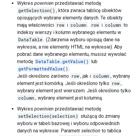
Wykres
powinien
przedstawiać metodę
getSelection()
, która zwraca tablicę obiektów
opisujących wybrane elementy danych. Te obiekty
mają właściwości
row
i
column
.
row
i
column
to
indeksy wierszy i kolumn wybranego elementu w
DataTable
. (Zdarzenia wyboru opisują dane na
wykresie, a nie elementy HTML na wykresie). Aby
pobrać dane wybranego elementu, musisz wywołać
metodę
DataTable.getValue()
lub
getFormattedValue()
.
Jeśli określono zarówno
row
, jak i
column
, wybrany
element jest komórką. Jeśli określono tylko
row
,
wybrany element jest wierszem. Jeśli określono tylko
column
, wybrany element jest kolumną.
Wykres
powinien
przedstawiać metodę
setSelection(selection)
służącą do zmiany
wyboru w tabeli bazowej i wyboru odpowiednich
danych na wykresie. Parametr
selection
to tablica