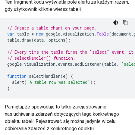
Ten fragment kodu wyświetla pole alertu za każdym razem,
gdy użytkownik kliknie wiersz tabeli:
// Create a table chart on your page.
var
 table 
=
new
 google
.
visualization
.
Table
(
document
.
table
.
draw
(
data
,
 options
);
// Every time the table fires the "select" event, it
// selectHandler() function.
google
.
visualization
.
events
.
addListener
(
table
,
'sele
function
 selectHandler
(
e
)
{
  alert
(
'A table row was selected'
);
}
Pamiętaj, że spowoduje to tylko zarejestrowanie
nasłuchiwania zdarzeń dotyczących tego konkretnego
obiektu tabeli. Rejestrować się można jedynie w celu
odbierania zdarzeń z konkretnego obiektu.