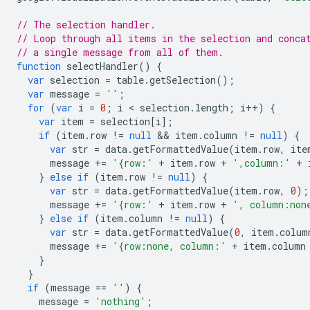
// The selection handler.
// Loop through all items in the selection and conca
// a single message from all of them.
function
 selectHandler
()
{
var
 selection 
=
 table
.
getSelection
();
var
 message 
=
''
;
for
(
var
 i 
=
0
;
 i 
<
 selection
.
length
;
 i
++)
{
var
 item 
=
 selection
[
i
];
if
(
item
.
row 
!=
null
&&
 item
.
column 
!=
null
)
{
var
 str 
=
 data
.
getFormattedValue
(
item
.
row
,
 ite
      message 
+=
'{row:'
+
 item
.
row 
+
',column:'
+
 
}
else
if
(
item
.
row 
!=
null
)
{
var
 str 
=
 data
.
getFormattedValue
(
item
.
row
,
0
);
      message 
+=
'{row:'
+
 item
.
row 
+
', column:non
}
else
if
(
item
.
column 
!=
null
)
{
var
 str 
=
 data
.
getFormattedValue
(
0
,
 item
.
colum
      message 
+=
'{row:none, column:'
+
 item
.
column
}
}
if
(
message 
==
''
)
{
    message 
=
'nothing'
;