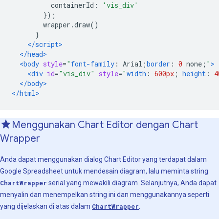
          containerId
:
'vis_div'
});
        wrapper
.
draw
()
}
</script>
</head>
<body
style
=
"
font-family
:
 Arial
;
border
:
0
 none
;
"
>
<div
id
=
"vis_div"
style
=
"
width
:
600px
;
height
:
4
</body>
</html>
Menggunakan Chart Editor dengan Chart
Wrapper
Anda dapat menggunakan dialog Chart Editor yang terdapat dalam
Google Spreadsheet untuk mendesain diagram, lalu meminta string
ChartWrapper
serial yang mewakili diagram. Selanjutnya, Anda dapat
menyalin dan menempelkan string ini dan menggunakannya seperti
yang dijelaskan di atas dalam
ChartWrapper
.