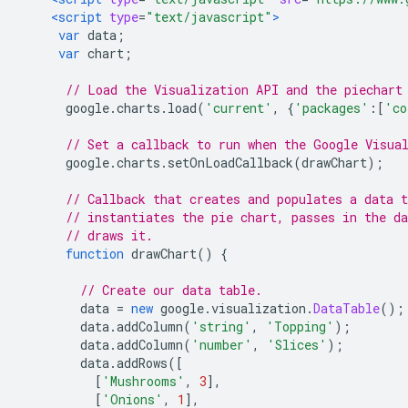
<script
type
=
"text/javascript"
>
var
 data
;
var
 chart
;
// Load the Visualization API and the piechart
      google
.
charts
.
load
(
'current'
,
{
'packages'
:[
'co
// Set a callback to run when the Google Visua
      google
.
charts
.
setOnLoadCallback
(
drawChart
);
// Callback that creates and populates a data t
// instantiates the pie chart, passes in the da
// draws it.
function
 drawChart
()
{
// Create our data table.
        data 
=
new
 google
.
visualization
.
DataTable
();
        data
.
addColumn
(
'string'
,
'Topping'
);
        data
.
addColumn
(
'number'
,
'Slices'
);
        data
.
addRows
([
[
'Mushrooms'
,
3
],
[
'Onions'
,
1
],