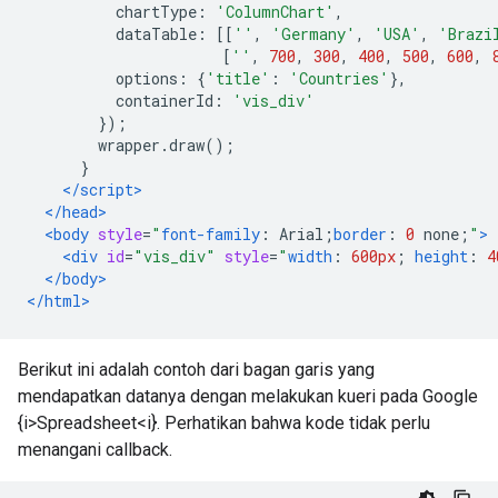
          chartType
:
'ColumnChart'
,
          dataTable
:
[[
''
,
'Germany'
,
'USA'
,
'Brazi
[
''
,
700
,
300
,
400
,
500
,
600
,
          options
:
{
'title'
:
'Countries'
},
          containerId
:
'vis_div'
});
        wrapper
.
draw
();
}
</script>
</head>
<body
style
=
"
font-family
:
 Arial
;
border
:
0
 none
;
"
>
<div
id
=
"vis_div"
style
=
"
width
:
600px
;
height
:
4
</body>
</html>
Berikut ini adalah contoh dari bagan garis yang
mendapatkan datanya dengan melakukan kueri pada Google
{i>Spreadsheet<i}. Perhatikan bahwa kode tidak perlu
menangani callback.