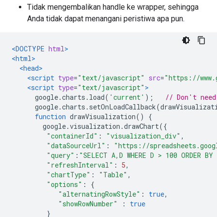
Tidak mengembalikan handle ke wrapper, sehingga
Anda tidak dapat menangani peristiwa apa pun.
<DOCTYPE
html
>
<html>
<head>
<script
type
=
"text/javascript"
src
=
"https://www.
<script
type
=
"text/javascript"
>
      google
.
charts
.
load
(
'current'
);
// Don't need
      google
.
charts
.
setOnLoadCallback
(
drawVisualizat
function
 drawVisualization
()
{
        google
.
visualization
.
drawChart
({
"containerId"
:
"visualization_div"
,
"dataSourceUrl"
:
"https://spreadsheets.goog
"query"
:
"SELECT A,D WHERE D > 100 ORDER BY
"refreshInterval"
:
5
,
"chartType"
:
"Table"
,
"options"
:
{
"alternatingRowStyle"
:
true
,
"showRowNumber"
:
true
}