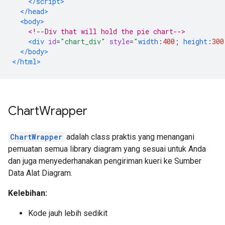
</script>
</head>
<body>
<!--Div that will hold the pie chart-->
<div
id
=
"chart_div"
style
=
"
width
:
400
;
height
:
300
</body>
</html>
Chart
Wrapper
ChartWrapper
adalah class praktis yang menangani
pemuatan semua library diagram yang sesuai untuk Anda
dan juga menyederhanakan pengiriman kueri ke Sumber
Data Alat Diagram.
Kelebihan:
Kode jauh lebih sedikit