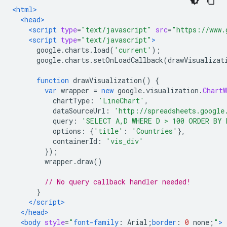
<html>
<head>
<script
type
=
"text/javascript"
src
=
"https://www.
<script
type
=
"text/javascript"
>
      google
.
charts
.
load
(
'current'
);
      google
.
charts
.
setOnLoadCallback
(
drawVisualizat
function
 drawVisualization
()
{
var
 wrapper 
=
new
 google
.
visualization
.
ChartW
          chartType
:
'LineChart'
,
          dataSourceUrl
:
'http://spreadsheets.google
          query
:
'SELECT A,D WHERE D > 100 ORDER BY 
          options
:
{
'title'
:
'Countries'
},
          containerId
:
'vis_div'
});
        wrapper
.
draw
()
// No query callback handler needed!
}
</script>
</head>
<body
style
=
"
font-family
:
 Arial
;
border
:
0
 none
;
"
>