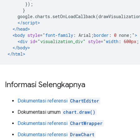
});
}
    google
.
charts
.
setOnLoadCallback
(
drawVisualizatio
</script>
</head>
<body
style
=
"
font-family
:
 Arial
;
border
:
0
 none
;
"
>
<div
id
=
"visualization_div"
style
=
"
width
:
600px
;
</body>
</html>
Informasi Selengkapnya
Dokumentasi referensi
ChartEditor
Dokumentasi umum
chart.draw()
Dokumentasi referensi
ChartWrapper
Dokumentasi referensi
DrawChart