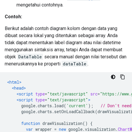
mengetahui contohnya.
Contoh:
Berikut adalah contoh diagram kolom dengan data yang
dibuat secara lokal yang ditentukan sebagai array. Anda
tidak dapat menentukan label diagram atau nilai datetime
menggunakan sintaksis array, tetapi Anda dapat membuat
objek
DataTable
secara manual dengan nilai tersebut dan
meneruskannya ke properti
dataTable
.
<html>
<head>
<script
type
=
"text/javascript"
src
=
"https://www.
<script
type
=
"text/javascript"
>
      google
.
charts
.
load
(
'current'
);
// Don't need
      google
.
charts
.
setOnLoadCallback
(
drawVisualizat
function
 drawVisualization
()
{
var
 wrapper 
=
new
 google
.
visualization
.
ChartW