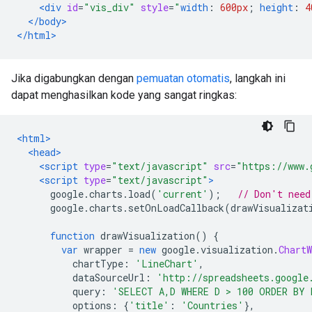
<div
id
=
"vis_div"
style
=
"
width
:
600px
;
height
:
4
</body>
</html>
Jika digabungkan dengan
pemuatan otomatis
, langkah ini
dapat menghasilkan kode yang sangat ringkas:
<html>
<head>
<script
type
=
"text/javascript"
src
=
"https://www.
<script
type
=
"text/javascript"
>
      google
.
charts
.
load
(
'current'
);
// Don't need
      google
.
charts
.
setOnLoadCallback
(
drawVisualizat
function
 drawVisualization
()
{
var
 wrapper 
=
new
 google
.
visualization
.
ChartW
          chartType
:
'LineChart'
,
          dataSourceUrl
:
'http://spreadsheets.google
          query
:
'SELECT A,D WHERE D > 100 ORDER BY 
          options
:
{
'title'
:
'Countries'
},