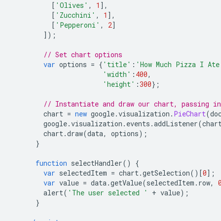
[
'Olives'
,
1
],
[
'Zucchini'
,
1
],
[
'Pepperoni'
,
2
]
]);
// Set chart options
var
 options 
=
{
'title'
:
'How Much Pizza I Ate
'width'
:
400
,
'height'
:
300
};
// Instantiate and draw our chart, passing i
        chart 
=
new
 google
.
visualization
.
PieChart
(
do
        google
.
visualization
.
events
.
addListener
(
char
        chart
.
draw
(
data
,
 options
);
}
function
 selectHandler
()
{
var
 selectedItem 
=
 chart
.
getSelection
()[
0
];
var
 value 
=
 data
.
getValue
(
selectedItem
.
row
,
        alert
(
'The user selected '
+
 value
);
}