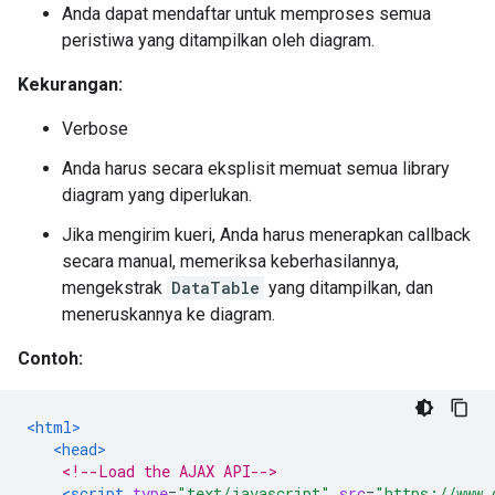
Anda dapat mendaftar untuk memproses semua
peristiwa yang ditampilkan oleh diagram.
Kekurangan:
Verbose
Anda harus secara eksplisit memuat semua library
diagram yang diperlukan.
Jika mengirim kueri, Anda harus menerapkan callback
secara manual, memeriksa keberhasilannya,
mengekstrak
DataTable
yang ditampilkan, dan
meneruskannya ke diagram.
Contoh:
<html>
<head>
<!--Load the AJAX API-->
<script
type
=
"text/javascript"
src
=
"https://www.