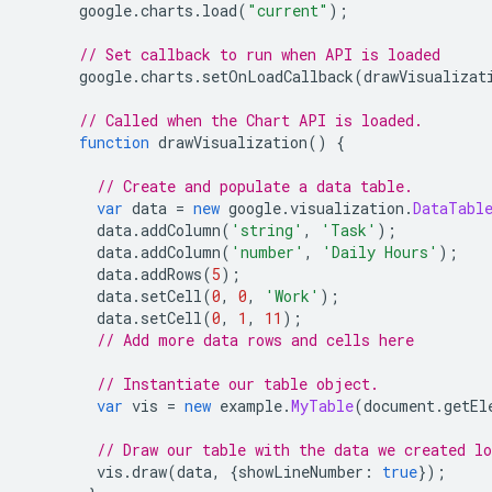
      google
.
charts
.
load
(
"current"
);
// Set callback to run when API is loaded
      google
.
charts
.
setOnLoadCallback
(
drawVisualizat
// Called when the Chart API is loaded.
function
 drawVisualization
()
{
// Create and populate a data table.
var
 data 
=
new
 google
.
visualization
.
DataTabl
        data
.
addColumn
(
'string'
,
'Task'
);
        data
.
addColumn
(
'number'
,
'Daily Hours'
);
        data
.
addRows
(
5
);
        data
.
setCell
(
0
,
0
,
'Work'
);
        data
.
setCell
(
0
,
1
,
11
);
// Add more data rows and cells here
// Instantiate our table object.
var
 vis 
=
new
 example
.
MyTable
(
document
.
getEl
// Draw our table with the data we created lo
        vis
.
draw
(
data
,
{
showLineNumber
:
true
});