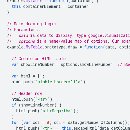
example
.
MyTable
=
function
(
container
)
{
this
.
containerElement 
=
 container
;
}
// Main drawing logic.
// Parameters:
//   
data
 is data to display, type google.visualizat
//   
options
 is a name/value map of options. Our exa
example
.
MyTable
.
prototype
.
draw 
=
function
(
data
,
 opti
// Create an HTML table
var
 showLineNumber 
=
 options
.
showLineNumber
;
// Bo
var
 html 
=
[];
  html
.
push
(
'<table border="1">'
);
// Header row
  html
.
push
(
'<tr>'
);
if
(
showLineNumber
)
{
    html
.
push
(
'<th>Seq</th>'
);
}
for
(
var
 col 
=
0
;
 col 
<
 data
.
getNumberOfColumns
();
    html
.
push
(
'<th>'
+
this
.
escapeHtml
(
data
.
getColu