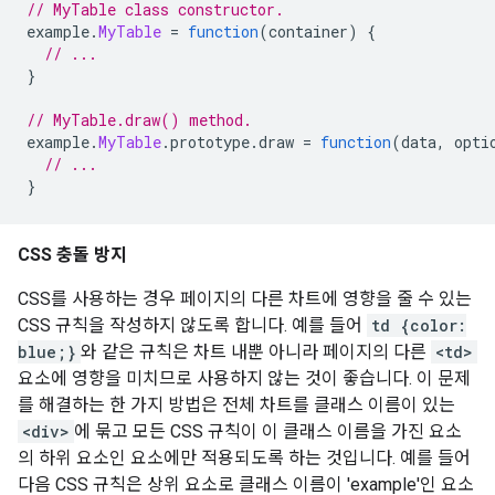
// MyTable class constructor.
example
.
MyTable
=
function
(
container
)
{
// ...
}
// MyTable.draw() method.
example
.
MyTable
.
prototype
.
draw 
=
function
(
data
,
 opti
// ...
}
CSS 충돌 방지
CSS를 사용하는 경우 페이지의 다른 차트에 영향을 줄 수 있는
CSS 규칙을 작성하지 않도록 합니다. 예를 들어
td {color:
blue;}
와 같은 규칙은 차트 내뿐 아니라 페이지의 다른
<td>
요소에 영향을 미치므로 사용하지 않는 것이 좋습니다. 이 문제
를 해결하는 한 가지 방법은 전체 차트를 클래스 이름이 있는
<div>
에 묶고 모든 CSS 규칙이 이 클래스 이름을 가진 요소
의 하위 요소인 요소에만 적용되도록 하는 것입니다. 예를 들어
다음 CSS 규칙은 상위 요소로 클래스 이름이 'example'인 요소