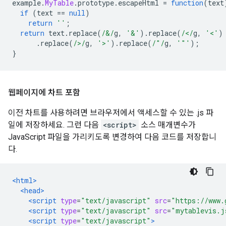
example
.
MyTable
.
prototype
.
escapeHtml 
=
function
(
text
if
(
text 
==
null
)
return
''
;
return
 text
.
replace
(
/&/
g
,
'&'
).
replace
(
/</
g
,
'<'
)
.
replace
(
/>/
g
,
'>'
).
replace
(
/"/
g
,
'"'
);
}
웹페이지에 차트 포함
이전 차트를 사용하려면 브라우저에서 액세스할 수 있는 .js 파
일에 저장하세요. 그런 다음
<script>
소스 매개변수가
JavaScript 파일을 가리키도록 변경하여 다음 코드를 저장합니
다.
<html>
<head>
<script
type
=
"text/javascript"
src
=
"https://www.
<script
type
=
"text/javascript"
src
=
"mytablevis.j
<script
type
=
"text/javascript"
>