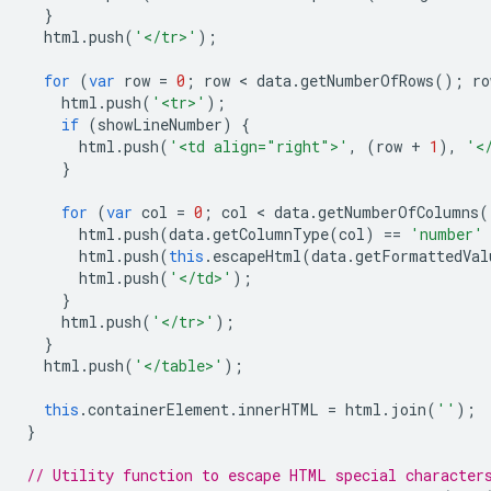
}
  html
.
push
(
'</tr>'
);
for
(
var
 row 
=
0
;
 row 
<
 data
.
getNumberOfRows
();
 ro
    html
.
push
(
'<tr>'
);
if
(
showLineNumber
)
{
      html
.
push
(
'<td align="right">'
,
(
row 
+
1
),
'<
}
for
(
var
 col 
=
0
;
 col 
<
 data
.
getNumberOfColumns
(
      html
.
push
(
data
.
getColumnType
(
col
)
==
'number'
      html
.
push
(
this
.
escapeHtml
(
data
.
getFormattedVal
      html
.
push
(
'</td>'
);
}
    html
.
push
(
'</tr>'
);
}
  html
.
push
(
'</table>'
);
this
.
containerElement
.
innerHTML 
=
 html
.
join
(
''
);
}
// Utility function to escape HTML special character