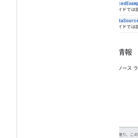
Advanced
Exam
このガイドでは
Sql
Data
Sourc
このガイドでは
詳細情報
データソース 
特に記載のない限り、こ