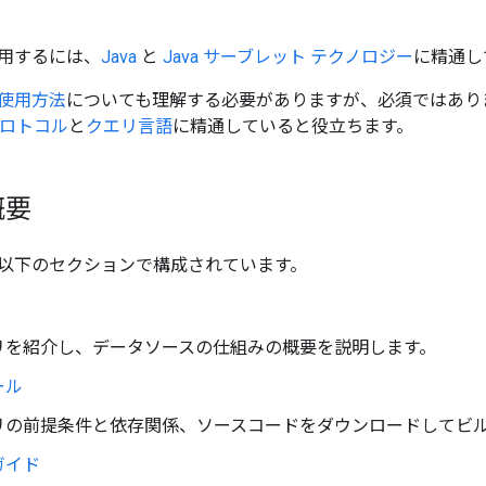
用するには、
Java
と
Java サーブレット テクノロジー
に精通し
使用方法
についても理解する必要がありますが、必須ではありませ
プロトコル
と
クエリ言語
に精通していると役立ちます。
概要
以下のセクションで構成されています。
リを紹介し、データソースの仕組みの概要を説明します。
ール
リの前提条件と依存関係、ソースコードをダウンロードしてビ
ガイド