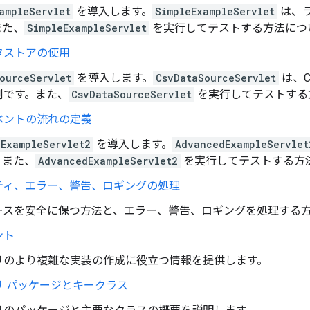
ampleServlet
を導入します。
SimpleExampleServlet
は、
また、
SimpleExampleServlet
を実行してテストする方法につ
タストアの使用
ourceServlet
を導入します。
CsvDataSourceServlet
は、C
例です。また、
CsvDataSourceServlet
を実行してテストする
ベントの流れの定義
ExampleServlet2
を導入します。
AdvancedExampleServlet
。また、
AdvancedExampleServlet2
を実行してテストする方
ティ、エラー、警告、ロギングの処理
ースを安全に保つ方法と、エラー、警告、ロギングを処理する
ント
リのより複雑な実装の作成に役立つ情報を提供します。
リ パッケージとキークラス