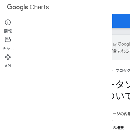
Charts
ホーム
ガイド
リファレンス
サポート
情報
チャット
は誤りが含まれる
概要
API
ホーム
プロダ
グラフへようこそ！
クイックスタート
データソ
チャート ライブラリを読み込む
につい
データの準備
グラフをカスタマイズする
グラフを描画する
このページの内
複数のグラフを作成する
視聴者
ガイドの概要
グラフの種類