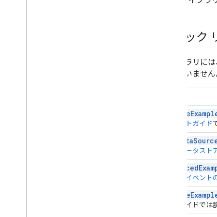
ライブラ
ツールバー
グラフ編集者
クイック 
グラフのデータ
データテーブルとデータビュー
ライブラリには
データの役割
明していません
日時
データベースと接続する方法
例
他のソースからのグラフデータの取り
込み
SimpleExampl
Google スプレッドシートからデータを
スタートガイド
取り込む
Csv
Data
Sourc
新しいタイプのデータソースを実装す
る方法
外部データスト
AdvancedExam
機能とイベント
Simple
Exampl
このガイドでは