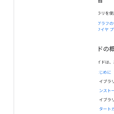
視聴者
組織図
円グラフ
サンキー ダイアグラム
ライブラリを使
散布図
また、
グラフの
階段面グラフ
API の
ワイヤ 
表グラフ
タイムライン
ツリーマップ
ガイドの
トレンドライン
Vega
Chart
ウォーターフォール チャート
このガイドは、
ワードツリー
はじめに
その他の例
ライブラ
グラフの描画方法
インスト
はじめに
Chart
.
draw(
)
ライブラ
チャートラッパー
スタート
インタラクティビティを追加する