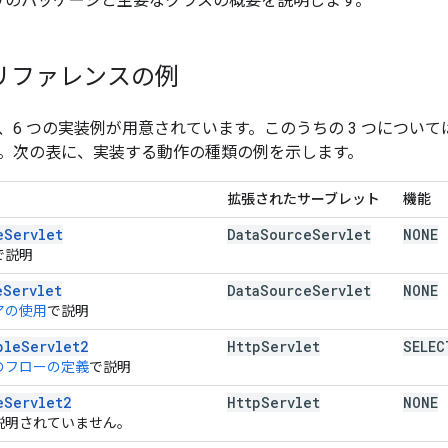
リのパッケージと主要なクラスの概要を説明します。
リファレンスの例
、6 つの実装例が用意されています。このうちの 3 つについ
。次の表に、実装する動作の種類の例を示します。
拡張されたサーブレット
機能
eServlet
Data
Source
Servlet
NONE
で説明
e
Servlet
Data
Source
Servlet
NONE
アの使用
で説明
pleServlet2
Http
Servlet
SELEC
のフローの定義
で説明
e
Servlet2
Http
Servlet
NONE
説明されていません。