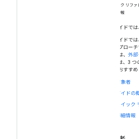
クイック リファ
グラフ ギャラリー
詳細情報
アノテーション グラフ
面グラフ
このガイドでは
棒グラフ
バブルチャート
このガイドでは
カレンダーのグラフ
このアプローチ
ろうそく立てチャート
ョンでは、
外部
縦棒グラフ
よっては、3 
複合グラフ
ことをおすすめ
差分チャート
ドーナツグラフ
対象者
ガントチャート
ガイドの
ゲージチャート
マップチャート
クイック
ヒストグラム
詳細情報
間隔
折れ線グラフ
マップ