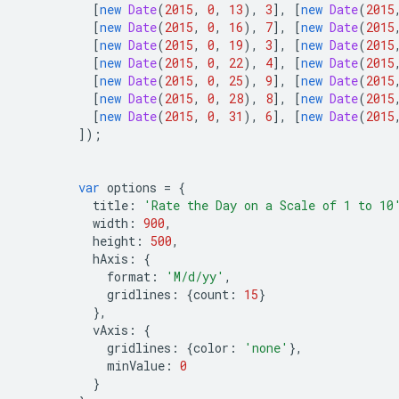
[
new
Date
(
2015
,
0
,
13
),
3
],
[
new
Date
(
2015
[
new
Date
(
2015
,
0
,
16
),
7
],
[
new
Date
(
2015
[
new
Date
(
2015
,
0
,
19
),
3
],
[
new
Date
(
2015
[
new
Date
(
2015
,
0
,
22
),
4
],
[
new
Date
(
2015
[
new
Date
(
2015
,
0
,
25
),
9
],
[
new
Date
(
2015
[
new
Date
(
2015
,
0
,
28
),
8
],
[
new
Date
(
2015
[
new
Date
(
2015
,
0
,
31
),
6
],
[
new
Date
(
2015
]);
var
 options 
=
{
          title
:
'Rate the Day on a Scale of 1 to 10
          width
:
900
,
          height
:
500
,
          hAxis
:
{
            format
:
'M/d/yy'
,
            gridlines
:
{
count
:
15
}
},
          vAxis
:
{
            gridlines
:
{
color
:
'none'
},
            minValue
:
0
}