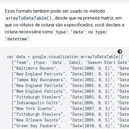
Esse formato também pode ser usado no método
arrayToDataTable()
, desde que na primeira matriz, em
que os rótulos de coluna são especificados, você declare a
coluna necessária como
type: 'date'
ou
type:
'datetime'
.
var data = google.visualization.arrayToDataTable([

  ["Team", {type: 'date', label: 'Season Start Date'
  ["Baltimore Ravens",     "Date(2000, 8, 5)", "Date
  ["New England Patriots", "Date(2001, 8, 5)", "Date
  ["Tampa Bay Buccaneers", "Date(2002, 8, 5)", "Date
  ["New England Patriots", "Date(2003, 8, 5)", "Date
  ["New England Patriots", "Date(2004, 8, 5)", "Date
  ["Pittsburgh Steelers",  "Date(2005, 8, 5)", "Date
  ["Indianapolis Colts",   "Date(2006, 8, 5)", "Date
  ["New York Giants",      "Date(2007, 8, 5)", "Date
  ["Pittsburgh Steelers",  "Date(2008, 8, 5)", "Date
  ["New Orleans Saints",   "Date(2009, 8, 5)", "Date
  ["Green Bay Packers",    "Date(2010, 8, 5)", "Date