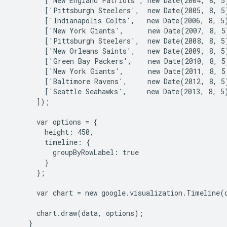
        ['New England Patriots', new Date(2004, 8, 5)
        ['Pittsburgh Steelers',  new Date(2005, 8, 5)
        ['Indianapolis Colts',   new Date(2006, 8, 5)
        ['New York Giants',      new Date(2007, 8, 5)
        ['Pittsburgh Steelers',  new Date(2008, 8, 5)
        ['New Orleans Saints',   new Date(2009, 8, 5)
        ['Green Bay Packers',    new Date(2010, 8, 5)
        ['New York Giants',      new Date(2011, 8, 5)
        ['Baltimore Ravens',     new Date(2012, 8, 5)
        ['Seattle Seahawks',     new Date(2013, 8, 5)
      ]);

      var options = {

        height: 450,

        timeline: {

          groupByRowLabel: true

        }

      };

      var chart = new google.visualization.Timeline(
      chart.draw(data, options);

    }
