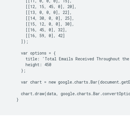
        [[11, 0, 0, 0], 15],

        [[12, 15, 45, 0], 20],

        [[13, 0, 0, 0], 22],

        [[14, 30, 0, 0], 25],

        [[15, 12, 0, 0], 30],

        [[16, 45, 0], 32],

        [[16, 59, 0], 42]

      ]);

      var options = {

        title: 'Total Emails Received Throughout the 
        height: 450

      };

      var chart = new google.charts.Bar(document.get
      chart.draw(data, google.charts.Bar.convertOptio
    }
