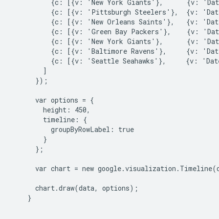
          {c: [{v: 'New York Giants'},      {v: 'Dat
          {c: [{v: 'Pittsburgh Steelers'},  {v: 'Dat
          {c: [{v: 'New Orleans Saints'},   {v: 'Dat
          {c: [{v: 'Green Bay Packers'},    {v: 'Dat
          {c: [{v: 'New York Giants'},      {v: 'Dat
          {c: [{v: 'Baltimore Ravens'},     {v: 'Dat
          {c: [{v: 'Seattle Seahawks'},     {v: 'Dat
        ]

      });

      var options = {

        height: 450,

        timeline: {

          groupByRowLabel: true

        }

      };

      var chart = new google.visualization.Timeline(
      chart.draw(data, options);

    }
