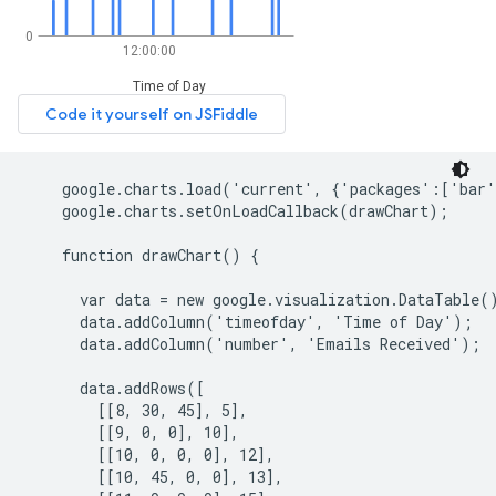
    google.charts.load('current', {'packages':['bar'
    google.charts.setOnLoadCallback(drawChart);

    function drawChart() {

      var data = new google.visualization.DataTable()
      data.addColumn('timeofday', 'Time of Day');

      data.addColumn('number', 'Emails Received');

      data.addRows([

        [[8, 30, 45], 5],

        [[9, 0, 0], 10],

        [[10, 0, 0, 0], 12],

        [[10, 45, 0, 0], 13],
