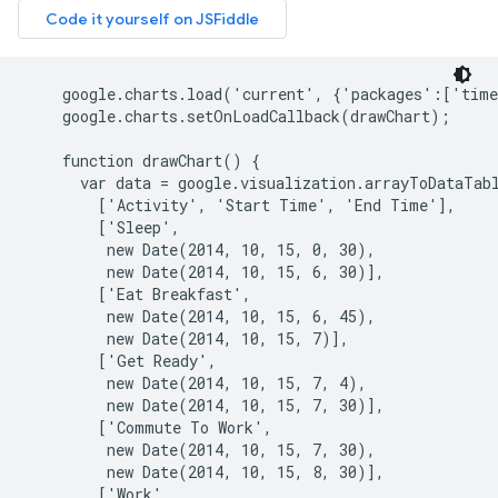
    google.charts.load('current', {'packages':['time
    google.charts.setOnLoadCallback(drawChart);

    function drawChart() {

      var data = google.visualization.arrayToDataTabl
        ['Activity', 'Start Time', 'End Time'],

        ['Sleep',

         new Date(2014, 10, 15, 0, 30),

         new Date(2014, 10, 15, 6, 30)],

        ['Eat Breakfast',

         new Date(2014, 10, 15, 6, 45),

         new Date(2014, 10, 15, 7)],

        ['Get Ready',

         new Date(2014, 10, 15, 7, 4),

         new Date(2014, 10, 15, 7, 30)],

        ['Commute To Work',

         new Date(2014, 10, 15, 7, 30),

         new Date(2014, 10, 15, 8, 30)],

        ['Work',
