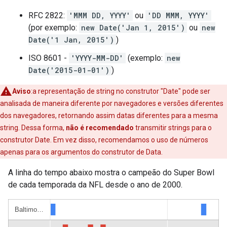
RFC 2822:
'MMM DD, YYYY'
ou
'DD MMM, YYYY'
(por exemplo:
new Date('Jan 1, 2015')
ou
new
Date('1 Jan, 2015')
)
ISO 8601 -
'YYYY-MM-DD'
(exemplo:
new
Date('2015-01-01')
)
Aviso
:a representação de string no construtor "Date" pode ser
analisada de maneira diferente por navegadores e versões diferentes
dos navegadores, retornando assim datas diferentes para a mesma
string. Dessa forma,
não é recomendado
transmitir strings para o
construtor Date. Em vez disso, recomendamos o uso de números
apenas para os argumentos do construtor de Data.
A linha do tempo abaixo mostra o campeão do Super Bowl
de cada temporada da NFL desde o ano de 2000.