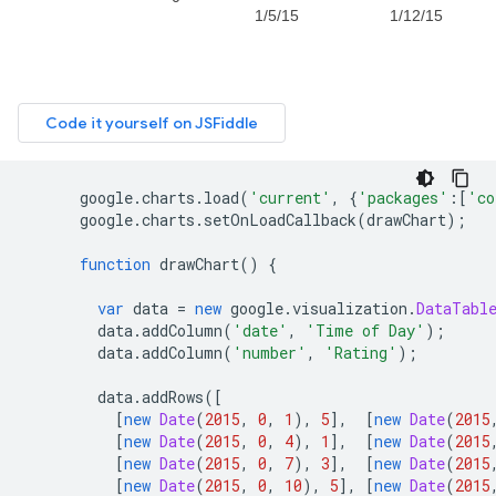
      google
.
charts
.
load
(
'current'
,
{
'packages'
:[
'co
      google
.
charts
.
setOnLoadCallback
(
drawChart
);
function
 drawChart
()
{
var
 data 
=
new
 google
.
visualization
.
DataTabl
        data
.
addColumn
(
'date'
,
'Time of Day'
);
        data
.
addColumn
(
'number'
,
'Rating'
);
        data
.
addRows
([
[
new
Date
(
2015
,
0
,
1
),
5
],
[
new
Date
(
2015
[
new
Date
(
2015
,
0
,
4
),
1
],
[
new
Date
(
2015
[
new
Date
(
2015
,
0
,
7
),
3
],
[
new
Date
(
2015
[
new
Date
(
2015
,
0
,
10
),
5
],
[
new
Date
(
2015