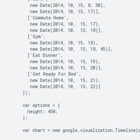
         new Date(2014, 10, 15, 8, 30),

         new Date(2014, 10, 15, 17)],

        ['Commute Home',

         new Date(2014, 10,  15, 17),

         new Date(2014, 10,  15, 18)],

        ['Gym',

         new Date(2014, 10, 15, 18),

         new Date(2014, 10,  15, 18, 45)],

        ['Eat Dinner',

         new Date(2014, 10,  15, 19),

         new Date(2014, 10,  15, 20)],

        ['Get Ready For Bed',

         new Date(2014, 10,  15, 21),

         new Date(2014, 10,  15, 22)]

      ]);

      var options = {

        height: 450,

      };

      var chart = new google.visualization.Timeline(