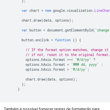
};
var
 chart 
=
new
 google
.
visualization
.
LineCha
        chart
.
draw
(
data
,
 options
);
var
 button 
=
 document
.
getElementById
(
'change
        button
.
onclick 
=
function
()
{
// If the format option matches, change it
// if not, reset it to the original format
          options
.
hAxis
.
format 
===
'M/d/yy'
?
          options
.
hAxis
.
format 
=
'MMM dd, yyyy'
:
          options
.
hAxis
.
format 
=
'M/d/yy'
;
          chart
.
draw
(
data
,
 options
);
};
}
Também é possível fornecer regras de formatação para