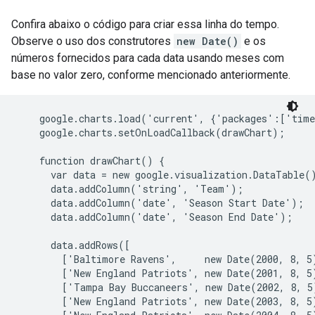
Confira abaixo o código para criar essa linha do tempo.
Observe o uso dos construtores
new Date()
e os
números fornecidos para cada data usando meses com
base no valor zero, conforme mencionado anteriormente.
    google.charts.load('current', {'packages':['time
    google.charts.setOnLoadCallback(drawChart);

    function drawChart() {

      var data = new google.visualization.DataTable()
      data.addColumn('string', 'Team');

      data.addColumn('date', 'Season Start Date');

      data.addColumn('date', 'Season End Date');

      data.addRows([

        ['Baltimore Ravens',     new Date(2000, 8, 5)
        ['New England Patriots', new Date(2001, 8, 5)
        ['Tampa Bay Buccaneers', new Date(2002, 8, 5)
        ['New England Patriots', new Date(2003, 8, 5)