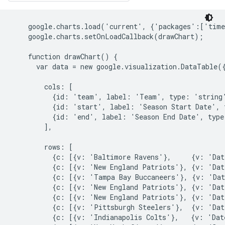
    google.charts.load('current', {'packages':['time
    google.charts.setOnLoadCallback(drawChart);

    function drawChart() {

      var data = new google.visualization.DataTable({
        cols: [

          {id: 'team', label: 'Team', type: 'string'
          {id: 'start', label: 'Season Start Date', 
          {id: 'end', label: 'Season End Date', type
        ],

        rows: [

          {c: [{v: 'Baltimore Ravens'},     {v: 'Dat
          {c: [{v: 'New England Patriots'}, {v: 'Dat
          {c: [{v: 'Tampa Bay Buccaneers'}, {v: 'Dat
          {c: [{v: 'New England Patriots'}, {v: 'Dat
          {c: [{v: 'New England Patriots'}, {v: 'Dat
          {c: [{v: 'Pittsburgh Steelers'},  {v: 'Dat
          {c: [{v: 'Indianapolis Colts'},   {v: 'Dat