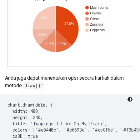
Anda juga dapat menentukan opsi secara harfiah dalam
metode
draw()
:
chart.draw(data, {

  width: 400,

  height: 240,

  title: 'Toppings I Like On My Pizza',

  colors: ['#e0440e', '#e6693e', '#ec8f6e', '#f3b49f
  is3D: true
