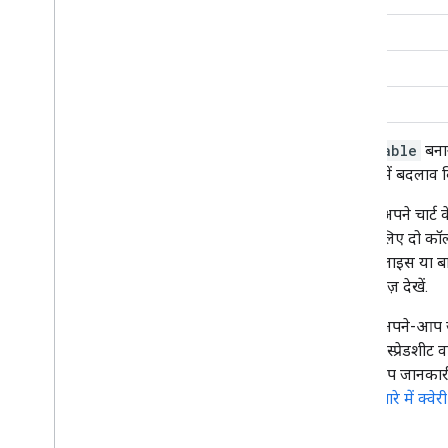
टूलबार
ज़ैतून
चार्ट संपादक
तुरई
चार्ट डेटा
पैपरोनी
Data
Tables और Data
Views
डेटा भूमिकाएं
DataTable
बनान
तारीख और समय
बाद, उसमें बदलाव क
अपना डेटाबेस कनेक्ट करने का तरीका
अन्य स्रोतों से चार्ट डेटा डालें
आपको अपने चार्ट 
Google Sheets से डेटा डालें
दोनों के लिए दो कॉ
डेटा सोर्स के नए टाइप को लागू करने का तरीका
कॉलम स्लाइस या बार क
के दस्तावेज़ देखें.
टेबल में अपने-आप ज
Google स्प्रेडशीट 
अपने-आप जानकार
सोर्स के बारे में क्वे