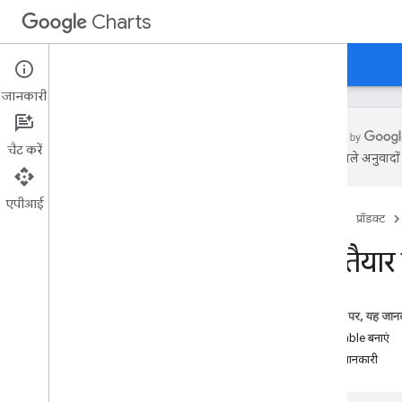
Charts
होम पेज
गाइड
रेफ़रंस
सहायता
जानकारी
चैट करें
एआई से मिले अनुवादों म
समीक्षा
एपीआई
होम पेज
प्रॉडक्ट
नमस्ते
,
चार्ट!
क्विकस्टार्ट
डेटा तैयार 
चार्ट लाइब्रेरी लोड करना
डेटा तैयार करें
चार्ट को पसंद के मुताबिक बनाएं
इस पेज पर, यह जानक
चार्ट बनाएं
DataTable बनाएं
एक से ज़्यादा चार्ट बनाएं
ज़्यादा जानकारी
चार्ट के टाइप