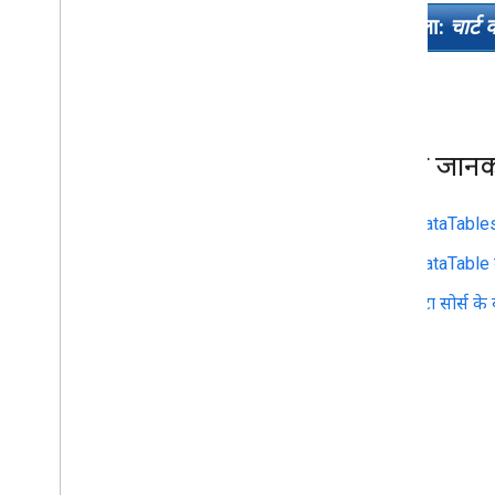
अगला:
चार्ट
ज़्यादा जान
DataTable
DataTable का
डेटा सोर्स के 