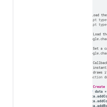
चार्ट गैलरी
<html>
<head>
एनोटेशन चार्ट
<!--Load the
एरिया चार्ट
<script
type
बार चार्ट
<script
type
बबल चार्ट
कैलेंडर चार्ट
// Load th
      google
.
cha
कैंडलस्टिक चार्ट
कॉलम चार्ट
// Set a c
कॉम्बो चार्ट
      google
.
cha
अंतर दिखाने वाला चार्ट
डोनट चार्ट
// Callbac
// instant
गांट चार्ट
// draws i
गॉज चार्ट
function
 d
जियोचार्ट
हिस्टोग्राम
// Create
इंटरवल
var
 data 
=
      data
.
addC
लाइन चार्ट
      data
.
addC
मैप
      data
.
addR