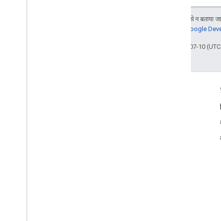
जब तक कुछ अलग से न बताया जाए
जानकारी के लिए,
Google Devel
आखिरी बार 2024-07-10 (UTC)
क्या आपका कोई सवाल है?
फ़ोरम
समस्याएं और अनुरोध
अक्सर पूछे जाने वाले सवाल