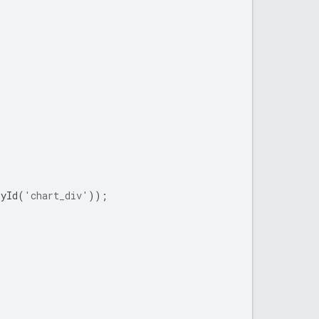
ById
(
'chart_div'
));