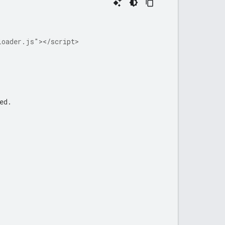
loader.js"
></script>
ed.