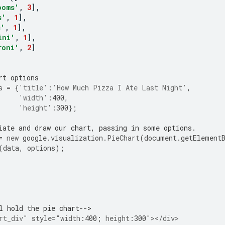
ooms'
,
3
],
s'
,
1
],
s'
,
1
],
ini'
,
1
],
roni'
,
2
]
rt options
s 
=
{
'title'
:
'How Much Pizza I Ate Last Night'
,
'width'
:
400
,
'height'
:
300
};
iate and draw our chart, passing in some options.
=
new
 google
.
visualization
.
PieChart
(
document
.
getElement
(
data
,
 options
);
l hold the pie chart-->
rt_div"
style
=
"
width
:
400
;
height
:
300
"
></div>