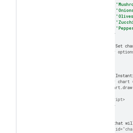
संगठन चार्ट
[
'Mushr
पाई चार्ट
[
'Onion
सांकी डायग्राम
[
'Olive
[
'Zucch
स्कैटर चार्ट
[
'Peppe
स्टेप्ड एरिया चार्ट
]);
टेबल चार्ट
समयावधि
// Set cha
ट्री मैप चार्ट
var
 option
ट्रेंडलाइन
शाकाहारी चार्ट
वॉटरफ़ॉल चार्ट
// Instant
वर्ड ट्री
var
 chart 
अलग-अलग तरह के उदाहरण
      chart
.
draw
}
</script>
चार्ट कैसे बनाएं
</head>
परिचय
index
.
draw(
)
<body>
चार्टरैपर
<!--Div that wil
<div
id
=
"cha
इंटरैक्शन जोड़ें