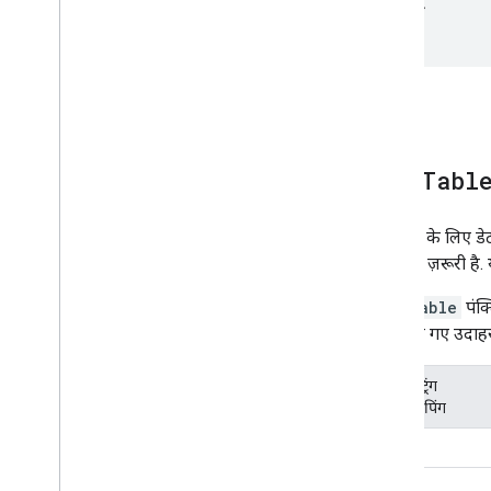
</body>
चार्ट वाली स्प्रेडशीट इस्तेमाल करने का तरीका
</html>
PNG प्रिंट कैसे करें
बेहतर इस्तेमाल के लिए
चार्ट को पसंद के मुताबिक बनाने का तरीका
ऐक्सिस के विकल्प
नया चार्ट टाइप बनाने का तरीका
Data
Tabl
क्रॉसहेयर
फ़ॉर्मैट करने वाले
सभी चार्ट के लिए डे
लाइनें
रैप करना ज़रूरी है
ओवरले
पॉइंट
DataTable
पंक्
टूलटिप
ऊपर दिए गए उदाहर
विकास डिवाइस
टाइप: स्ट्रिंग
चार्ट के साथ इंटरैक्ट करना
लेबल: टॉपिंग
इवेंट
मशरूम
ऐनिमेशन
कंट्रोल और डैशबोर्ड
प्याज़