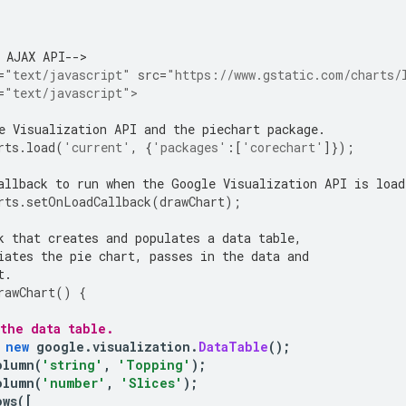
 AJAX API-->
=
"text/javascript"
src
=
"https://www.gstatic.com/charts/
=
"text/javascript"
>
e Visualization API and the piechart package.
rts
.
load
(
'current'
,
{
'packages'
:[
'corechart'
]});
allback to run when the Google Visualization API is load
rts
.
setOnLoadCallback
(
drawChart
);
k that creates and populates a data table, 
iates the pie chart, passes in the data and
t.
rawChart
()
{
 the data table.
new
 google
.
visualization
.
DataTable
();
olumn
(
'string'
,
'Topping'
);
olumn
(
'number'
,
'Slices'
);
ows
([