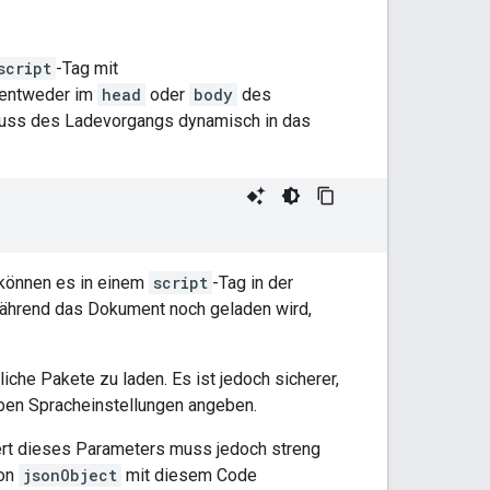
script
-Tag mit
h entweder im
head
oder
body
des
uss des Ladevorgangs dynamisch in das
 können es in einem
script
-Tag in der
ährend das Dokument noch geladen wird,
iche Pakete zu laden. Es ist jedoch sicherer,
ben Spracheinstellungen angeben.
rt dieses Parameters muss jedoch streng
von
jsonObject
mit diesem Code