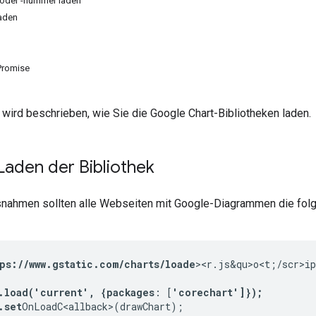
oder -nummer laden
laden
Promise
 wird beschrieben, wie Sie die Google Chart-Bibliotheken laden.
Laden der Bibliothek
nahmen sollten alle Webseiten mit Google-Diagrammen die fol
tps://www.gstatic.com/charts/loade
><r.js&qu>o<t;/scr>ip
.load('current', {packages
: [
'corechart']});

.set
OnLoadC<allback>(drawChart);
