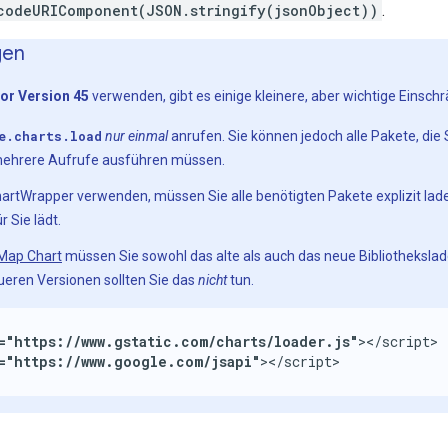
codeURIComponent(JSON.stringify(jsonObject))
.
gen
vor Version 45
verwenden, gibt es einige kleinere, aber wichtige Ein
e.charts.load
nur einmal
anrufen. Sie können jedoch alle Pakete, die 
 mehrere Aufrufe ausführen müssen.
artWrapper verwenden, müssen Sie alle benötigten Pakete explizit lade
r Sie lädt.
Map Chart
müssen Sie sowohl das alte als auch das neue Bibliotheksla
ueren Versionen sollten Sie das
nicht
tun.
="https://www.gstatic.com/charts/loader.js"
></script>

="https://www.google.com/jsapi"
></script>