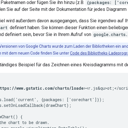
Paketnamen oder fügen Sie ihn hinzu (z.B.
{packages: ['cor
en Sie auf der Seite mit der Dokumentation für jedes Diagramm 
iel wird außerdem davon ausgegangen, dass Sie irgendwo auf Ih
art
definiert haben. Sie können dieser Funktion einen beliebi
nd definiert sein, bevor Sie in Ihrem Aufruf von
google.charts
n Versionen von Google Charts wurde zum Laden der Bibliotheken ein a
mit dem neuen Code finden Sie unter
Code des Bibliotheks-Ladeprog
lständiges Beispiel für das Zeichnen eines Kreisdiagramms mit 
ttps://www.gstatic.com/charts/loade
><r.js&qu>ot;</scri
s.load('current', {packages: ['corechart']});

s.setOnLoadCallback(drawChart);

wChart() {

the chart to be drawn.
