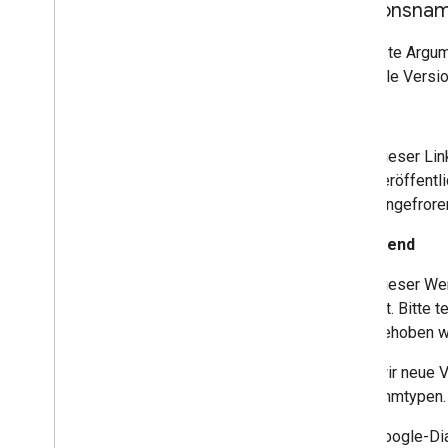
Versionsna
Das erste Argu
spezielle Versi
aktuell
Dieser Lin
veröffentl
eingefrore
Anstehend
Dieser Wer
ist. Bitte
behoben we
Wenn wir neue V
Diagrammtypen. 
Viele Google-Di