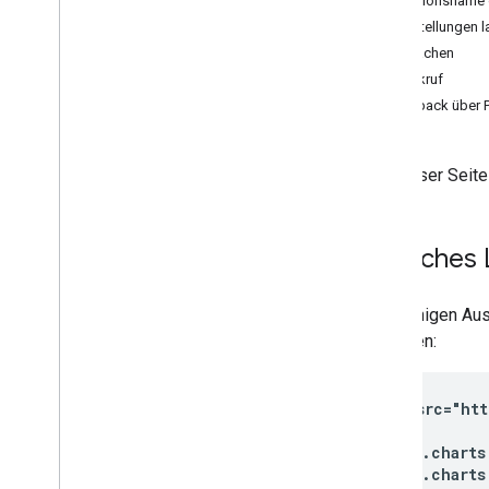
Versionsname 
Diagrammgalerie
Einstellungen 
Anmerkungsdiagramme
Sprachen
Flächendiagramme
Rückruf
Balkendiagramme
Callback über 
Blasendiagramme
Kalenderdiagramme
Auf dieser Seite
Kerzendiagramme
Säulendiagramme
Kombinationsdiagramme
Einfaches 
Diff-Diagramme
Ringdiagramme
Gantt-Charts
Mit wenigen Aus
Tachometerdiagramme
enthalten:
Geo-Diagramme
Histogramme
<script 
src="ht
Intervalle
script

Liniendiagramme
  google.charts
Maps
  google.charts