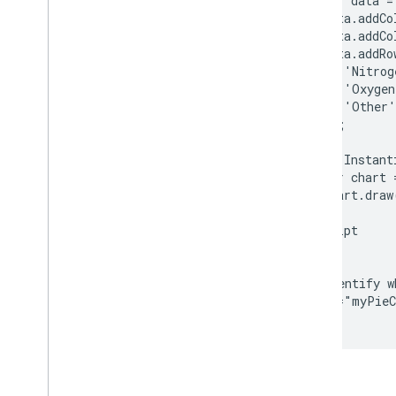
      var data =
Steuerelemente und Dashboards
      data.addCo
Symbolleisten
      data.addCo
Diagramm-Editor
      data.addRow
        ['Nitrog
        ['Oxygen
Diagrammdaten
        ['Other'
Data
Tables und Data
Views
      ]);

Datenrollen
Datum und Uhrzeit
      // Instant
      var chart 
Datenbank verbinden
      chart.draw
Diagrammdaten aus anderen Quellen
    }

aufnehmen
  /s>c<ript

Daten aus Google Tabellen aufnehmen
>/head

Neue Datenquelle implementieren
body

  !-- Identify w
  div id="myPieC
/body