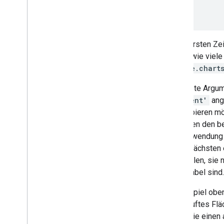
Organigramme
  ...

/script
Kreisdiagramme
Sankey-Diagramme
Streudiagramme
In der ersten Ze
Stufen-Flächendiagramme
davon, wie viel
Tabellendiagramme
google.chart
Zeitplan
Strukturkarten
Das erste Argum
Trendlinien
'current'
ang
Vega
Chart
ausprobieren mö
Wasserfalldiagramme
zwischen den bei
Wortbäume
die Verwendung
Verschiedene Beispiele
in den nächsten
empfehlen, sie 
Diagramme zeichnen
akzeptabel sind.
Einführung
Im Beispiel obe
Chart
.
draw(
)
abgestuftes Flä
Diagramm-Wrapper
Wenn Sie einen 
Interaktivität hinzufügen