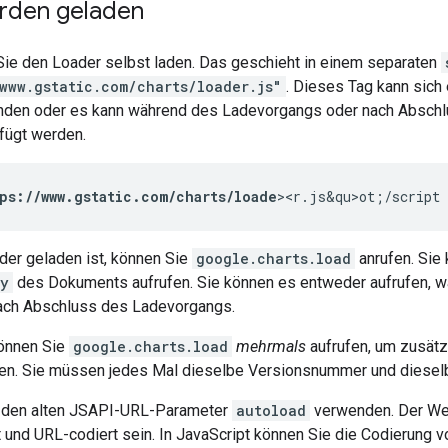
erden geladen
ie den Loader selbst laden. Das geschieht in einem separaten
/www.gstatic.com/charts/loader.js"
. Dieses Tag kann sic
nden oder es kann während des Ladevorgangs oder nach Abschl
fügt werden.
tps://www.gstatic.com/charts/loade
><r.js&qu>ot;/script
er geladen ist, können Sie
google.charts.load
anrufen. Sie
y
des Dokuments aufrufen. Sie können es entweder aufrufen, w
nach Abschluss des Ladevorgangs.
önnen Sie
google.charts.load
mehrmals
aufrufen, um zusätzl
en. Sie müssen jedes Mal dieselbe Versionsnummer und diesel
t den alten JSAPI-URL-Parameter
autoload
verwenden. Der We
 und URL-codiert sein. In JavaScript können Sie die Codierung 