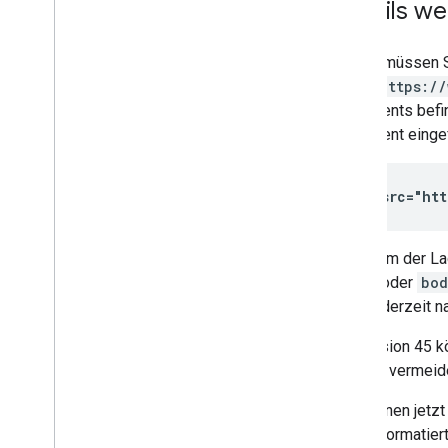
Details w
Zuerst müssen S
src="https:/
Dokuments befi
Dokument einge
<script 
src="ht
Nachdem der Lad
head
oder
bod
oder jederzeit 
Ab Version 45 k
dies zu vermeid
Sie können jetz
JSON-formatiert