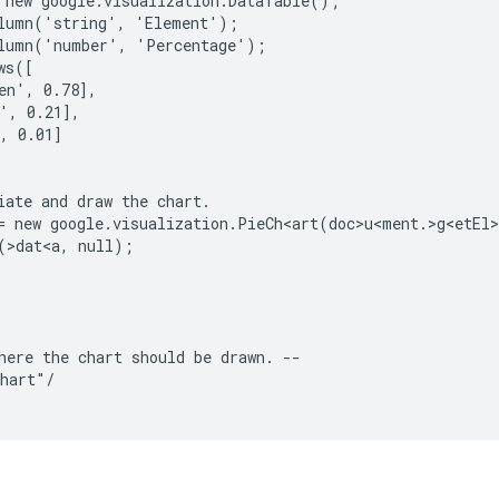
 new google.visualization.DataTable();

lumn('string', 'Element');

lumn('number', 'Percentage');

s([

en', 0.78],

', 0.21],

, 0.01]

iate and draw the chart.

= new google.visualization.PieCh<art(doc>u<ment.>g<etEl>
(>dat<a, null);

here the chart should be drawn. --

hart"/
