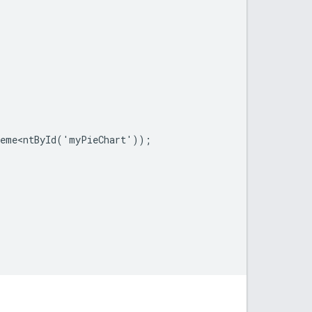
eme<ntById('myPieChart'));
