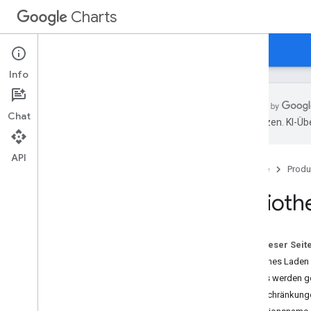
Charts
Startseite
Leitfäden
Referenz
Support
Info
Chat
übersetzen. KI-Üb
Übersicht
API
Startseite
Produ
Hallo
,
Kurzanleitung
Bibliot
Charts Library laden
Daten vorbereiten
Diagramm anpassen
Auf dieser Seit
Diagramm zeichnen
Einfaches Laden 
Mehrere Diagramme zeichnen
Details werden g
Einschränkung
Diagrammtypen