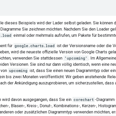
ile dieses Beispiels wird der Lader selbst geladen. Sie können 
e Diagramme Sie zeichnen möchten. Nachdem Sie den Loader gel
s.load
einmal oder mehrmals aufrufen, um Pakete für bestimmt
ent für
google.charts.load
ist der Versionsname oder die V
eben, wird die neueste offizielle Version von Google Charts ge
chten, verwenden Sie stattdessen
'upcoming'
. Im Allgemein
den Versionen. Sie sind nur dann völlig identisch, wenn eine neue
 von
upcoming
ist, dass Sie einen neuen Diagrammtyp oder ein
 ein bis zwei Monaten veröffentlicht. Wir geben anstehende Re
nach der Ankündigung auszuprobieren, um sicherzustellen, dass
n wird davon ausgegangen, dass Sie ein
corechart
-Diagramm (
chen-, Blasen-, Kreis-, Donut-, Kombinations-, Kerzen-, Histog
anderen oder zusätzlichen Diagrammtyp verwenden möchten, e