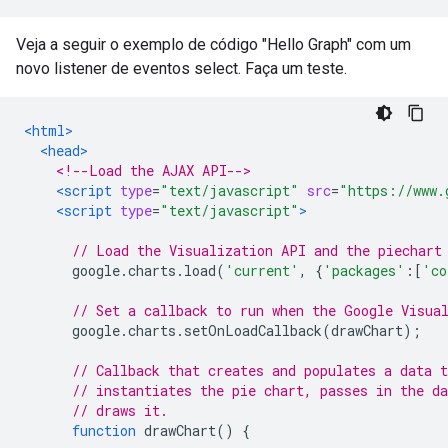
Veja a seguir o exemplo de código "Hello Graph" com um
novo listener de eventos select. Faça um teste.
<html>
<head>
<!--Load the AJAX API-->
<script
type
=
"text/javascript"
src
=
"https://www.
<script
type
=
"text/javascript"
>
// Load the Visualization API and the piechart
      google
.
charts
.
load
(
'current'
,
{
'packages'
:[
'co
// Set a callback to run when the Google Visua
      google
.
charts
.
setOnLoadCallback
(
drawChart
);
// Callback that creates and populates a data t
// instantiates the pie chart, passes in the da
// draws it.
function
 drawChart
()
{