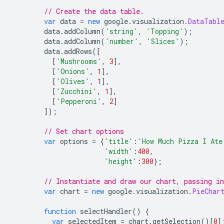
// Create the data table.
var
 data 
=
new
 google
.
visualization
.
DataTabl
        data
.
addColumn
(
'string'
,
'Topping'
);
        data
.
addColumn
(
'number'
,
'Slices'
);
        data
.
addRows
([
[
'Mushrooms'
,
3
],
[
'Onions'
,
1
],
[
'Olives'
,
1
],
[
'Zucchini'
,
1
],
[
'Pepperoni'
,
2
]
]);
// Set chart options
var
 options 
=
{
'title'
:
'How Much Pizza I Ate
'width'
:
400
,
'height'
:
300
};
// Instantiate and draw our chart, passing i
var
 chart 
=
new
 google
.
visualization
.
PieChar
function
 selectHandler
()
{
var
 selectedItem 
=
 chart
.
getSelection
()[
0
]