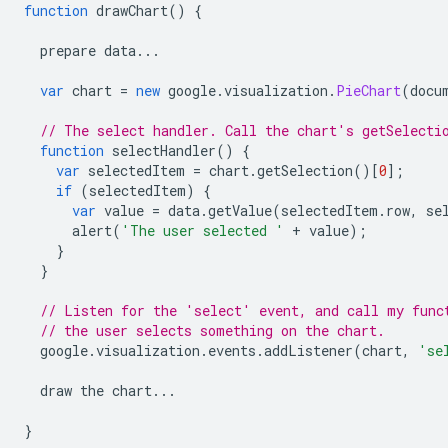
function
 drawChart
()
{
  prepare data
...
var
 chart 
=
new
 google
.
visualization
.
PieChart
(
docu
// The select handler. Call the chart's getSelecti
function
 selectHandler
()
{
var
 selectedItem 
=
 chart
.
getSelection
()[
0
];
if
(
selectedItem
)
{
var
 value 
=
 data
.
getValue
(
selectedItem
.
row
,
 se
      alert
(
'The user selected '
+
 value
);
}
}
// Listen for the 'select' event, and call my func
// the user selects something on the chart.
  google
.
visualization
.
events
.
addListener
(
chart
,
'se
  draw the chart
...
}