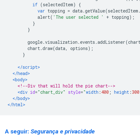
if
(
selectedItem
)
{
var
 topping 
=
 data
.
getValue
(
selectedItem
            alert
(
'The user selected '
+
 topping
);
}
}
        google
.
visualization
.
events
.
addListener
(
char
        chart
.
draw
(
data
,
 options
);
}
</script>
</head>
<body>
<!--Div that will hold the pie chart-->
<div
id
=
"chart_div"
style
=
"
width
:
400
;
height
:
300
</body>
</html>
A seguir:
Segurança e privacidade