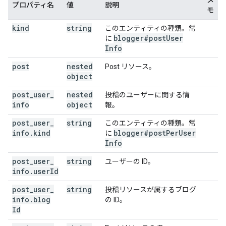
メ
プロパティ名
値
説明
モ
kind
string
このエンティティの種類。常
blogger#post
User
に
Info
post
nested
Post リソース。
object
post
_
user
_
nested
投稿のユーザーに関する情
info
object
報。
post
_
user
_
string
このエンティティの種類。常
info
.
kind
blogger#post
Per
User
に
Info
post
_
user
_
string
ユーザーの ID。
info
.
user
Id
post
_
user
_
string
投稿リソースが属するブログ
info
.
blog
の ID。
Id