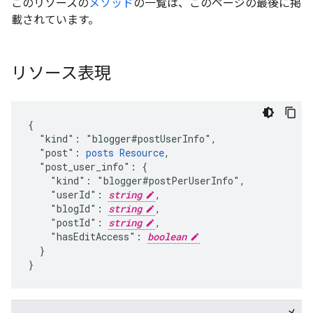
このリソースの
メソッド
の一覧は、このページの最後に掲
載されています。
リソース表現
{

  "kind": "blogger#postUserInfo",

  "post": 
posts Resource
,

  "post_user_info": {

    "kind": "blogger#postPerUserInfo",

    "userId": 
string
,

    "blogId": 
string
,

    "postId": 
string
,

    "hasEditAccess": 
boolean
  }

}