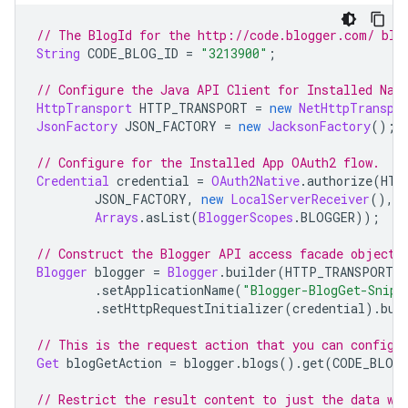
// The BlogId for the http://code.blogger.com/ 
blo
String
 CODE_BLOG_ID 
=
"3213900"
;
// Configure the Java API Client for Installed Nat
HttpTransport
 HTTP_TRANSPORT 
=
new
NetHttpTranspo
JsonFactory
 JSON_FACTORY 
=
new
JacksonFactory
();
// Configure for the Installed 
App
 OAuth2 flow.
Credential
 credential 
=
OAuth2Native
.
authorize
(
HTT
JSON_FACTORY
,
new
LocalServerReceiver
(),
Arrays
.
asList
(
BloggerScopes
.
BLOGGER
));
// Construct the 
Blogger
 API access facade object.
Blogger
 blogger 
=
Blogger
.
builder
(
HTTP_TRANSPORT
,
.
setApplicationName
(
"Blogger-BlogGet-Snipp
.
setHttpRequestInitializer
(
credential
).
bui
// This is the request action that you can configu
Get
 blogGetAction 
=
 blogger
.
blogs
().
get
(
CODE_BLOG
// Restrict the result content to just the data we