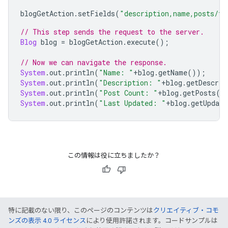
blogGetAction
.
setFields
(
"description,name,posts/to
// This step sends the request to the server.
Blog
 blog 
=
 blogGetAction
.
execute
();
// Now we can navigate the response.
System
.
out
.
println
(
"Name: "
+
blog
.
getName
());
System
.
out
.
println
(
"Description: "
+
blog
.
getDescrip
System
.
out
.
println
(
"Post Count: "
+
blog
.
getPosts
()
System
.
out
.
println
(
"Last Updated: "
+
blog
.
getUpdate
この情報は役に立ちましたか？
特に記載のない限り、このページのコンテンツは
クリエイティブ・コモ
ンズの表示 4.0 ライセンス
により使用許諾されます。コードサンプルは