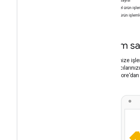
İşlem sayısı
Fiziksel ürün işl
Dijital ürün işlem
İşlem sa
İşleminize işl
kullanıcılarını
Play Store'dan 