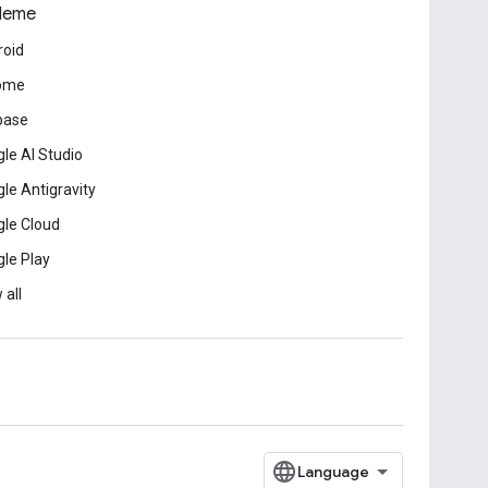
leme
roid
ome
base
le AI Studio
le Antigravity
le Cloud
le Play
 all