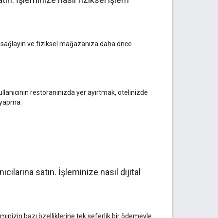
i sağlayın ve fiziksel mağazanıza daha önce
llanıcının restoranınızda yer ayırtmak, otelinizde
 yapma.
cılarına satın. İşleminize nasıl dijital
inizin bazı özelliklerine tek seferlik bir ödemeyle