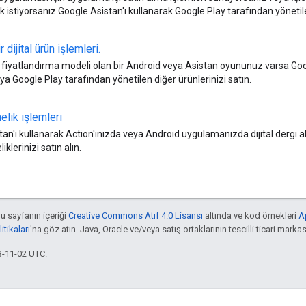
 istiyorsanız Google Asistan'ı kullanarak Google Play tarafından yönetile
r dijital ürün işlemleri
.
fiyatlandırma modeli olan bir Android veya Asistan oyununuz varsa Googl
eya Google Play tarafından yönetilen diğer ürünlerinizi satın.
nelik işlemleri
an'ı kullanarak Action'ınızda veya Android uygulamanızda dijital dergi abo
klerinizi satın alın.
bu sayfanın içeriği
Creative Commons Atıf 4.0 Lisansı
altında ve kod örnekleri
A
tikaları
'na göz atın. Java, Oracle ve/veya satış ortaklarının tescilli ticari markas
3-11-02 UTC.