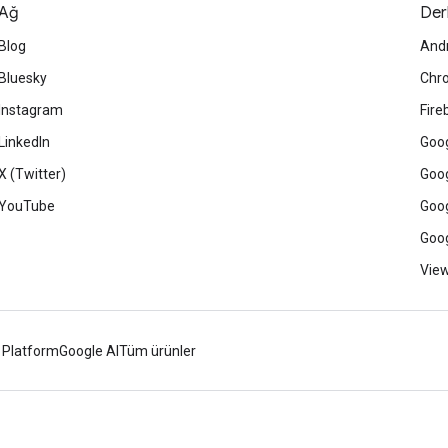
Ağ
Der
Blog
And
Bluesky
Chr
Instagram
Fire
LinkedIn
Goog
X (Twitter)
Goog
YouTube
Goog
Goog
View
 Platform
Google AI
Tüm ürünler