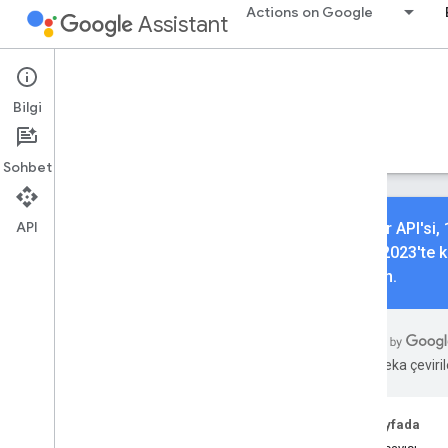
Actions on Google
Assistant
Conversational Actions
Transactions
Bilgi
İşlemlerinize işlem ekleyin.
Rehberler
Referans
Örnekler
Sohbet
API
İşlemler API'si
Mayıs 2023'te ku
göz atın.
Temel bilgileri öğrenme
Genel bakış
İşlem derleme
Yapay zeka çevirile
Fiziksel ürünler
Dijital ürünler
Bu sayfada