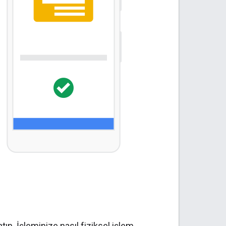
atın. İşleminize nasıl fiziksel işlem