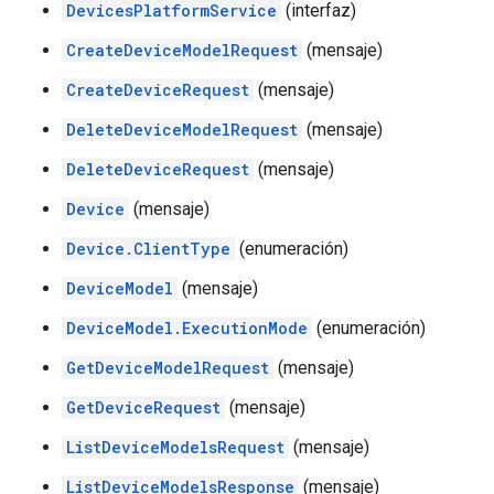
DevicesPlatformService
(interfaz)
CreateDeviceModelRequest
(mensaje)
CreateDeviceRequest
(mensaje)
DeleteDeviceModelRequest
(mensaje)
DeleteDeviceRequest
(mensaje)
Device
(mensaje)
Device.ClientType
(enumeración)
DeviceModel
(mensaje)
DeviceModel.ExecutionMode
(enumeración)
GetDeviceModelRequest
(mensaje)
GetDeviceRequest
(mensaje)
ListDeviceModelsRequest
(mensaje)
ListDeviceModelsResponse
(mensaje)