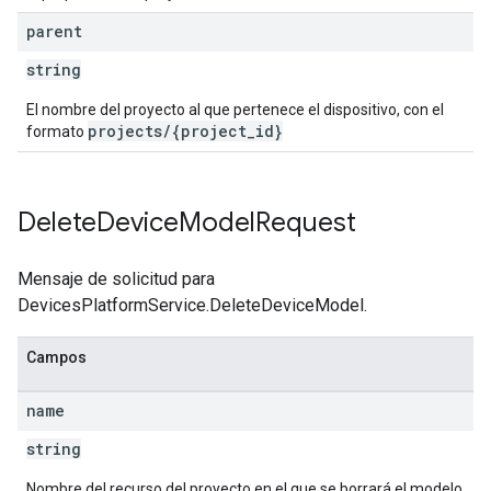
parent
string
El nombre del proyecto al que pertenece el dispositivo, con el
projects/{project_id}
formato
Delete
Device
Model
Request
Mensaje de solicitud para
DevicesPlatformService.DeleteDeviceModel.
Campos
name
string
Nombre del recurso del proyecto en el que se borrará el modelo