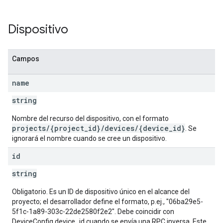
Dispositivo
Campos
name
string
Nombre del recurso del dispositivo, con el formato
projects/{project_id}/devices/{device_id}
. Se
ignorará el nombre cuando se cree un dispositivo.
id
string
Obligatorio. Es un ID de dispositivo único en el alcance del
proyecto; el desarrollador define el formato, p.ej., "06ba29e5-
5f1c-1a89-303c-22de2580f2e2". Debe coincidir con
DeviceConfig.device_id cuando se envía una RPC inversa. Este