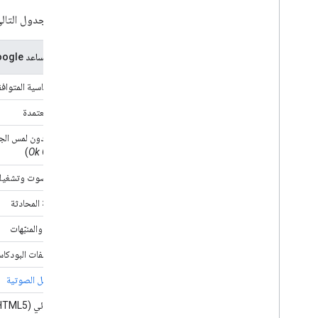
يلخّص الجدول التالي م
خدمة "مساعد Google"
البُنى الأساسية المتواف
اللغات المعتمدة
التفعيل بدون لمس الجه
)
Ok Google
(
التقاط الصوت وتشغيل
إدارة حالة المحادثة
الموقّتات والمنبّهات
تشغيل ملفات البودكاس
بث الرسائل الصوتية
إخراج مرئي (HTML5) لردود "مساعد Google"