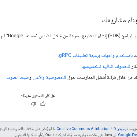
ناء مشاريعك
Google" ثم إضافة وظائف فريدة باستخدام
ك
باستخدام واجهات برمجة تطبيقات gRPC
.
كار
للخطوات التالية لتخصيصها
.
ك من خلال قراءة أفضل الممارسات حول
الخصوصية والأمان
و
ضبط الصوت
.
هل كان المحتوى مفيدًا؟
بموجب
ترخيص Creative Commons Attribution 4.0‏
ما لم يُنصّ على خلاف ذلك، ونماذج الر
. إنّ Java هي علامة تجارية مسجَّلة لشركة Oracle و/أو شركائها التابعين.