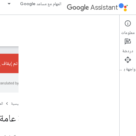
المهام مع مساعد Google
Assistant
Google Assistant SDK
معلومات
الأدلة
مَراجع
الدعم
دردشة
تم إيقاف إجراءات المحادثا
واجهة برمجة التطبيقات
التعلُّم
نظرة عامة
إجراءات الجهاز
ملاحظات الإصدار
الصفحة الرئيسية
ال
بنود الخدمة
نظرة عامة
خدمة مساعد Google
المقدمة