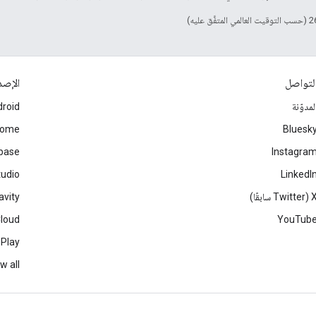
لتواصل
الإصد
لمدوّنة
roid
rome
Bluesk
ebase
Instagra
tudio
LinkedI
Twitter سابقًا)
avity
Cloud
YouTub
 Play
w all