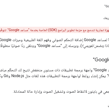
ريعك
ر البرامج (SDK) الخاصة بخدمة "مساعد Google". تتوفّر هذه الخدمة للاستخدامات التجريبية وغير التجارية فقط.
اذا يتضمن تقويمي؟
)، ويرسله إلى "مساعد Google" ويتلقى ردًا صوتيًا منطوقًا بالإضافة إلى النص الأولي للمحادثة.
تعرض خدمة "مساعد Google" واجهة برمجة تطبيقات ذات مستوى منخفض تتيح لك الت
رجعي في بايثون لالتقاط الصوت وتشغيل الصوت وإدارة حالة المحادثة.