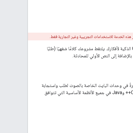
تتيح لك حزمة SDK لمساعد Google إضافة التحكم الصوتي وفهم اللغة الطبيعية وميزات Google الذكية لأفكارك. يلتقط مشروعك كلامًا شفهيًا (طلبًا
حكّم مباشرةً في وحدات البايت الخاصة بالصوت لطلب واستجابة
من "مساعد Google". يمكن إنشاء روابط لواجهة برمجة التطبيقات هذه للغات مثل Node.js وGo وC++ وJava في جميع الأنظمة الأساسية التي تتوافق