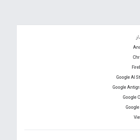
ار
And
Ch
Fir
Google AI S
Google Antigr
Google 
Google
Vie