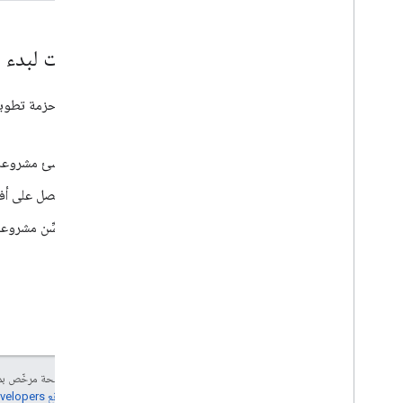
خطوات لبدء ب
تتيح لك حزمة تطوير البرامج (SDK) إنشاء المشاريع بسرعة من خلال تضمين "مساعد 
:
Google
أنشِئ مشروع
احصل على أف
حسِّن مشروع
إنّ محتوى هذه الصفحة مرخّص 
مراجعة
سياسات موقع Google Developers‏