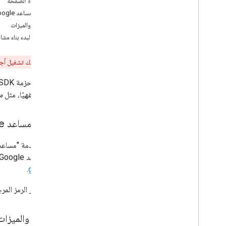
على هذه الصفحة
تضمين "مساعد Google" (Python)
خدمة "مساعد Google"
توسيع "مساعد Google" (Python)
التوافق والميزات
دمج "مساعد Google" في مشروعك (بلغات
أخرى)
خطوات لبدء بناء مشا
مَراجع
تحديد المشاكل وحلّها
تحذير:
لا يمكنك تشغيل أجهزة تجارية تندمج مع حزمة تطوي
أفضل الممارسات
صوتيًا شفهيًا، مثل
م
مكتبة "مساعد Google"
خدمة "مساعد Google"
مع
gRPC
.
يتم توفير الرمز الم
التوافق والميزات