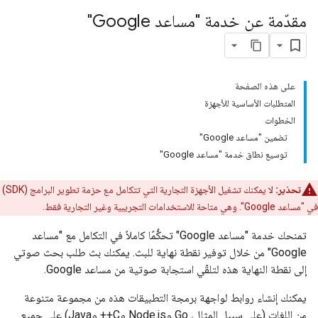
مقدّمة عن خدمة "مساعد Google"
على هذه الصفحة
المتطلبات الأساسية للأجهزة
الخطوات
تضمين "مساعد Google"
توسيع نطاق خدمة "مساعد Google"
تحذير:
لا يمكنك تشغيل الأجهزة التجارية التي تتكامل مع حزمة تطوير البرامج (SDK)
في "مساعد Google". وهي متاحة للاستخدامات التجريبية وغير التجارية فقط.
تمنحك خدمة "مساعد Google" تحكُّمًا كاملاً في التكامل مع "مساعد
Google" من خلال توفير نقطة نهاية للبث. يمكنك بث طلب بحث صوتي
إلى نقطة النهاية هذه لتلقّي استجابة صوتية من مساعد Google.
يمكنك إنشاء روابط لواجهة برمجة التطبيقات هذه من مجموعة متنوعة
من اللغات (على سبيل المثال، Go وNode.js وC++ وJava) على جميع