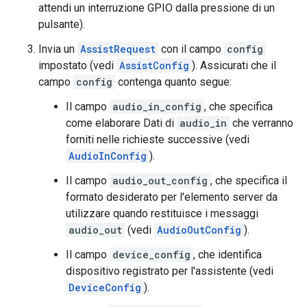
attendi un interruzione GPIO dalla pressione di un
pulsante).
Invia un
AssistRequest
con il campo
config
impostato (vedi
AssistConfig
). Assicurati che il
campo
config
contenga quanto segue:
Il campo
audio_in_config
, che specifica
come elaborare Dati di
audio_in
che verranno
forniti nelle richieste successive (vedi
AudioInConfig
).
Il campo
audio_out_config
, che specifica il
formato desiderato per l'elemento server da
utilizzare quando restituisce i messaggi
audio_out
(vedi
AudioOutConfig
).
Il campo
device_config
, che identifica
dispositivo registrato per l'assistente (vedi
DeviceConfig
).