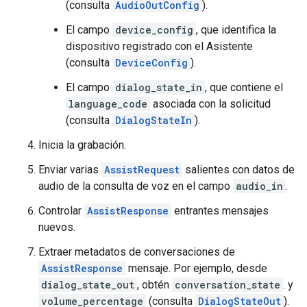
(consulta
AudioOutConfig
).
El campo
device_config
, que identifica la
dispositivo registrado con el Asistente
(consulta
DeviceConfig
).
El campo
dialog_state_in
, que contiene el
language_code
asociada con la solicitud
(consulta
DialogStateIn
).
Inicia la grabación.
Enviar varias
AssistRequest
salientes con datos de
audio de la consulta de voz en el campo
audio_in
.
Controlar
AssistResponse
entrantes mensajes
nuevos.
Extraer metadatos de conversaciones de
AssistResponse
mensaje. Por ejemplo, desde
dialog_state_out
, obtén
conversation_state
. y
volume_percentage
(consulta
DialogStateOut
).