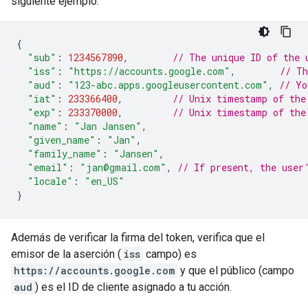
siguiente ejemplo:
{
"sub"
:
1234567890
,
// The unique ID of the 
"iss"
:
"https://accounts.google.com"
,
// Th
"aud"
:
"123-abc.apps.googleusercontent.com"
,
// Yo
"iat"
:
233366400
,
// Unix timestamp of the
"exp"
:
233370000
,
// Unix timestamp of the
"name"
:
"Jan Jansen"
,
"given_name"
:
"Jan"
,
"family_name"
:
"Jansen"
,
"email"
:
"jan@gmail.com"
,
// If present, the user
"locale"
:
"en_US"
}
Además de verificar la firma del token, verifica que el
emisor de la aserción (
iss
campo) es
https://accounts.google.com
y que el público (campo
aud
) es el ID de cliente asignado a tu acción.