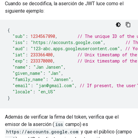
Cuando se decodifica, la aserción de JWT luce como el
siguiente ejemplo:
{
"sub"
:
1234567890
,
// The unique ID of the 
"iss"
:
"https://accounts.google.com"
,
// Th
"aud"
:
"123-abc.apps.googleusercontent.com"
,
// Yo
"iat"
:
233366400
,
// Unix timestamp of the
"exp"
:
233370000
,
// Unix timestamp of the
"name"
:
"Jan Jansen"
,
"given_name"
:
"Jan"
,
"family_name"
:
"Jansen"
,
"email"
:
"jan@gmail.com"
,
// If present, the user
"locale"
:
"en_US"
}
Además de verificar la firma del token, verifica que el
emisor de la aserción (
iss
campo) es
https://accounts.google.com
y que el público (campo