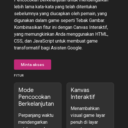
lebih lama kata-kata yang telah ditentukan
sebelumnya yang diucapkan oleh pemain, yang
digunakan dalam game seperti Tebak Gambar.
Kombinasikan fitur ini dengan Canvas Interaktif,
yang memungkinkan Anda menggunakan HTML,
CSS, dan JavaScript untuk membuat game
transformatif bagi Asisten Google.
Minta akses
FITUR
Mode
Kanvas
Pencocokan
Interaktif
Berkelanjutan
Menambahkan
Perpanjang waktu
visual game layar
mendengarkan
penuh di layar