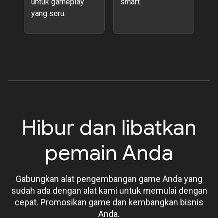
untuk gameplay
smart.
yang seru.
Hibur dan libatkan
pemain Anda
Gabungkan alat pengembangan game Anda yang
sudah ada dengan alat kami untuk memulai dengan
cepat. Promosikan game dan kembangkan bisnis
Anda.