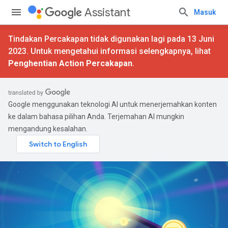
Assistant
Masuk
Tindakan Percakapan tidak digunakan lagi pada 13 Juni
2023. Untuk mengetahui informasi selengkapnya, lihat
Penghentian Action Percakapan
.
Google menggunakan teknologi AI untuk menerjemahkan konten
ke dalam bahasa pilihan Anda. Terjemahan AI mungkin
mengandung kesalahan.