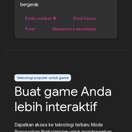
bergerak.
Kode sumber
Studi kasus
Putar
Wawancara developer
Teknologi populer untuk game
Buat game Anda
lebih interaktif
Dapatkan akses ke teknologi terbaru Mode
Pencocokan Berkelanjutan untuk mendengarkan