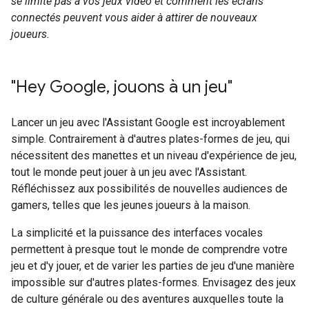
se limite pas à vos jeux vidéo et comment les écrans
connectés peuvent vous aider à attirer de nouveaux
joueurs.
"Hey Google
,
jouons à un jeu"
Lancer un jeu avec l'Assistant Google est incroyablement
simple. Contrairement à d'autres plates-formes de jeu, qui
nécessitent des manettes et un niveau d'expérience de jeu,
tout le monde peut jouer à un jeu avec l'Assistant.
Réfléchissez aux possibilités de nouvelles audiences de
gamers, telles que les jeunes joueurs à la maison.
La simplicité et la puissance des interfaces vocales
permettent à presque tout le monde de comprendre votre
jeu et d'y jouer, et de varier les parties de jeu d'une manière
impossible sur d'autres plates-formes. Envisagez des jeux
de culture générale ou des aventures auxquelles toute la