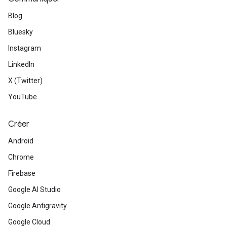
Blog
Bluesky
Instagram
LinkedIn
X (Twitter)
YouTube
Créer
Android
Chrome
Firebase
Google AI Studio
Google Antigravity
Google Cloud