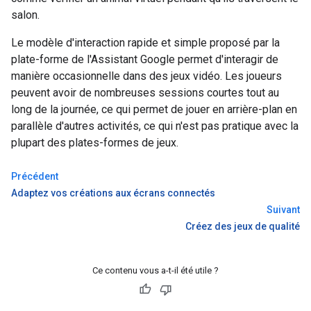
salon.
Le modèle d'interaction rapide et simple proposé par la
plate-forme de l'Assistant Google permet d'interagir de
manière occasionnelle dans des jeux vidéo. Les joueurs
peuvent avoir de nombreuses sessions courtes tout au
long de la journée, ce qui permet de jouer en arrière-plan en
parallèle d'autres activités, ce qui n'est pas pratique avec la
plupart des plates-formes de jeux.
Précédent
Adaptez vos créations aux écrans connectés
Suivant
Créez des jeux de qualité
Ce contenu vous a-t-il été utile ?