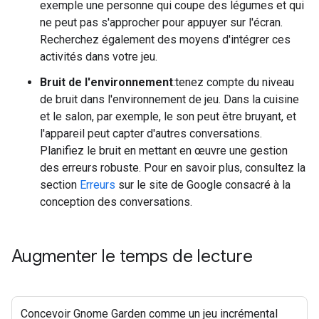
exemple une personne qui coupe des légumes et qui
ne peut pas s'approcher pour appuyer sur l'écran.
Recherchez également des moyens d'intégrer ces
activités dans votre jeu.
Bruit de l'environnement
:tenez compte du niveau
de bruit dans l'environnement de jeu. Dans la cuisine
et le salon, par exemple, le son peut être bruyant, et
l'appareil peut capter d'autres conversations.
Planifiez le bruit en mettant en œuvre une gestion
des erreurs robuste. Pour en savoir plus, consultez la
section
Erreurs
sur le site de Google consacré à la
conception des conversations.
Augmenter le temps de lecture
Concevoir Gnome Garden comme un jeu incrémental