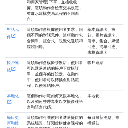
和商家管理) 下單，並接收收
據。這項動作會檢查交易規定，
並展示建構交易流程的不同面
向。
對話元
這項動作會根據使用者要求，回
基本資訊卡、按
應不同的對話元件。這項動作包
鈕、圖片資訊卡、
件
含簡單、複合式、視覺化選項和
清單、集合、媒體
媒體回應。
回應、簡單回應、
表格資訊卡
帳戶連
這項動作會模擬茶飲店，使用者
帳戶連結
可以透過連結的帳戶下虛構訂
結
單，並儲存偏好設定。在動作
中，使用者可以轉換至對話流
程，以便連結帳戶。
本地化
這個動作示範如何支援本地化，
本地化
以及如何整理專案以支援多種語
言和語言代碼。
每日更
這項動作可讓使用者透過提供的
每日最新消息、推
新和推
系統場景，訂閱虛構健身課程的
播通知