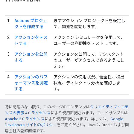
1
Actions プロジェ
まずアクション プロジェクトを設定し
クトを作成する
て、開発を開始します。
2
アクションをテス
アクション シミュレータを使用して、
トする
ユーザーの利便性をテストします。
3
アクションを公開
アクションを公開して、アシスタント
する
のユーザーがアクセスできるようにし
ます。
4
アクションのパフ
アクションの使用状況、健全性、検出
ォーマンスを測定
状況、ディレクトリ分析を確認しま
する
す。
特に記載のない限り、このページのコンテンツは
クリエイティブ・コモ
ンズの表示 4.0 ライセンス
により使用許諾されます。コードサンプルは
Apache 2.0 ライセンス
により使用許諾されます。詳しくは、
Google
Developers サイトのポリシー
をご覧ください。Java は Oracle および関
連会社の登録商標です。